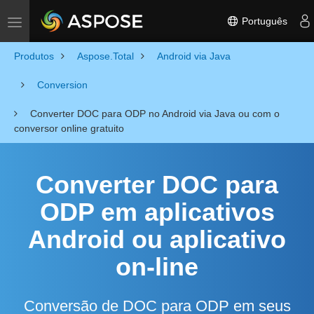
Português
Toggle navigation
Produtos
Aspose.Total
Android via Java
Conversion
Converter DOC para ODP no Android via Java ou com o
conversor online gratuito
Converter DOC para
ODP em aplicativos
Android ou aplicativo
on-line
Conversão de DOC para ODP em seus