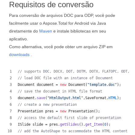
Requisitos de conversão
Para conversão de arquivos DOC para ODP, você pode
facilmente usar o Aspose.Total for Android via Java
diretamente do
Maven
e instale bibliotecas em seu
aplicativo.
Como alternativa, você pode obter um arquivo ZIP em
downloads
.
// supports DOC, DOCX, DOT, DOTM, DOTX, FLATOPC, ODT, O
// load DOC file with an instance of Document
Document
document
 = 
new
Document
(
"template.doc"
);
// save the document in HTML file format
document
.
save
(
"HtmlOutput.html"
,
SaveFormat
.
HTML
);
// create a new presentation 
Presentation
pres
 = 
new
Presentation
();
// access the default first slide of presentation
ISlide
slide
 = 
pres
.
getSlides
().
get_Item
(
0
);
// add the AutoShape to accommodate the HTML content