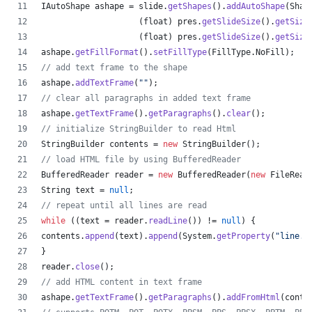
IAutoShape
ashape
 = 
slide
.
getShapes
().
addAutoShape
(
Shap
                    (
float
) 
pres
.
getSlideSize
().
getSize
                    (
float
) 
pres
.
getSlideSize
().
getSize
ashape
.
getFillFormat
().
setFillType
(
FillType
.
NoFill
);
// add text frame to the shape
ashape
.
addTextFrame
(
""
);
// clear all paragraphs in added text frame
ashape
.
getTextFrame
().
getParagraphs
().
clear
();
// initialize StringBuilder to read Html
StringBuilder
contents
 = 
new
StringBuilder
();
// load HTML file by using BufferedReader
BufferedReader
reader
 = 
new
BufferedReader
(
new
FileRead
String
text
 = 
null
;
// repeat until all lines are read
while
 ((
text
 = 
reader
.
readLine
()) != 
null
) {
contents
.
append
(
text
).
append
(
System
.
getProperty
(
"line.s
}
reader
.
close
();
// add HTML content in text frame
ashape
.
getTextFrame
().
getParagraphs
().
addFromHtml
(
conte