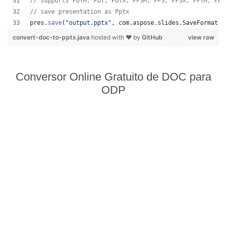
// supports POTM, POT, POTX, PPSM, PPS, PPSX, PPTM, PPT
// save presentation as Pptx
pres
.
save
(
"output.pptx"
, 
com
.
aspose
.
slides
.
SaveFormat
.
P
convert-doc-to-pptx.java
hosted with ❤ by
GitHub
view raw
Conversor Online Gratuito de DOC para
ODP