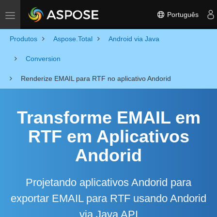
Português
Toggle navigation
Produtos
Aspose.Total
Android via Java
Conversion
Renderize EMAIL para RTF no aplicativo Andorid
Transforme EMAIL em
RTF em Aplicativos
Andorid
Projetando aplicativos Andorid para
exportar EMAIL para RTF usando Andorid
via Java API