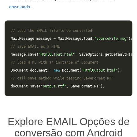
downloads
.
// load the EMAIL file to be converted
MailMessage
message
=
MailMessage
.
load
(
"sourceFile.msg"
);
// save EMAIL as a HTML 
message
.
save
(
"HtmlOutput.html"
,
SaveOptions
.
getDefaultHtml
(
// load HTML with an instance of Document
Document
document
=
new
Document
(
"HtmlOutput.html"
);
// call save method while passing SaveFormat.RTF
document
.
save
(
"output.rtf"
,
SaveFormat
.
RTF
);
Explore EMAIL Opções de
conversão com Android