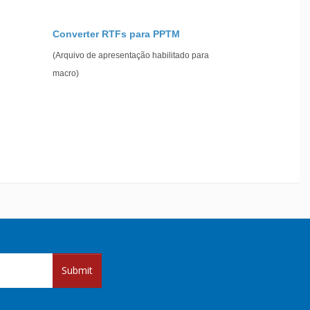
Converter RTFs para PPTM
(Arquivo de apresentação habilitado para
macro)
Submit