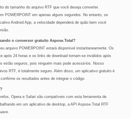
ito do tamanho do arquivo RTF que você deseja converter.
 em POWERPOINT em apenas alguns segundos. No entanto, se
icativo Android App, a velocidade dependerá de quão bem você
ersão.
ando o conversor gratuito Aspose.Total?
o seu arquivo POWERPOINT estará disponível instantaneamente. Os
e após 24 horas e os links de download tornam-se inválidos após
os estão seguros, pois ninguém mais pode acessá-los. Nosso
uivos RTF, é totalmente seguro. Além disso, um aplicativo gratuito é
 confirme os resultados antes de integrar o código.
F?
fox, Opera e Safari são compatíveis com esta ferramenta de
rabalhando em um aplicativo de desktop, a API Aspose.Total RTF
uave.