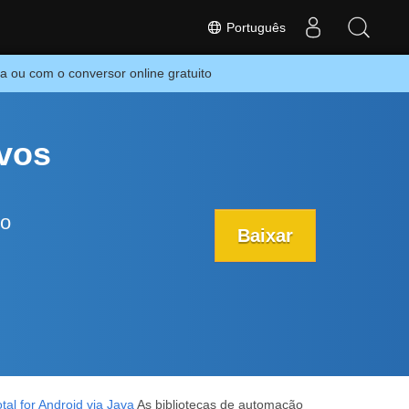
Português
ou com o conversor online gratuito
vos
 o
Baixar
tal for Android via Java
As bibliotecas de automação