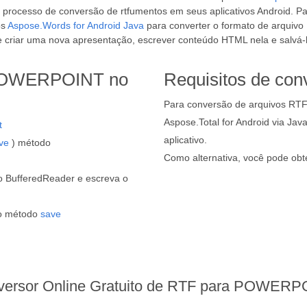
o processo de conversão de rtfumentos em seus aplicativos Android.
os
Aspose.Words for Android Java
para converter o formato de arquivo
e criar uma nova apresentação, escrever conteúdo HTML nela e sal
 POWERPOINT no
Requisitos de con
Para conversão de arquivos RT
Aspose.Total for Android via Ja
t
aplicativo.
ve
) método
Como alternativa, você pode ob
o BufferedReader e escreva o
o método
save
versor Online Gratuito de RTF para POWERP