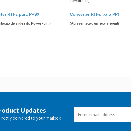
PowerPoint)
ter RTFs para PPSX
Converter RTFs para PPT
ntação de slides do PowerPoint)
(Apresentação em powerpoint)
Product Updates
rectly delivered to your mailbox.