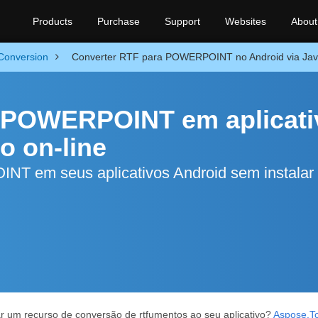
Products
Purchase
Support
Websites
About
Conversion
Converter RTF para POWERPOINT no Android via Java 
a POWERPOINT em aplicati
o on-line
 em seus aplicativos Android sem instalar
r um recurso de conversão de rtfumentos ao seu aplicativo?
Aspose.To