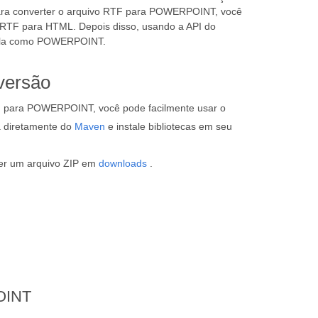
 Para converter o arquivo RTF para POWERPOINT, você
 RTF para HTML. Depois disso, usando a API do
vá-la como POWERPOINT.
versão
F para POWERPOINT, você pode facilmente usar o
va diretamente do
Maven
e instale bibliotecas em seu
ter um arquivo ZIP em
downloads
.
OINT