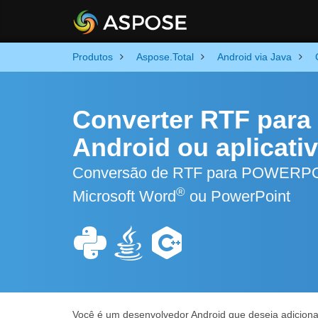
Produtos
Aspose.Total
Android via Java
Converter RTF par
Android ou aplicativ
Conversão de RTF para POWERPOINT
®
Microsoft Word
ou PowerPoint
Você é um desenvolvedor Android que deseja adiciona