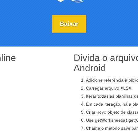
Baixar
line
Divida o arquiv
Android
Adicione referência à bibl
Carregar arquivo XLSX
Iterar todas as planilhas 
Em cada iteração, há a pla
Criar novo objeto de clas
Use getWorksheets().get(0)
Chame o método save para 