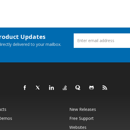
Product Updates
rectly delivered to your mailbox.
ucts
New Releases
 Demos
Free Support
Websites