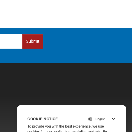
Submit
Pricing
COOKIE NOTICE
Paid Support
To provide you with the best experience, we use
About
cookies for personalization, analytics, and ads. By