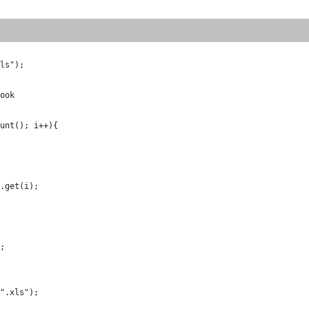
ls");
ook
unt(); i++){
.get(i);
;
".xls"); 