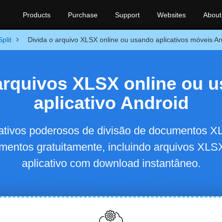
Products
Purchase
Support
Websites
About
Split
Divida o arquivo XLSX online ou usando aplicativos móveis A
arquivos XLSX online ou 
aplicativo Android
cativos poderosos de divisão de documentos 
mentos gratuitamente, incluindo arquivos XLSX
aplicativo com download instantâneo.