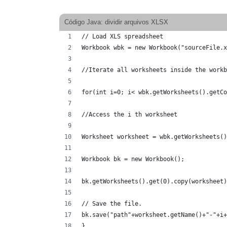
Código Java: dividir arquivos XLSX
// Load XLS spreadsheet
Workbook wbk = new Workbook("sourceFile.x
//Iterate all worksheets inside the workb
for(int i=0; i< wbk.getWorksheets().getCo
//Access the i th worksheet
Worksheet worksheet = wbk.getWorksheets()
Workbook bk = new Workbook();
bk.getWorksheets().get(0).copy(worksheet)
// Save the file.
bk.save("path"+worksheet.getName()+"-"+i+
}