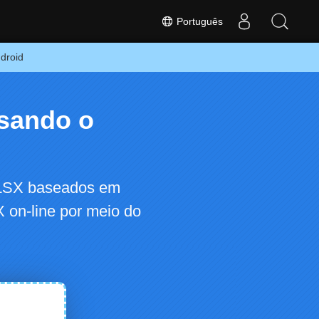
Português
ndroid
usando o
XLSX baseados em
 on-line por meio do