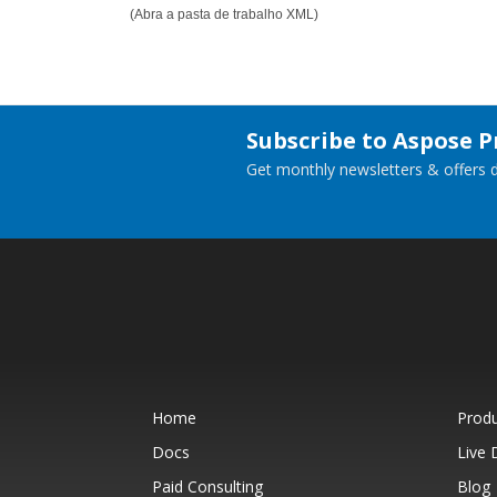
(Abra a pasta de trabalho XML)
Subscribe to Aspose 
Get monthly newsletters & offers di
Home
Prod
Docs
Live
Paid Consulting
Blog