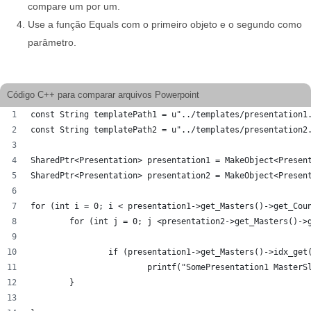
compare um por um.
Use a função Equals com o primeiro objeto e o segundo como
parâmetro.
Código C++ para comparar arquivos Powerpoint
const String templatePath1 = u"../templates/presentation1
const String templatePath2 = u"../templates/presentation2
SharedPtr<Presentation> presentation1 = MakeObject<Presen
SharedPtr<Presentation> presentation2 = MakeObject<Presen
for (int i = 0; i < presentation1->get_Masters()->get_Cou
	for (int j = 0; j <presentation2->get_Masters()->
		if (presentation1->get_Masters()->idx_ge
			printf("SomePresentation1 Maste
	}