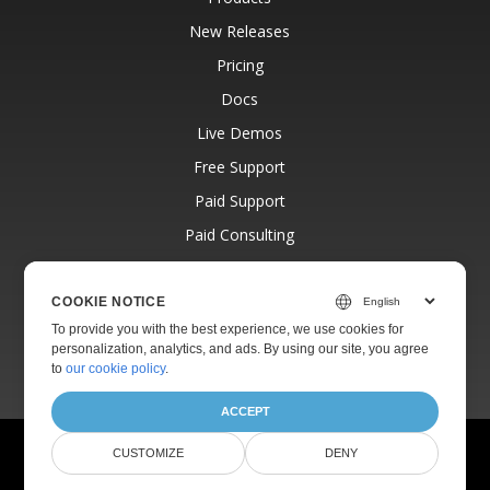
New Releases
Pricing
Docs
Live Demos
Free Support
Paid Support
Paid Consulting
Blog
Websites
COOKIE NOTICE
To provide you with the best experience, we use cookies for
About
personalization, analytics, and ads. By using our site, you agree
to
our cookie policy
.
ACCEPT
© Aspose Pty Ltd 2001-2026.
All Rights Reserved.
CUSTOMIZE
DENY
Privacy Policy
Terms of use
Contact