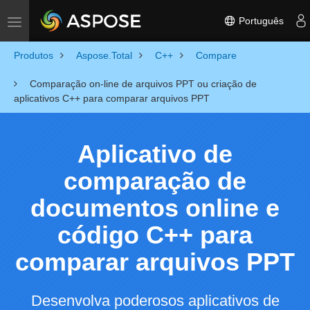
Português
Toggle navigation
Produtos
Aspose.Total
C++
Compare
Comparação on-line de arquivos PPT ou criação de
aplicativos C++ para comparar arquivos PPT
Aplicativo de
comparação de
documentos online e
código C++ para
comparar arquivos PPT
Desenvolva poderosos aplicativos de