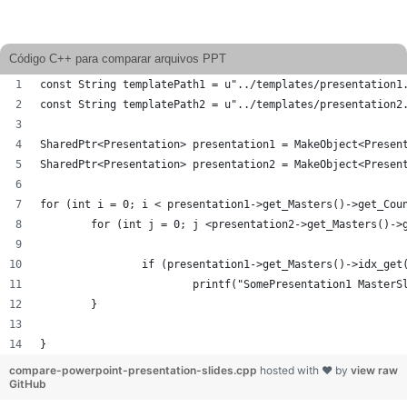
Código C++ para comparar arquivos PPT
const String templatePath1 = u"../templates/presentation1
const String templatePath2 = u"../templates/presentation2
SharedPtr<Presentation> presentation1 = MakeObject<Presen
SharedPtr<Presentation> presentation2 = MakeObject<Presen
for (int i = 0; i < presentation1->get_Masters()->get_Cou
	for (int j = 0; j <presentation2->get_Masters()->
		if (presentation1->get_Masters()->idx_ge
			printf("SomePresentation1 Maste
	}
}
compare-powerpoint-presentation-slides.cpp
hosted with ❤ by
view raw
GitHub