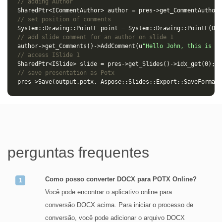
// adding Author
SharedPtr
<
ICommentAuthor
>
author
=
pres
->
get_CommentAuthors
// set position of comments
System
::
Drawing
::
PointF
point
=
System
::
Drawing
::
PointF
(
0.2
// add slide comment for an author on slide 1
author
->
get_Comments
()
->
AddComment
(
u
"Hello John, this is a 
// access ISlide 1
SharedPtr
<
ISlide
>
slide
=
pres
->
get_Slides
()
->
idx_get
(
0
);
// save presentation as Potx
pres
->
Save
(
output
.
potx
,
Aspose
::
Slides
::
Export
::
SaveFormat
:
perguntas frequentes
Como posso converter DOCX para POTX Online?
Você pode encontrar o aplicativo online para
conversão DOCX acima. Para iniciar o processo de
conversão, você pode adicionar o arquivo DOCX