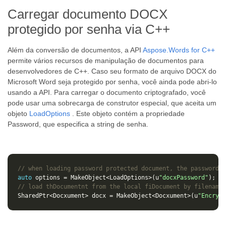
Carregar documento DOCX
protegido por senha via C++
Além da conversão de documentos, a API
Aspose.Words for C++
permite vários recursos de manipulação de documentos para
desenvolvedores de C++. Caso seu formato de arquivo DOCX do
Microsoft Word seja protegido por senha, você ainda pode abri-lo
usando a API. Para carregar o documento criptografado, você
pode usar uma sobrecarga de construtor especial, que aceita um
objeto
LoadOptions
. Este objeto contém a propriedade
Password, que especifica a string de senha.
// when loading password protected document, the password i
auto
options
=
MakeObject
<
LoadOptions
>
(
u
"docxPassword"
);
// load thDocumentnt from the local fiDocument by filename:
SharedPtr
<
Docxument
>
docx
=
MakeObject
<
Docxument
>
(
u
"Encrypt