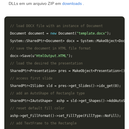
DLLs em um arquivo ZIP em
downloads
.
// load DOCX file with an instance of Document
Document
document
=
new
Document
(
"template.docx"
);
System
::
SharedPtr
<
Document
>
docx
=
System
::
MakeObject
<
Docum
// save the document in HTML file format
docx
->
Save
(
u
"HtmlOutput.HTML"
);
// load the desired the presentation
SharedPtr
<
Presentation
>
pres
=
MakeObject
<
Presentation
>
();
// access first slide
SharedPtr
<
ISlide
>
sld
=
pres
->
get_Slides
()
->
idx_get
(
0
);
// add an AutoShape of Rectangle type
SharedPtr
<
IAutoShape
>
ashp
=
sld
->
get_Shapes
()
->
AddAutoSha
// reset default fill color
ashp
->
get_FillFormat
()
->
set_FillType
(
FillType
::
NoFill
);
// add TextFrame to the Rectangle