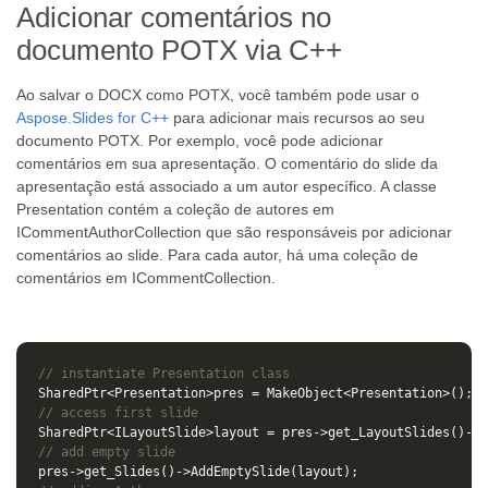
Adicionar comentários no
documento POTX via C++
Ao salvar o DOCX como POTX, você também pode usar o
Aspose.Slides for C++
para adicionar mais recursos ao seu
documento POTX. Por exemplo, você pode adicionar
comentários em sua apresentação. O comentário do slide da
apresentação está associado a um autor específico. A classe
Presentation contém a coleção de autores em
ICommentAuthorCollection que são responsáveis por adicionar
comentários ao slide. Para cada autor, há uma coleção de
comentários em ICommentCollection.
// instantiate Presentation class
SharedPtr
<
Presentation
>
pres
=
MakeObject
<
Presentation
>
();
// access first slide
SharedPtr
<
ILayoutSlide
>
layout
=
pres
->
get_LayoutSlides
()
->
i
// add empty slide
pres
->
get_Slides
()
->
AddEmptySlide
(
layout
);