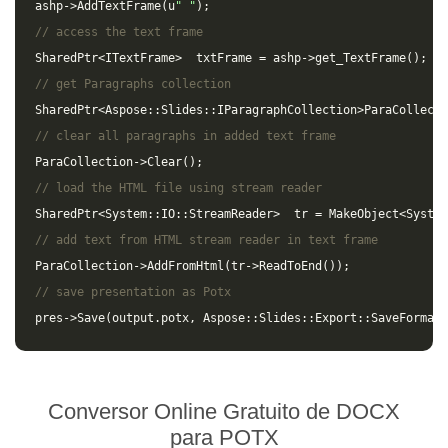
ashp
->
AddTextFrame
(
u
" "
);
// access the text frame
SharedPtr
<
ITextFrame
>
txtFrame
=
ashp
->
get_TextFrame
();
// get Paragraphs collection
SharedPtr
<
Aspose
::
Slides
::
IParagraphCollection
>
ParaCollecti
// clear all paragraphs in added text frame
ParaCollection
->
Clear
();
// load the HTML file using stream reader
SharedPtr
<
System
::
IO
::
StreamReader
>
tr
=
MakeObject
<
System
// add text from HTML stream reader in text frame
ParaCollection
->
AddFromHtml
(
tr
->
ReadToEnd
());
// save presentation as Potx
pres
->
Save
(
output
.
potx
,
Aspose
::
Slides
::
Export
::
SaveFormat
:
Conversor Online Gratuito de DOCX
para POTX