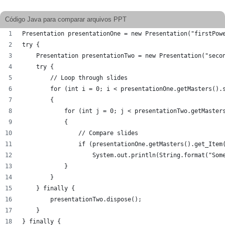
Código Java para comparar arquivos PPT
Presentation presentationOne = new Presentation("firstPow
try {
    Presentation presentationTwo = new Presentation("seco
    try {
        // Loop through slides
        for (int i = 0; i < presentationOne.getMasters().
        {
            for (int j = 0; j < presentationTwo.getMaster
            {
                // Compare slides
                if (presentationOne.getMasters().get_Item
                    System.out.println(String.format("Som
            }
        }
    } finally {
        presentationTwo.dispose();
    }
} finally {