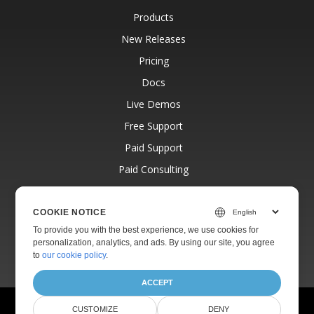
Products
New Releases
Pricing
Docs
Live Demos
Free Support
Paid Support
Paid Consulting
Blog
Websites
COOKIE NOTICE
To provide you with the best experience, we use cookies for
About
personalization, analytics, and ads. By using our site, you agree
to
our cookie policy
.
ACCEPT
© Aspose Pty Ltd 2001-2026.
All Rights Reserved.
CUSTOMIZE
DENY