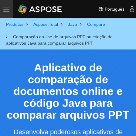
Português
Toggle navigation
Produtos
Aspose.Total
Java
Compare
Comparação on-line de arquivos PPT ou criação de
aplicativos Java para comparar arquivos PPT
Aplicativo de
comparação de
documentos online e
código Java para
comparar arquivos PPT
Desenvolva poderosos aplicativos de