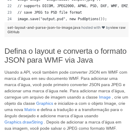
// supports DICOM, JPEG2000, APNG, PSD, DXF, WMF, EMZ, 
// save JPEG to PSD file format
image.save("output.psd", new PsdOptions());
set-layout-and-parse-json-to-image.java
hosted with ❤ by
view raw
GitHub
Defina o layout e converta o formato
JSON para WMF via Java
Usando a API, você também pode converter JSON em WMF com
marca d’água em seu documento WMF. Para adicionar uma
marca d’água, você pode primeiro converter JSON para JPEG e
adicionar uma marca d’água nele. Para adicionar marca d’água,
carregue um arquivo de imagem usando a classe
Image
, crie um
objeto da classe
Graphics
e inicialize-a com o objeto Image, crie
uma nova
Matrix
e defina a tradução e a transformação para o
ângulo desejado e adicione marca d’água usando
Graphics.drawString
. Depois de adicionar a marca d’água em
sua imagem, você pode salvar o JPEG como formato WMF.