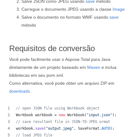
Salve JSON como JPEG usando
save
método
Carregue o documento JPEG usando a classe
Image
Salve o documento no formato WMF usando
save
método
Requisitos de conversão
Você pode facilmente usar o Aspose.Total para Java
diretamente de um projeto baseado em
Maven
e inclua
bibliotecas em seu pom.xml.
Como alternativa, você pode obter um arquivo ZIP em
downloads
.
// open JSON file using Workbook object
Workbook
workbook
 = 
new
Workbook
(
"input.json"
);
// save resultant file in JSON-TO-JPEG ormat
workbook
.
save
(
"output.jpeg"
, 
SaveFormat
.
AUTO
);
// load JPEG file 