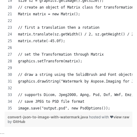
Size sz = graphics.getImage().getSize();
// create an object of Matrix class for transformation
Matrix matrix = new Matrix();
// first a translation then a rotation                
matrix.translate(sz.getWidth() / 2, sz.getHeight() / 2)
matrix.rotate(-45.0f);
// set the Transformation through Matrix
graphics.setTransform(matrix);
// draw a string using the SolidBrush and Font objects 
graphics.drawString("Watermark by Aspose.Imaging for Ja
// supports Dicom, Jpeg2000, Apng, Psd, Dxf, Wmf, Emz, 
// save JPEG to PSD file format
image.save("output.psd", new PsdOptions());
convert-json-to-image-with-watermark.java
hosted with ❤
view raw
by
GitHub
```