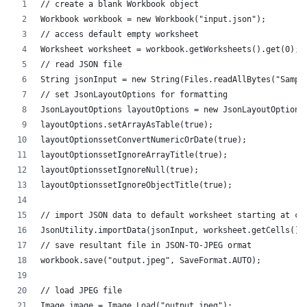
// create a blank Workbook object
Workbook workbook = new Workbook("input.json");
// access default empty worksheet
Worksheet worksheet = workbook.getWorksheets().get(0);
// read JSON file
String jsonInput = new String(Files.readAllBytes("Sampl
// set JsonLayoutOptions for formatting
JsonLayoutOptions layoutOptions = new JsonLayoutOptions
layoutOptions.setArrayAsTable(true);
layoutOptionssetConvertNumericOrDate(true);
layoutOptionssetIgnoreArrayTitle(true);
layoutOptionssetIgnoreNull(true);
layoutOptionssetIgnoreObjectTitle(true);
// import JSON data to default worksheet starting at ce
JsonUtility.importData(jsonInput, worksheet.getCells(),
// save resultant file in JSON-TO-JPEG ormat
workbook.save("output.jpeg", SaveFormat.AUTO);
// load JPEG file 
Image image = Image.Load("output.jpeg");