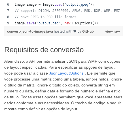
Image
image
 = 
Image
.
Load
(
"output.jpeg"
);
// supports DICOM, JPEG2000, APNG, PSD, DXF, WMF, EMZ, W
// save JPEG to PSD file format
image
.
save
(
"output.psd"
, 
new
PsdOptions
());
convert-json-to-image.java
hosted with ❤ by
GitHub
view raw
Requisitos de conversão
Além disso, a API permite analisar JSON para WMF com opções
de layout especificadas. Para especificar as opções de layout,
você pode usar a classe
JsonLayoutOptions
. Ele permite que
você processe uma matriz como uma tabela, ignore nulos, ignore
o título da matriz, ignore o título do objeto, converta string em
número ou data, defina data e formato de número e defina estilo
de título. Todas essas opções permitem que você apresente seus
dados conforme suas necessidades. O trecho de código a seguir
mostra como definir as opções de layout.