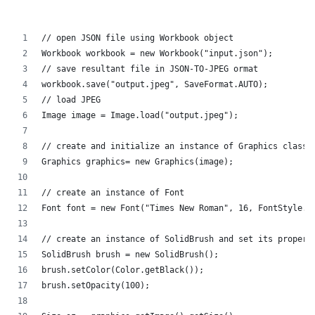
// open JSON file using Workbook object
Workbook workbook = new Workbook("input.json");
// save resultant file in JSON-TO-JPEG ormat
workbook.save("output.jpeg", SaveFormat.AUTO);
// load JPEG
Image image = Image.load("output.jpeg");
// create and initialize an instance of Graphics class
Graphics graphics= new Graphics(image);
// create an instance of Font
Font font = new Font("Times New Roman", 16, FontStyle.B
// create an instance of SolidBrush and set its propert
SolidBrush brush = new SolidBrush();
brush.setColor(Color.getBlack());
brush.setOpacity(100);