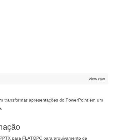
view raw
sam transformar apresentações do PowerPoint em um
o.
mação
 PPTX para FLATOPC para arquivamento de