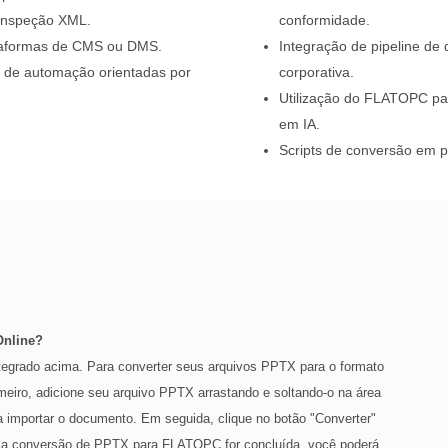
inspeção XML.
conformidade.
taformas de CMS ou DMS.
Integração de pipeline d
s de automação orientadas por
corporativa.
Utilização do FLATOPC pa
em IA.
Scripts de conversão em 
Online?
ntegrado acima. Para converter seus arquivos PPTX para o formato
eiro, adicione seu arquivo PPTX arrastando e soltando-o na área
a importar o documento. Em seguida, clique no botão "Converter"
ue a conversão de PPTX para FLATOPC for concluída, você poderá