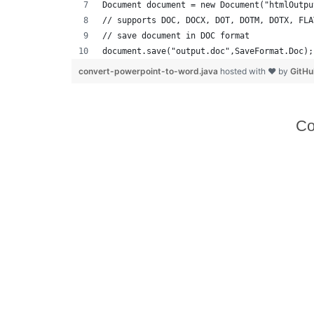
Document document = new Document("htmlOutpu
// supports DOC, DOCX, DOT, DOTM, DOTX, FLA
// save document in DOC format
document.save("output.doc",SaveFormat.Doc);
convert-powerpoint-to-word.java
hosted with ❤ by
GitH
Co