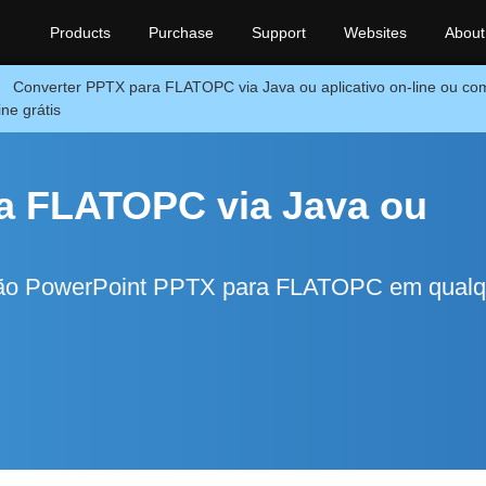
Products
Purchase
Support
Websites
About
Converter PPTX para FLATOPC via Java ou aplicativo on-line ou com
ine grátis
a FLATOPC via Java ou
são PowerPoint PPTX para FLATOPC em qualq