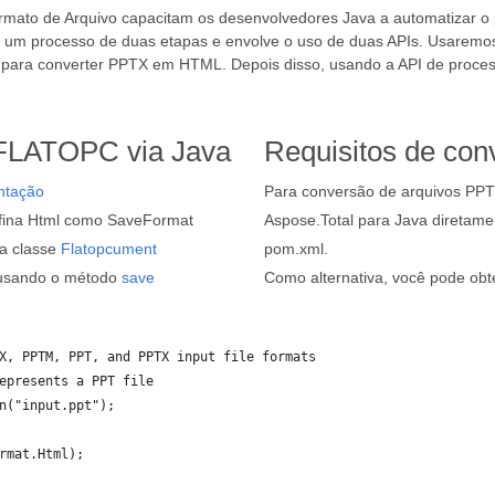
rmato de Arquivo capacitam os desenvolvedores Java a automatizar o
 um processo de duas etapas e envolve o uso de duas APIs. Usarem
para converter PPTX em HTML. Depois disso, usando a API de proces
FLATOPC via Java
Requisitos de con
ntação
Para conversão de arquivos PPT
fina Html como SaveFormat
Aspose.Total para Java diretam
a classe
Flatopcument
pom.xml.
 usando o método
save
Como alternativa, você pode ob
X, PPTM, PPT, and PPTX input file formats
epresents a PPT file
n("input.ppt");
rmat.Html);