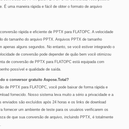
. É uma maneira rápida e fácil de obter o formato de arquivo
er conversão rápida e eficiente de PPTX para FLATOPC. A velocidade
ndo do tamanho do arquivo PPTX. Arquivos PPTX de tamanho
penas alguns segundos. No entanto, se você estiver integrando o
velocidade de conversão pode depender de quão bem você otimizou
amenta de conversão de PPTX para FLATOPC está equipada com
penho possível e qualidade de saída.
o o conversor gratuito Aspose.Total?
são de PPTX para FLATOPC, você pode baixar de forma rápida e
wnload fornecido. Nosso sistema leva muito a sério a privacidade e a
s enviados são excluídos após 24 horas e os links de download
ra fornecer um ambiente de teste para os usuários verificarem os
rteza de que sua conversão de arquivo, incluindo PPTX, é totalmente
.