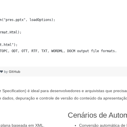
n("pres.pptx", loadOptions);
rmat.Html);
t.html");
TOPC, ODT, OTT, RTF, TXT, WORDML, DOCM output file formats. 
   
 ❤ by
GitHub
pecification) é ideal para desenvolvedores e arquivistas que preci
 de dados, depuração e controle de versão do conteúdo da apresentaçã
Cenários de Auto
ra plana baseada em XML.
Conversão automática de