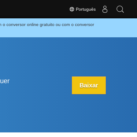
Português
 o conversor online gratuito ou com o conversor
uer
Baixar