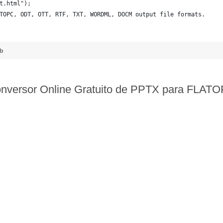
t.html");
TOPC, ODT, OTT, RTF, TXT, WORDML, DOCM output file formats. 
   
ub
nversor Online Gratuito de PPTX para FLAT