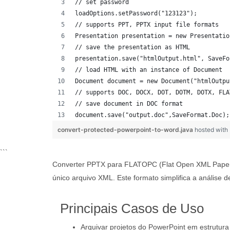
// set password
loadOptions.setPassword("123123");
// supports PPT, PPTX input file formats 
Presentation presentation = new Presentatio
// save the presentation as HTML
presentation.save("htmlOutput.html", SaveFo
// load HTML with an instance of Document
Document document = new Document("htmlOutpu
// supports DOC, DOCX, DOT, DOTM, DOTX, FLA
// save document in DOC format
document.save("output.doc",SaveFormat.Doc);
convert-protected-powerpoint-to-word.java
hosted with
```
Converter PPTX para FLATOPC (Flat Open XML Paper S
único arquivo XML. Este formato simplifica a análise
Principais Casos de Uso
Arquivar projetos do PowerPoint em estrutu