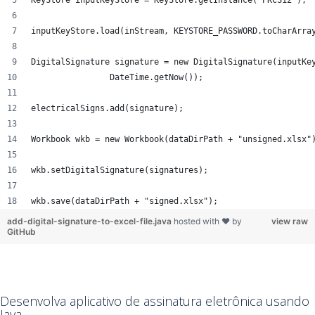
KeyStore inputKeyStore = KeyStore.getInstance("PKCS12");
inputKeyStore.load(inStream, KEYSTORE_PASSWORD.toCharArra
DigitalSignature signature = new DigitalSignature(inputKe
		DateTime.getNow());
electricalSigns.add(signature);
Workbook wkb = new Workbook(dataDirPath + "unsigned.xlsx"
wkb.setDigitalSignature(signatures);
wkb.save(dataDirPath + "signed.xlsx");
add-digital-signature-to-excel-file.java
hosted with ❤ by
view raw
GitHub
Desenvolva aplicativo de assinatura eletrônica usando
Java