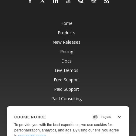
Home
Products
New Releases
Pricing
Docs
Live Demos
Free Support
Paid Support
Paid Consulting
Blog
Websites
COOKIE NOTICE
To provide you with the best experience, we use cookies for
About
personalization, analytics, and ads. By using our site, you agree
to
our cookie policy
.