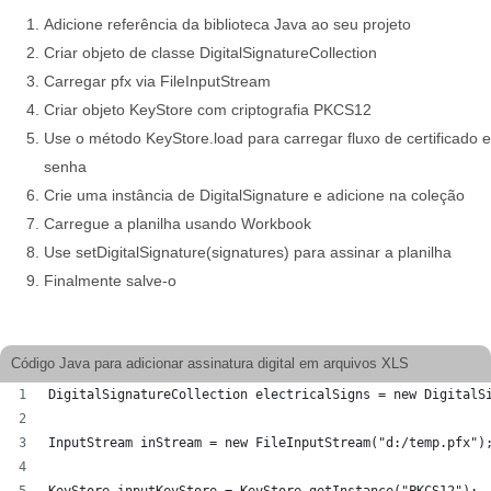
Adicione referência da biblioteca Java ao seu projeto
Criar objeto de classe DigitalSignatureCollection
Carregar pfx via FileInputStream
Criar objeto KeyStore com criptografia PKCS12
Use o método KeyStore.load para carregar fluxo de certificado e
senha
Crie uma instância de DigitalSignature e adicione na coleção
Carregue a planilha usando Workbook
Use setDigitalSignature(signatures) para assinar a planilha
Finalmente salve-o
Código Java para adicionar assinatura digital em arquivos XLS
DigitalSignatureCollection electricalSigns = new DigitalS
InputStream inStream = new FileInputStream("d:/temp.pfx")