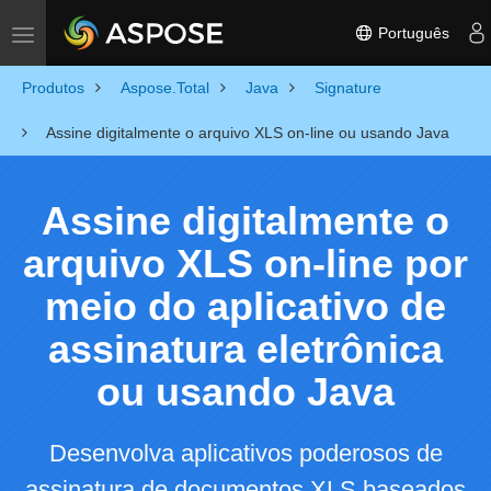
Português
Toggle navigation
Produtos
Aspose.Total
Java
Signature
Assine digitalmente o arquivo XLS on-line ou usando Java
Assine digitalmente o
arquivo XLS on-line por
meio do aplicativo de
assinatura eletrônica
ou usando Java
Desenvolva aplicativos poderosos de
assinatura de documentos XLS baseados