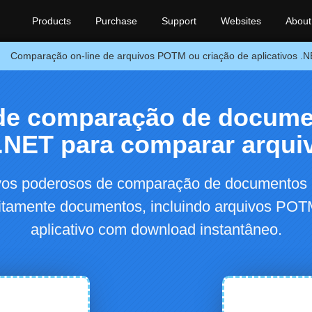
Products
Purchase
Support
Websites
About
Comparação on-line de arquivos POTM ou criação de aplicativos 
 de comparação de docume
 .NET para comparar arqu
ivos poderosos de comparação de document
tamente documentos, incluindo arquivos POTM
aplicativo com download instantâneo.