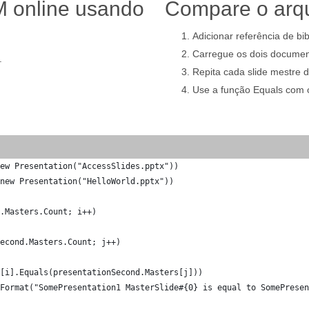
 online usando
Compare o arq
Adicionar referência de bi
Carregue os dois documen
.
Repita cada slide mestre
Use a função Equals com 
ew Presentation("AccessSlides.pptx"))
new Presentation("HelloWorld.pptx"))
.Masters.Count; i++)
econd.Masters.Count; j++)
[i].Equals(presentationSecond.Masters[j]))
Format("SomePresentation1 MasterSlide#{0} is equal to SomePresen