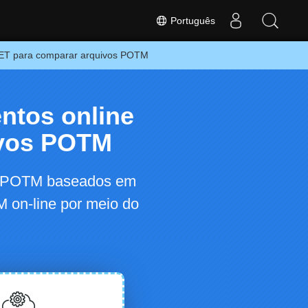
Português
.NET para comparar arquivos POTM
ntos online
ivos POTM
os POTM baseados em
 on-line por meio do