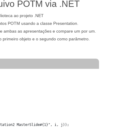
uivo POTM via .NET
blioteca ao projeto .NET
tos POTM usando a classe Presentation.
 de ambas as apresentações e compare um por um.
o primeiro objeto e o segundo como parâmetro.
tation2 MasterSlide#{1}", i, j));