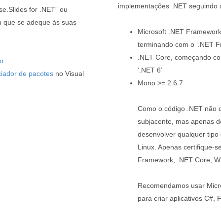
implementações .NET seguindo a 
se.Slides for .NET” ou
m que se adeque às suas
Microsoft .NET Framework
terminando com o ‘.NET F
.NET Core, começando com
o
‘.NET 6’
iador de pacotes
no Visual
Mono >= 2.6.7
Como o código .NET não d
subjacente, mas apenas de
desenvolver qualquer tipo
Linux. Apenas certifique-s
Framework, .NET Core, W
Recomendamos usar Micros
para criar aplicativos C#,