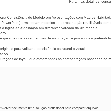
Para mais detalhes, consu
ara Consistência de Modelo em Apresentações com Macros Habilitad
o PowerPoint) armazenam modelos de apresentação reutilizáveis co
sign e lógica de automação em diferentes versões de um modelo.
acro
e garantir que as sequências de automação sigam a lógica pretendida
ginais para validar a consistência estrutural e visual.
zados
igurações de layout que afetam todas as apresentações baseadas no m
?
nvolver facilmente uma solução profissional para comparar arquivos