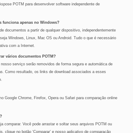
spose POTM para desenvolver software independente de
os funciona apenas no Windows?
 de documentos a partir de qualquer dispositivo, independentemente
 seja Windows, Linux, Mac OS ou Android. Tudo o que é necessário
iva com a Internet.
parar vários documentos POTM?
e nosso serviço serão removidos de forma segura e automática de
as. Como resultado, os links de download associados a esses
o.
o Google Chrome, Firefox, Opera ou Safari para comparação online
?
a comparar. Você pode arrastar e soltar seus arquivos POTM ou
is, clique no botão ‘Comparar’ e nosso aplicativo de comparação