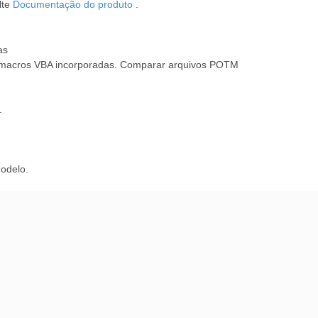
lte
Documentação do produto
.
as
m macros VBA incorporadas. Comparar arquivos POTM
.
odelo.