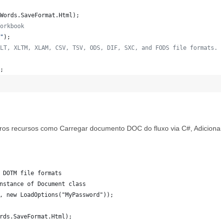
Words
.
SaveFormat
.
Html
)
;
orkbook
"
)
;
LT, XLTM, XLAM, CSV, TSV, ODS, DIF, SXC, and FODS file formats.
;
os recursos como Carregar documento DOC do fluxo via C#, Adicionar
 DOTM file formats
nstance of Document class
, new LoadOptions("MyPassword"));
rds.SaveFormat.Html);