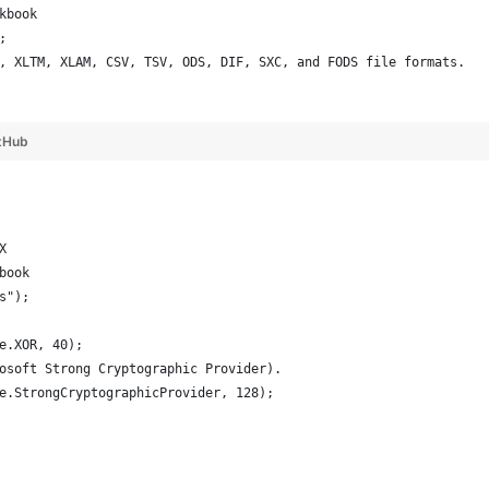
kbook
;
, XLTM, XLAM, CSV, TSV, ODS, DIF, SXC, and FODS file formats.
tHub
X
book
s");
e.XOR, 40);
osoft Strong Cryptographic Provider).
e.StrongCryptographicProvider, 128);