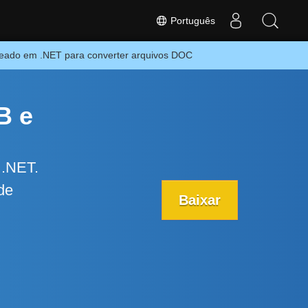
Português
seado em .NET para converter arquivos DOC
B e
 .NET.
de
Baixar