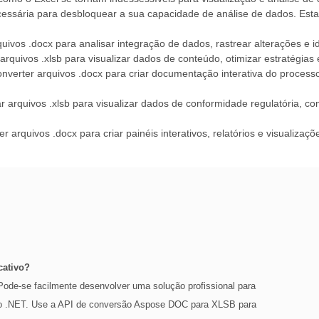
cessária para desbloquear a sua capacidade de análise de dados. Est
rquivos .docx para analisar integração de dados, rastrear alterações e
 arquivos .xlsb para visualizar dados de conteúdo, otimizar estratégias
onverter arquivos .docx para criar documentação interativa do process
ar arquivos .xlsb para visualizar dados de conformidade regulatória, 
er arquivos .docx para criar painéis interativos, relatórios e visualiz
cativo?
Pode-se facilmente desenvolver uma solução profissional para
do .NET. Use a API de conversão Aspose DOC para XLSB para