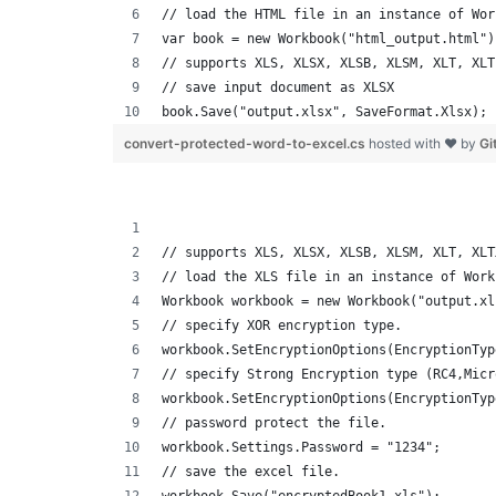
// load the HTML file in an instance of Wor
var book = new Workbook("html_output.html")
// supports XLS, XLSX, XLSB, XLSM, XLT, XLT
// save input document as XLSX
book.Save("output.xlsx", SaveFormat.Xlsx);
convert-protected-word-to-excel.cs
hosted with ❤ by
Gi
// supports XLS, XLSX, XLSB, XLSM, XLT, XLT
// load the XLS file in an instance of Work
Workbook workbook = new Workbook("output.xl
// specify XOR encryption type.
workbook.SetEncryptionOptions(EncryptionTyp
// specify Strong Encryption type (RC4,Micr
workbook.SetEncryptionOptions(EncryptionTyp
// password protect the file.
workbook.Settings.Password = "1234";
// save the excel file.