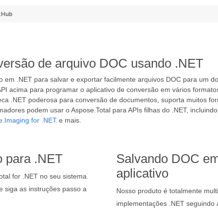
tHub
nversão de arquivo DOC usando .NET
ado em .NET para salvar e exportar facilmente arquivos DOC para u
PI acima para programar o aplicativo de conversão em vários formatos,
oteca .NET poderosa para conversão de documentos, suporta muitos fo
adores podem usar o Aspose.Total para APIs filhas do .NET, incluind
.Imaging for .NET
e mais.
o para .NET
Salvando DOC em
aplicativo
otal for .NET no seu sistema.
 siga as instruções passo a
Nosso produto é totalmente multi
implementações .NET seguindo a 