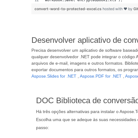
workbook.Save("encryptedBook1.xls");
convert-word-to-protected-excel.cs
hosted with ❤ by
Gi
Desenvolver aplicativo de co
Precisa desenvolver um aplicativo de software base
qualquer desenvolvedor .NET pode integrar o código A
arquivos de e-mail, imagens e outros formatos. Bibli
exportar documentos para outros formatos, os program
Aspose.Slides for .NET
,
Aspose.PDF for .NET
,
Aspose
DOC Biblioteca de conversã
Há três opções alternativas para instalar o Aspose.T
Escolha uma que se adeque às suas necessidades e
passo: