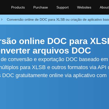
Products
Purchase
Support
Websites
About
Conversão online de DOC para XLSB ou criação de aplicativo ba
ersão online DOC para XLS
onverter arquivos DOC
o de conversão e exportação DOC baseado em
ltiplos para XLSB e outros formatos via API 
 DOC gratuitamente online via aplicativo com