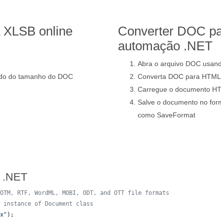
 XLSB online
Converter DOC pa
automação .NET
Abra o arquivo DOC usand
ndo do tamanho do DOC
Converta DOC para HTML
Carregue o documento HT
Salve o documento no fo
como SaveFormat
 .NET
OTM, RTF, WordML, MOBI, ODT, and OTT file formats
 instance of Document class
x"
)
;