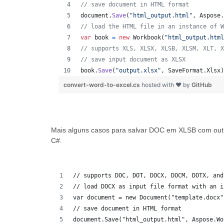
// save document in HTML format
document
.
Save
(
"html_output.html"
,
Aspose
.
// load the HTML file in an instance of W
var
book
=
new
Workbook
(
"html_output.html
// supports XLS, XLSX, XLSB, XLSM, XLT, X
// save input document as XLSX
book
.
Save
(
"output.xlsx"
,
SaveFormat
.
Xlsx
)
convert-word-to-excel.cs
hosted with ❤ by
GitHub
Mais alguns casos para salvar DOC em XLSB com outr
C#.
// supports DOC, DOT, DOCX, DOCM, DOTX, and
// load DOCX as input file format with an i
var document = new Document("template.docx"
// save document in HTML format
document.Save("html_output.html", Aspose.Wo