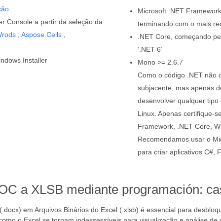
ção
Microsoft .NET Framework
r Console a partir da seleção da
terminando com o mais re
Wrods
,
Aspose.Cells
,
.NET Core, começando pel
‘.NET 6’
ndows Installer
Mono >= 2.6.7
Como o código .NET não d
subjacente, mas apenas de
desenvolver qualquer tipo
Linux. Apenas certifique-s
Framework, .NET Core, W
Recomendamos usar o Micr
para criar aplicativos C#,
DOC a XLSB mediante programación: ca
.docx) em Arquivos Binários do Excel (.xlsb) é essencial para desblo
como o Excel se tornam indessessíveis para visualização e análise de