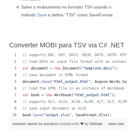
Salve o mobiumento no formato TSV usando o
método
Save
e defina “TSV” como SaveFormat
Converter MOBI para TSV via C# .NET
// supports DOC, DOT, DOCX, DOCM, DOTX, DOTM, RTF, Wo
// load DOCX as input file format with an instance of
var
document
=
new
Document
(
"template.docx"
)
;
// save document in HTML format
document
.
Save
(
"html_output.html"
,
Aspose
.
Words
.
SaveFo
// load the HTML file in an instance of Workbook
var
book
=
new
Workbook
(
"html_output.html"
)
;
// supports XLS, XLSX, XLSB, XLSM, XLT, XLT, XLTM, XL
// save input document as XLSX
book
.
Save
(
"output.xlsx"
,
SaveFormat
.
Xlsx
)
;
convert-word-to-excel.cs
hosted with ❤ by
GitHub
view raw