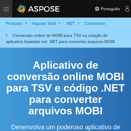
Português
Toggle navigation
Produtos
Aspose.Total
.NET
Conversion
Conversão online de MOBI para TSV ou criação de
aplicativo baseado em .NET para converter arquivos MOBI
Aplicativo de
conversão online MOBI
para TSV e código .NET
para converter
arquivos MOBI
Desenvolva um poderoso aplicativo de