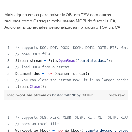
Mais alguns casos para salvar MOBI em TSV com outros
recursos como Carregar mobiumento MOBI do fluxo via C#,
Adicionar propriedades personalizadas no arquivo TSV via C#.
// supports DOC, DOT, DOCX, DOCM, DOTX, DOTM, RTF, WordM
// open DOCX file 
Stream
stream
=
File
.
OpenRead
(
"template.docx"
)
;
// load DOCX from a stream 
Document
doc
=
new
Document
(
stream
)
;
// You can close the stream now, it is no longer needed 
stream
.
Close
(
)
;
load-word-via-stream.cs
hosted with ❤ by
GitHub
view raw
// supports XLS, XLSX, XLSB, XLSM, XLT, XLT, XLTM, XLAM,
// open an Excel file
Workbook
workbook
=
new
Workbook
(
"sample-document-proper