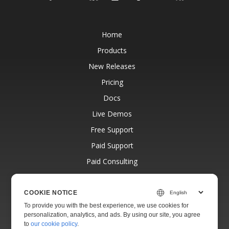
Home
Products
New Releases
Pricing
Docs
Live Demos
Free Support
Paid Support
Paid Consulting
Blog
Websites
COOKIE NOTICE
To provide you with the best experience, we use cookies for
About
personalization, analytics, and ads. By using our site, you agree
to
our cookie policy
.