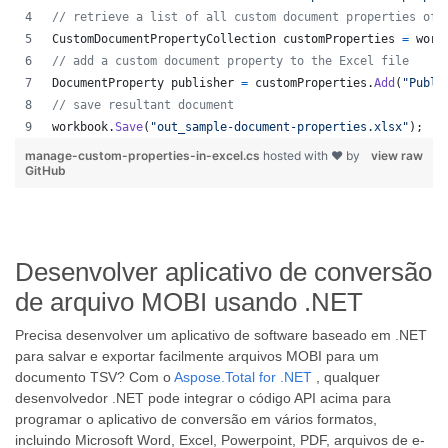
// retrieve a list of all custom document properties of 
CustomDocumentPropertyCollection
customProperties
=
work
// add a custom document property to the Excel file
DocumentProperty
publisher
=
customProperties
.
Add
(
"Publi
// save resultant document
workbook
.
Save
(
"out_sample-document-properties.xlsx"
)
;
manage-custom-properties-in-excel.cs
hosted with ❤ by
view raw
GitHub
Desenvolver aplicativo de conversão
de arquivo MOBI usando .NET
Precisa desenvolver um aplicativo de software baseado em .NET
para salvar e exportar facilmente arquivos MOBI para um
documento TSV? Com o
Aspose.Total for .NET
, qualquer
desenvolvedor .NET pode integrar o código API acima para
programar o aplicativo de conversão em vários formatos,
incluindo Microsoft Word, Excel, Powerpoint, PDF, arquivos de e-