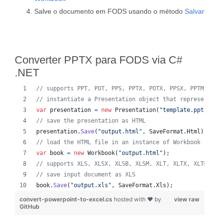
Salve o documento em FODS usando o método
Salvar
Converter PPTX para FODS via C#
.NET
// supports PPT, POT, PPS, PPTX, POTX, PPSX, PPTM, PP
// instantiate a Presentation object that represents 
var
presentation
=
new
Presentation
(
"template.ppt"
)
;
// save the presentation as HTML
presentation
.
Save
(
"output.html"
,
SaveFormat
.
Html
)
;
// load the HTML file in an instance of Workbook
var
book
=
new
Workbook
(
"output.html"
)
;
// supports XLS, XLSX, XLSB, XLSM, XLT, XLTX, XLTM, X
// save input document as XLS
book
.
Save
(
"output.xls"
,
SaveFormat
.
Xls
)
;
convert-powerpoint-to-excel.cs
hosted with ❤ by
view raw
GitHub