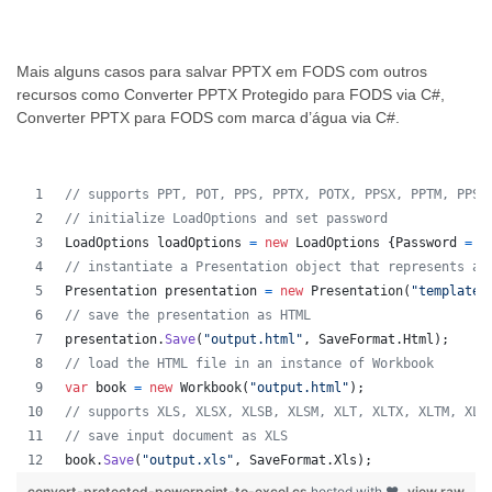
Mais alguns casos para salvar PPTX em FODS com outros
recursos como Converter PPTX Protegido para FODS via C#,
Converter PPTX para FODS com marca d’água via C#.
// supports PPT, POT, PPS, PPTX, POTX, PPSX, PPTM, PPSM
// initialize LoadOptions and set password
LoadOptions
loadOptions
=
new
LoadOptions
{
Password
=
"
// instantiate a Presentation object that represents a 
Presentation
presentation
=
new
Presentation
(
"template.
// save the presentation as HTML
presentation
.
Save
(
"output.html"
,
SaveFormat
.
Html
)
;
// load the HTML file in an instance of Workbook
var
book
=
new
Workbook
(
"output.html"
)
;
// supports XLS, XLSX, XLSB, XLSM, XLT, XLTX, XLTM, XLA
// save input document as XLS
book
.
Save
(
"output.xls"
,
SaveFormat
.
Xls
)
;
convert-protected-powerpoint-to-excel.cs
hosted with ❤
view raw