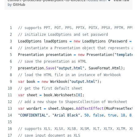
by
GitHub
// supports PPT, POT, PPS, PPTX, POTX, PPSX, PPTM, PPSM
// initialize LoadOptions and set password
LoadOptions
loadOptions
=
new
LoadOptions
{
Password
=
"
// instantiate a Presentation object that represents a 
Presentation
presentation
=
new
Presentation
(
"template.
// save the presentation as HTML
presentation
.
Save
(
"output.html"
,
SaveFormat
.
Html
)
;
// load the HTML file in an instance of Workbook
var
book
=
new
Workbook
(
"output.html"
)
;
// get the first default sheet
var
sheet
=
book
.
Worksheets
[
0
]
;
// add a new shape to ShapesCollection of Worksheet
var
wordart
=
sheet
.
Shapes
.
AddTextEffect
(
MsoPresetTextE
"CONFIDENTIAL"
,
"Arial Black"
,
50
,
false
,
true
,
18
,
8
,
// supports XLS, XLSX, XLSB, XLSM, XLT, XLTX, XLTM, XLA
// save input document as XLS