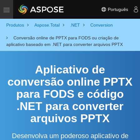
Português
Toggle navigation
Produtos
Aspose.Total
.NET
Conversion
Conversão online de PPTX para FODS ou criação de
aplicativo baseado em .NET para converter arquivos PPTX
Aplicativo de
conversão online PPTX
para FODS e código
.NET para converter
arquivos PPTX
Desenvolva um poderoso aplicativo de