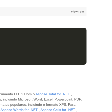
view raw
 documento POT? Com o
Aspose.Total for .NET
,
 incluindo Microsoft Word, Excel, Powerpoint, PDF,
matos populares, incluindo o formato XPS. Para
o
Aspose.Words for .NET
,
Aspose.Cells for .NET
,