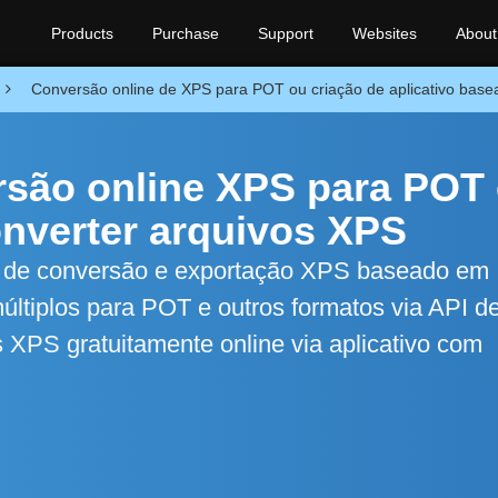
Products
Purchase
Support
Websites
About
Conversão online de XPS para POT ou criação de aplicativo bas
rsão online XPS para POT 
onverter arquivos XPS
o de conversão e exportação XPS baseado em 
ltiplos para POT e outros formatos via API d
XPS gratuitamente online via aplicativo com