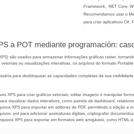
Framework, .NET Core, W
Recomendamos usar o Micr
para criar aplicativos C#,
XPS a POT mediante programación: cas
XPS) são usados para armazenar informações gráficas raster, tornand
vetoriais ou visualizações interativas, os arquivos do formato Portabl
ssária para desbloquear as capacidades completas da sua visibilidade
vos XPS para criar gráficos vetoriais, editar imagens e manipular forma
para visualizar dados interativos, como painéis de dashboard, relatórios
rquivos XPS para importar em editores de PDF, permitindo a edição e 
quivos .pot para adicionar assinaturas digitais, criptografar documento
arquivos XPS para exportar em formatos web amigáveis, como HTML e