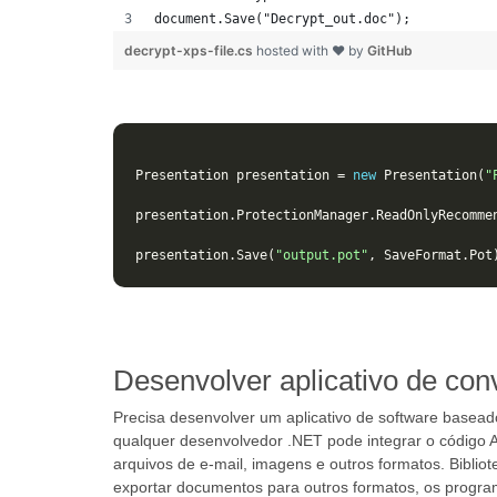
document.Save("Decrypt_out.doc");
decrypt-xps-file.cs
hosted with ❤ by
GitHub
Presentation
presentation
=
new
Presentation
(
"
presentation
.
ProtectionManager
.
ReadOnlyRecomme
presentation
.
Save
(
"output.pot"
,
SaveFormat
.
Pot
Desenvolver aplicativo de co
Precisa desenvolver um aplicativo de software base
qualquer desenvolvedor .NET pode integrar o código A
arquivos de e-mail, imagens e outros formatos. Bibli
exportar documentos para outros formatos, os program