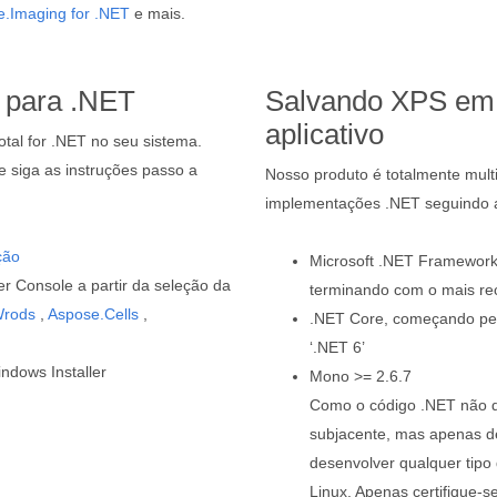
.Imaging for .NET
e mais.
 para .NET
Salvando XPS em 
aplicativo
otal for .NET no seu sistema.
 siga as instruções passo a
Nosso produto é totalmente multi
implementações .NET seguindo a 
ção
Microsoft .NET Framework
r Console a partir da seleção da
terminando com o mais re
Wrods
,
Aspose.Cells
,
.NET Core, começando pel
‘.NET 6’
ndows Installer
Mono >= 2.6.7
Como o código .NET não d
subjacente, mas apenas de
desenvolver qualquer tipo
Linux. Apenas certifique-s