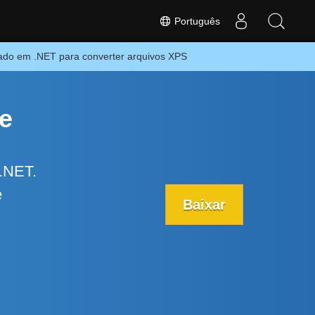
Português
eado em .NET para converter arquivos XPS
e
.NET.
e
Baixar