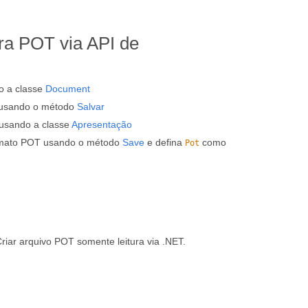
ra POT via API de
o a classe
Document
 usando o método
Salvar
usando a classe
Apresentação
rmato POT usando o método
Save
e defina
como
Pot
ar arquivo POT somente leitura via .NET.