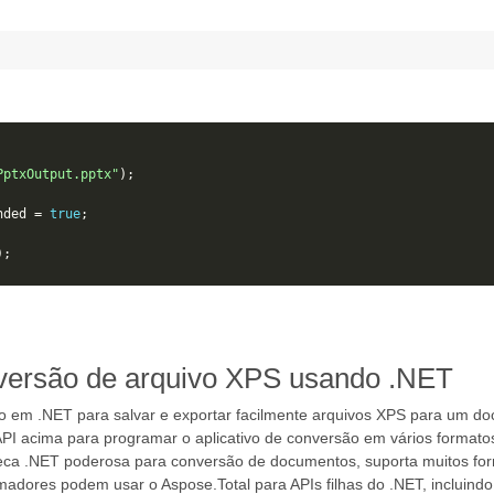
PptxOutput.pptx"
);
nded
=
true
;
);
nversão de arquivo XPS usando .NET
ado em .NET para salvar e exportar facilmente arquivos XPS para um
PI acima para programar o aplicativo de conversão em vários formatos,
oteca .NET poderosa para conversão de documentos, suporta muitos for
adores podem usar o Aspose.Total para APIs filhas do .NET, incluind