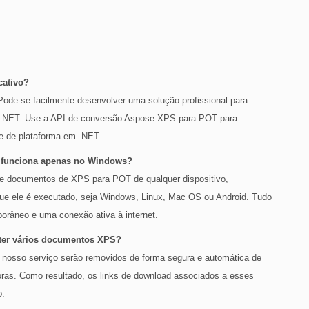
cativo?
Pode-se facilmente desenvolver uma solução profissional para
o .NET. Use a API de conversão Aspose XPS para POT para
te de plataforma em .NET.
s funciona apenas no Windows?
o de documentos de XPS para POT de qualquer dispositivo,
ue ele é executado, seja Windows, Linux, Mac OS ou Android. Tudo
râneo e uma conexão ativa à internet.
erter vários documentos XPS?
o nosso serviço serão removidos de forma segura e automática de
oras. Como resultado, os links de download associados a esses
o.