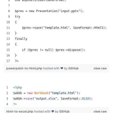
use aspose\slides\SaveFormat;
$pres = new Presentation("input.pptx");
try
{
    $pres->save("template.html", SaveFormat::Html5);
}
finally
{
    if ($pres != null) $pres->dispose();
}
?>
powerpoint-to-html.php
hosted with ❤ by
GitHub
view raw
<?php
$
wkbk
 = 
new
Workbook
(
"
template.html
"
);
$
wkbk
->
save
(
"
output.xlsx
"
, SaveFormat::
XLSX
);
?>
html-to-excel.php
hosted with ❤ by
GitHub
view raw