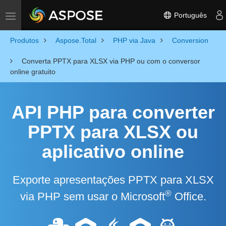
Português
Toggle navigation
Produtos
Aspose.Total
PHP via Java
Conversion
Converta PPTX para XLSX via PHP ou com o conversor
online gratuito
API PHP para converter
PPTX para XLSX ou
aplicativo online
Exporte apresentações PPTX para XLSX
®
via PHP sem usar o Microsoft
Office.