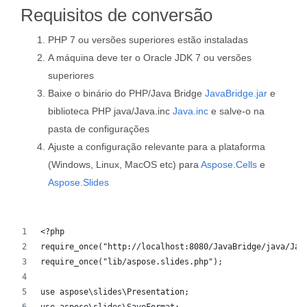
Requisitos de conversão
PHP 7 ou versões superiores estão instaladas
A máquina deve ter o Oracle JDK 7 ou versões
superiores
Baixe o binário do PHP/Java Bridge
JavaBridge.jar
e
biblioteca PHP java/Java.inc
Java.inc
e salve-o na
pasta de configurações
Ajuste a configuração relevante para a plataforma
(Windows, Linux, MacOS etc) para
Aspose.Cells
e
Aspose.Slides
<?php
require_once("http://localhost:8080/JavaBridge/java/Jav
require_once("lib/aspose.slides.php");
use aspose\slides\Presentation;