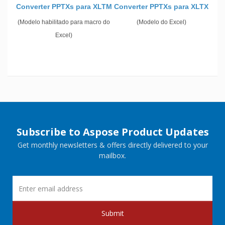
Converter PPTXs para XLTM
Converter PPTXs para XLTX
(Modelo habilitado para macro do
(Modelo do Excel)
Excel)
Subscribe to Aspose Product Updates
Get monthly newsletters & offers directly delivered to your
mailbox.
Submit