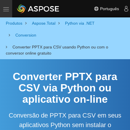
Português
Toggle navigation
Produtos
Aspose.Total
Python via .NET
Conversion
Converter PPTX para CSV usando Python ou com o
conversor online gratuito
Converter PPTX para
CSV via Python ou
aplicativo on-line
Conversão de PPTX para CSV em seus
aplicativos Python sem instalar o