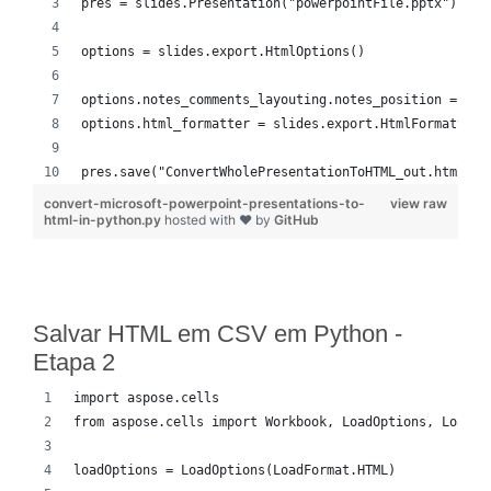
pres = slides.Presentation("powerpointFile.pptx")
options = slides.export.HtmlOptions()
options.notes_comments_layouting.notes_position = sli
options.html_formatter = slides.export.HtmlFormatter.
pres.save("ConvertWholePresentationToHTML_out.html", 
convert-microsoft-powerpoint-presentations-to-
view raw
html-in-python.py
hosted with ❤ by
GitHub
Salvar HTML em CSV em Python -
Etapa 2
import aspose.cells
from aspose.cells import Workbook, LoadOptions, LoadFo
loadOptions = LoadOptions(LoadFormat.HTML)