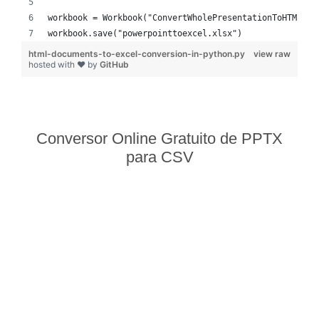
workbook = Workbook("ConvertWholePresentationToHTML_ou
workbook.save("powerpointtoexcel.xlsx")
html-documents-to-excel-conversion-in-python.py
view raw
hosted with ❤ by
GitHub
Conversor Online Gratuito de PPTX
para CSV