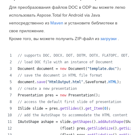
Для преобразования файлов DOC в ODP вы можете легко
использовать Aspose.Total for Android via Java
непосредственно из
Maven
и установите библиотеки в
свое приложение.
Кроме того, вы можете получить ZIP-файл из
загрузки
.
// supports DOC, DOCX, DOT, DOTM, DOTX, FLATOPC, ODT, O
// load DOC file with an instance of Document
Document
document
 = 
new
Document
(
"template.doc"
);
// save the document in HTML file format
document
.
save
(
"HtmlOutput.html"
,
SaveFormat
.
HTML
);
// create a new presentation 
Presentation
pres
 = 
new
Presentation
();
// access the default first slide of presentation
ISlide
slide
 = 
pres
.
getSlides
().
get_Item
(
0
);
// add the AutoShape to accommodate the HTML content
IAutoShape
ashape
 = 
slide
.
getShapes
().
addAutoShape
(
Shap
                    (
float
) 
pres
.
getSlideSize
().
getSize