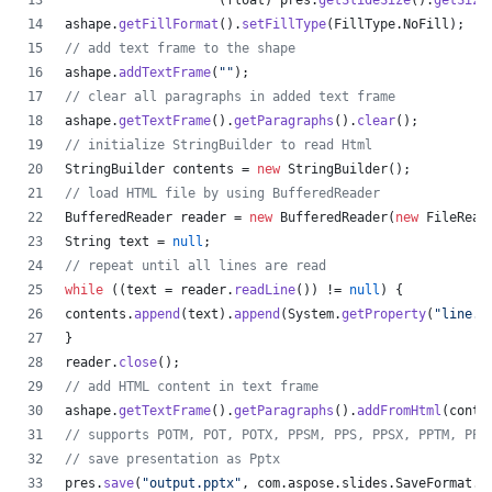
                    (
float
) 
pres
.
getSlideSize
().
getSize
ashape
.
getFillFormat
().
setFillType
(
FillType
.
NoFill
);
// add text frame to the shape
ashape
.
addTextFrame
(
""
);
// clear all paragraphs in added text frame
ashape
.
getTextFrame
().
getParagraphs
().
clear
();
// initialize StringBuilder to read Html
StringBuilder
contents
 = 
new
StringBuilder
();
// load HTML file by using BufferedReader
BufferedReader
reader
 = 
new
BufferedReader
(
new
FileRead
String
text
 = 
null
;
// repeat until all lines are read
while
 ((
text
 = 
reader
.
readLine
()) != 
null
) {
contents
.
append
(
text
).
append
(
System
.
getProperty
(
"line.s
}
reader
.
close
();
// add HTML content in text frame
ashape
.
getTextFrame
().
getParagraphs
().
addFromHtml
(
conte
// supports POTM, POT, POTX, PPSM, PPS, PPSX, PPTM, PPT
// save presentation as Pptx
pres
.
save
(
"output.pptx"
, 
com
.
aspose
.
slides
.
SaveFormat
.
P