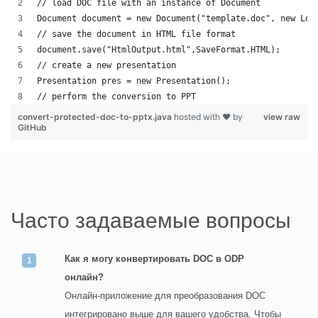
// load DOC file with an instance of Document
Document document = new Document("template.doc", new Loa
// save the document in HTML file format
document.save("HtmlOutput.html",SaveFormat.HTML);
// create a new presentation 
Presentation pres = new Presentation();
// perform the conversion to PPT
convert-protected-doc-to-pptx.java
hosted with ❤ by
view raw
GitHub
Часто задаваемые вопросы
Как я могу конвертировать DOC в ODP
онлайн?
Онлайн-приложение для преобразования DOC
интегрировано выше для вашего удобства. Чтобы