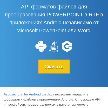
API форматов файлов для
преобразования POWERPOINT в RTF в
приложениях Android независимо от
Microsoft PowerPoint или Word.
Скачать
Aspose.Total for Android via Java
позволяет управлять
форматами файлов в приложениях Android. С помощью API-
интерфейсов, предоставляемых в пакете, вы можете