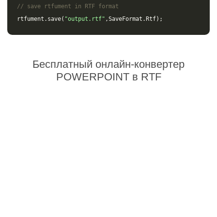
// save rtfument in RTF format
rtfument
.
save
(
"output.rtf"
,
SaveFormat
.
Rtf
);
Бесплатный онлайн-конвертер
POWERPOINT в RTF