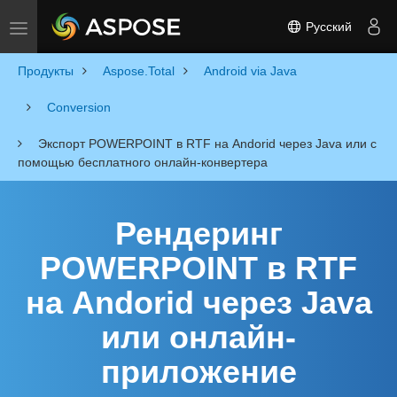
Русский
Toggle navigation
Продукты
Aspose.Total
Android via Java
Conversion
Экспорт POWERPOINT в RTF на Andorid через Java или с
помощью бесплатного онлайн-конвертера
Рендеринг
POWERPOINT в RTF
на Andorid через Java
или онлайн-
приложение