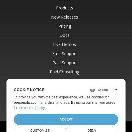
Products
New Releases
Pricing
Docs
Live Demos
Free Support
Paid Support
Paid Consulting
Blog
Websites
COOKIE NOTICE
To provide you with the best experience, we use cookies for
About
personalization, analytics, and ads. By using our site, you agree
to
our cookie policy
.
ACCEPT
© Aspose Pty Ltd 2001-2026.
All Rights Reserved.
CUSTOMIZE
DENY