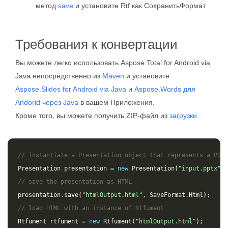
метод
save
и установите Rtf как СохранитьФормат
Требования к конвертации
Вы можете легко использовать Aspose.Total for Android via
Java непосредственно из
Maven
и установите
Aspose.Slides for Android via Java
и
Aspose.Words для
Andorid через Java
в вашем Приложения.
Кроме того, вы можете получить ZIP-файл из
загрузки
.
// instantiate a Presentation object that represents a POWE
Presentation
presentation
=
new
Presentation
(
"input.pptx"
);
// save the presentation as HTML
presentation
.
save
(
"htmlOutput.html"
,
SaveFormat
.
Html
);
// load HTML with an instance of Rtfument
Rtfument
rtfument
=
new
Rtfument
(
"htmlOutput.html"
);