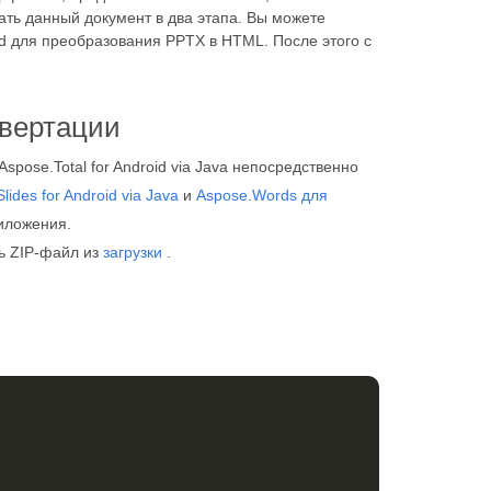
ть данный документ в два этапа. Вы можете
id для преобразования PPTX в HTML. После этого с
нвертации
spose.Total for Android via Java непосредственно
lides for Android via Java
и
Aspose.Words для
иложения.
ть ZIP-файл из
загрузки
.