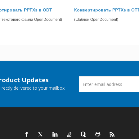
ртировать PPTXs в ODT
Конвертировать PPTXs в OT
 текстового файла OpenDocument)
(Шаблон OpenDocument)
Product Updates
rectly delivered to your mailbox.