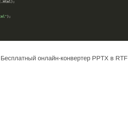
t
.
Html
);
tml"
);
Бесплатный онлайн-конвертер PPTX в RTF