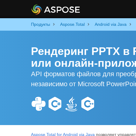
Продукты
Aspose.Total
Android via Java
Рендеринг PPTX в R
или онлайн-прило
API форматов файлов для преобр
независимо от Microsoft PowerPoi
Aspose.Total for Android via Java
позволяет управлят