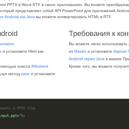
int PPTX в Word RTF в своих приложениях. Вы можете преобразова
который представляет собой API PowerPoint для приложений Andro
or Android via Java
вы можете конвертировать HTML в RTF.
droid
Требования к ко
entation
.
Вы можете легко использовать A
e
и установите Html как
из
Maven
и установите
Aspose.S
Andorid через Java
в вашем Пр
 помощью класса
Rtfument
.
Кроме того, вы можете получи
ьзуя метод
save
и установите
esents a PPTX file
input.pptx"
);