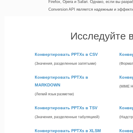
Firefox, Opera и Safari. Однако, если вы раз
Conversion API является надежным и эффект
Исследуйте 
Конвертировать PPTXs в CSV
Конве
(Значения, разделенные запятыми)
(Форма
Конвертировать PPTXs в
Конве
MARKDOWN
(MIME 
(Легкий язык разметки)
Конвертировать PPTXs в TSV
Конве
(Значения, разделенные табуляцией)
(Надстр
Конвертировать PPTXs в XLSM
Конве