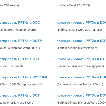
ая XML-книга)
(Шаблон Excel 97 - 2003)
ртировать PPTXs в DOC
Конвертировать PPTXs в D
ый формат Microsoft Word)
(Файл Microsoft Word 2007 Марко)
ртировать PPTXs в DOTM
Конвертировать PPTXs в DO
аблона Microsoft Word 2007+)
(Файл шаблона Microsoft Word)
ртировать PPTXs в OTT
Конвертировать PPTXs в RT
н OpenDocument)
(Расширенный текстовый формат)
ртировать PPTXs в WORDML
Конвертировать PPTXs в DO
oft Word 2003 WordprocessingML)
(Двоичный формат Microsoft Word)
ртировать PPTXs в DOT
Конвертировать PPTXs в D
шаблонов Microsoft Word)
(Файл шаблона Microsoft Word 2007+