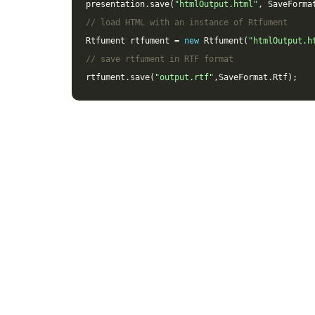
presentation
.
save
(
"htmlOutput.html"
,
SaveForma
// load HTML with an instance of Rtfument
Rtfument
rtfument
=
new
Rtfument
(
"htmlOutput.h
// save rtfument in RTF format
rtfument
.
save
(
"output.rtf"
,
SaveFormat
.
Rtf
);