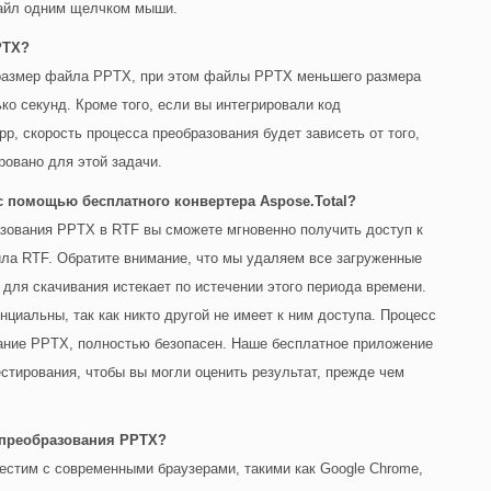
файл одним щелчком мыши.
PTX?
т размер файла PPTX, при этом файлы PPTX меньшего размера
ко секунд. Кроме того, если вы интегрировали код
p, скорость процесса преобразования будет зависеть от того,
овано для этой задачи.
с помощью бесплатного конвертера Aspose.Total?
зования PPTX в RTF вы сможете мгновенно получить доступ к
ла RTF. Обратите внимание, что мы удаляем все загруженные
 для скачивания истекает по истечении этого периода времени.
иальны, так как никто другой не имеет к ним доступа. Процесс
ание PPTX, полностью безопасен. Наше бесплатное приложение
стирования, чтобы вы могли оценить результат, прежде чем
 преобразования PPTX?
естим с современными браузерами, такими как Google Chrome,