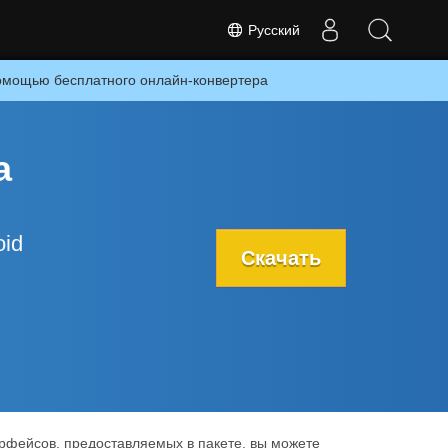
Русский
помощью бесплатного онлайн-конвертера
a
id
Скачать
рфейсов, предоставляемых в пакете, вы можете