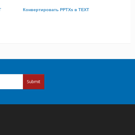
T
Конвертировать PPTXs в TEXT
Submit