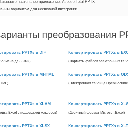
рабатываете настольное приложение, Aspose.Total PPTX
ивным вариантом для бесшовной интеграции.
варианты преобразования PP
ртировать PPTXs в DIF
Конвертировать PPTXs в EX
т обмена данными)
(Форматы файлов электронных табл
ртировать PPTXs в MHTML
Конвертировать PPTXs в OD
HTML)
(Электронная таблица OpenDocume
ртировать PPTXs в XLAM
Конвертировать PPTXs в XL
ойка Excel с поддержкой макросов)
(Двоичный формат Microsoft Excel)
ртировать PPTXs в XLSX
Конвертировать PPTXs в XL