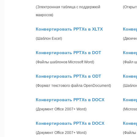
(Электронная таблица с поддержкой
(Открыт
макросов)
Конвертировать PPTXs в XLTX
Конве
(Шаблон Excel)
(Двоичн
Конвертировать PPTXs в DOT
Конве
(Файлы шаблонов Microsoft Word)
(Файл ш
Конвертировать PPTXs в ODT
Конве
(Формат текстового файла OpenDocument)
(Шабло
Конвертировать PPTXs в DOCX
Конве
(Документ Office 2007+ Word)
(Micros
Конвертировать PPTXs в DOCX
Конве
(Документ Office 2007+ Word)
(Файлы 