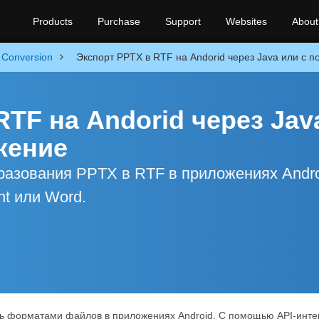
Products
Purchase
Support
Websites
About
Conversion
Экспорт PPTX в RTF на Andorid через Java или с 
TF на Andorid через Jav
жение
азования PPTX в RTF в приложениях Andro
nt или Word.
ь форматами файлов в приложениях Android. С помощью API-инте