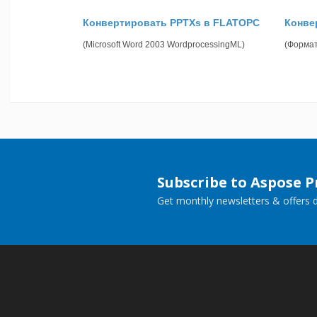
Конвертировать PPTXs в FLATOPC
Конве
(Microsoft Word 2003 WordprocessingML)
(Формат
Subscribe to Aspose 
Get monthly newsletters & offers di