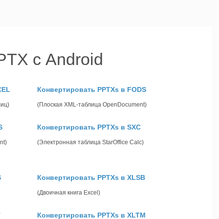
TX с Android
CEL
Конвертировать PPTXs в FODS
иц)
(Плоская XML-таблица OpenDocument)
S
Конвертировать PPTXs в SXC
nt)
(Электронная таблица StarOffice Calc)
S
Конвертировать PPTXs в XLSB
(Двоичная книга Excel)
T
Конвертировать PPTXs в XLTM