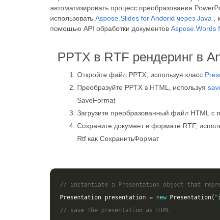
автоматизировать процесс преобразования PowerPo
использовать
Aspose.Slides for Andorid через Java
, 
помощью API обработки документов
Aspose.Words f
PPTX в RTF рендеринг в An
Откройте файл PPTX, используя класс
Pres
Преобразуйте PPTX в HTML, используя
sav
SaveFormat
Загрузите преобразованный файл HTML с
Сохраните документ в формате RTF, испол
Rtf как СохранитьФормат
// instantiate a Presentation object that repr
Presentation
presentation
=
new
Presentation
(
"
// save the presentation as HTML