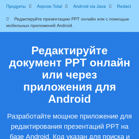
Продукты
Aspose.Total
Android via Java
Redact
Редактируйте презентацию PPT онлайн или с помощью
мобильных приложений Android.
Редактируйте
документ PPT онлайн
или через
приложения для
Android
Разработайте мощное приложение для
редактирования презентаций PPT на
базе Android. Код указан для поиска и