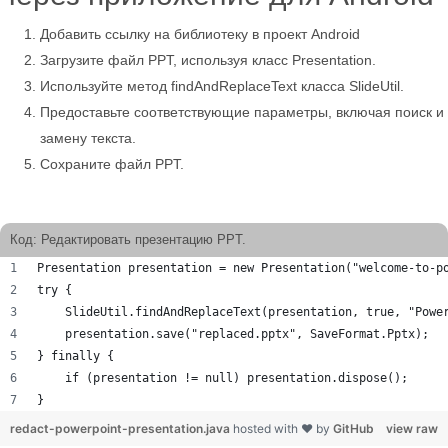
Добавить ссылку на библиотеку в проект Android
Загрузите файл PPT, используя класс Presentation.
Используйте метод findAndReplaceText класса SlideUtil.
Предоставьте соответствующие параметры, включая поиск и
замену текста.
Сохраните файл PPT.
Код: Редактировать презентацию PPT.
Presentation presentation = new Presentation("welcome-to-p
try {
    SlideUtil.findAndReplaceText(presentation, true, "Powe
    presentation.save("replaced.pptx", SaveFormat.Pptx);
} finally {
    if (presentation != null) presentation.dispose();
}
redact-powerpoint-presentation.java
hosted with ❤ by
GitHub
view raw