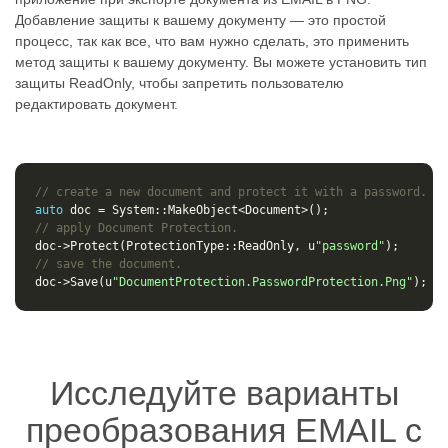
Добавление защиты к вашему документу — это простой
процесс, так как все, что вам нужно сделать, это применить
метод защиты к вашему документу. Вы можете установить тип
защиты ReadOnly, чтобы запретить пользователю
редактировать документ.
// create a new document and protect it with a password.
auto
doc
=
System
::
MakeObject
<
Document
>
();
// apply Document Protection.
doc
->
Protect
(
ProtectionType
::
ReadOnly
,
u
"password"
);
// save the document.
doc
->
Save
(
u
"DocumentProtection.PasswordProtection.Png"
);
Исследуйте варианты
преобразования EMAIL с