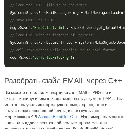
// load the EMAIL file to be converted
System
::
SharedPtr
<
MailMessage
>
msg
=
MailMessage
::
Load
(
u
"so
// save EMAIL as a HTML 
msg
->
Save
(
u
"HtmlOutput.html"
,
SaveOptions
::
get_DefaultHtml
(
// load HTML with an instance of Document
System
::
SharedPtr
<
Document
>
doc
=
System
::
MakeObject
<
Docume
// call save method while passing Png as save format
doc
->
Save
(
u
"convertedFile.Png"
);
Разобрать файл EMAIL через C++
Вы можете не только конвертировать EMAIL в PNG, но и
читать, манипулировать и анализировать документ EMAIL. Вы
можете получить информацию о теме, адресе, теле и
получателях электронной почты, используя класс
MapiMessage API
Aspose.Email for C++
. Например, вы можете
проверить адрес электронной почты отправителя для
конверсии, используя свойство get_SenderEmailAddress().