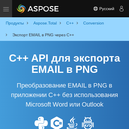
Русский
Toggle navigation
Продукты
Aspose.Total
C++
Conversion
Экспорт EMAIL в PNG через C++
C++ API для экспорта
EMAIL в PNG
Преобразование EMAIL в PNG в
приложении C++ без использования
Microsoft Word или Outlook