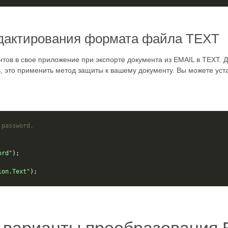
едактирования формата файла TEXT
тов в свое приложение при экспорте документа из EMAIL в TEXT. 
ть, это применить метод защиты к вашему документу. Вы можете уст
 password.
ord"
);
ion.Text"
);