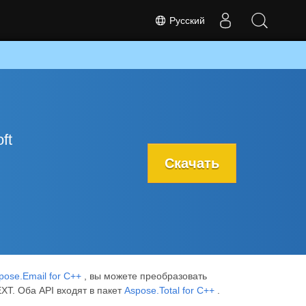
Русский
ft
Скачать
pose.Email for C++
, вы можете преобразовать
XT. Оба API входят в пакет
Aspose.Total for C++
.