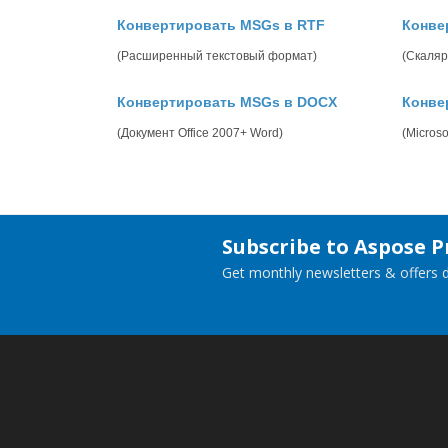
Конвертировать MSGs в RTF
Конве
(Расширенный текстовый формат)
(Скаляр
Конвертировать MSGs в DOCX
Конве
(Документ Office 2007+ Word)
(Micros
Subscribe to Aspose 
Get monthly newsletters & offers di