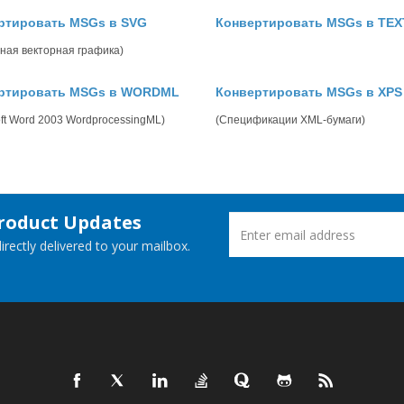
ртировать MSGs в SVG
Конвертировать MSGs в TEX
ная векторная графика)
ртировать MSGs в WORDML
Конвертировать MSGs в XPS
oft Word 2003 WordprocessingML)
(Спецификации XML-бумаги)
Product Updates
rectly delivered to your mailbox.