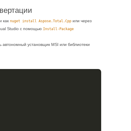
нвертации
и как
или через
nuget install Aspose.Total.Cpp
sual Studio с помощью
Install-Package
ть автономный установщик MSI или библиотеки