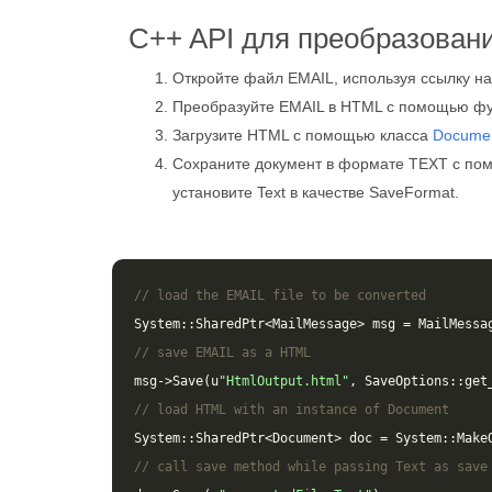
C++ API для преобразован
Откройте файл EMAIL, используя ссылку н
Преобразуйте EMAIL в HTML с помощью ф
Загрузите HTML с помощью класса
Docume
Сохраните документ в формате TEXT с п
установите Text в качестве SaveFormat.
// load the EMAIL file to be converted
System
::
SharedPtr
<
MailMessage
>
msg
=
MailMessa
// save EMAIL as a HTML 
msg
->
Save
(
u
"HtmlOutput.html"
,
SaveOptions
::
get
// load HTML with an instance of Document
System
::
SharedPtr
<
Document
>
doc
=
System
::
Make
// call save method while passing Text as save