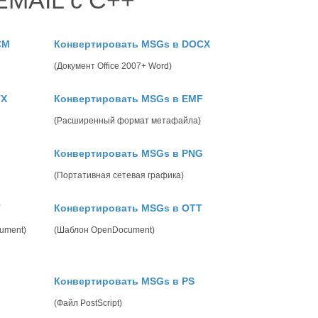
EMAIL с C++
CM
Конвертировать MSGs в DOCX
(Документ Office 2007+ Word)
TX
Конвертировать MSGs в EMF
(Расширенный формат метафайла)
Конвертировать MSGs в PNG
(Портативная сетевая графика)
T
Конвертировать MSGs в OTT
ument)
(Шаблон OpenDocument)
G
Конвертировать MSGs в PS
(Файл PostScript)