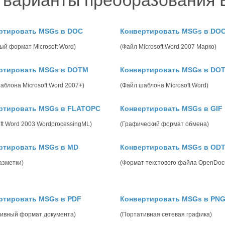
 варианты преобразования 
ртировать MSGs в DOC
Конвертировать MSGs в DO
ый формат Microsoft Word)
(Файл Microsoft Word 2007 Марко)
ртировать MSGs в DOTM
Конвертировать MSGs в DO
аблона Microsoft Word 2007+)
(Файл шаблона Microsoft Word)
ртировать MSGs в FLATOPC
Конвертировать MSGs в GIF
oft Word 2003 WordprocessingML)
(Графический формат обмена)
ртировать MSGs в MD
Конвертировать MSGs в OD
азметки)
(Формат текстового файла OpenDoc
ртировать MSGs в PDF
Конвертировать MSGs в PN
ивный формат документа)
(Портативная сетевая графика)