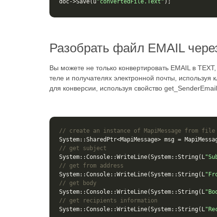
doc
->
Save
(
u
"convertedFile.Text"
);
Разобрать файл EMAIL чере
Вы можете не только конвертировать EMAIL в TEXT,
теле и получателях электронной почты, используя 
для конверсии, используя свойство get_SenderEmail
// create an instance of MapiMessage from file
System
::
SharedPtr
<
MapiMessage
>
msg
=
MapiMessa
// get subject
System
::
Console
::
WriteLine
(
System
::
String
(
L
"Su
// get from address
System
::
Console
::
WriteLine
(
System
::
String
(
L
"Fr
// get body
System
::
Console
::
WriteLine
(
System
::
String
(
L
"Bo
// get recipients information
System
::
Console
::
WriteLine
(
System
::
String
(
L
"Re