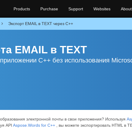
Products
Purchase
Support
Websites
About
Экспорт EMAIL в TEXT через C++
рта EMAIL в TEXT
приложении C++ без использования Microso
еобразования электронной почты в свои приложения? Используя
As
уя API
Aspose.Words for C++
, вы можете экспортировать HTML в TE