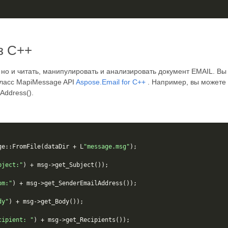
з C++
 но и читать, манипулировать и анализировать документ EMAIL. В
класс MapiMessage API
Aspose.Email for C++
. Например, вы можете 
Address().
ge
::
FromFile
(
dataDir
+
L
"message.msg"
);
bject:"
)
+
msg
->
get_Subject
());
om:"
)
+
msg
->
get_SenderEmailAddress
());
dy"
)
+
msg
->
get_Body
());
cipient: "
)
+
msg
->
get_Recipients
());