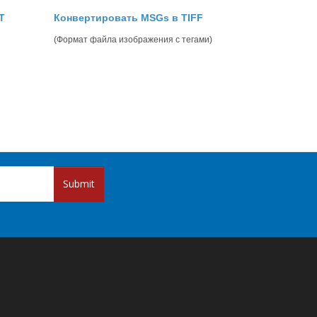
T
Конвертировать MSGs в TIFF
(Формат файла изображения с тегами)
Submit