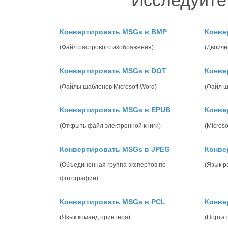
Исследуйте
Конвертировать MSGs в BMP
Конве
(Файл растрового изображения)
(Двоичн
Конвертировать MSGs в DOT
Конве
(Файлы шаблонов Microsoft Word)
(Файл ш
Конвертировать MSGs в EPUB
Конве
(Открыть файл электронной книги)
(Micros
Конвертировать MSGs в JPEG
Конве
(Объединенная группа экспертов по
(Язык р
фотографии)
Конвертировать MSGs в PCL
Конве
(Язык команд принтера)
(Портат