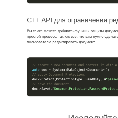
C++ API для ограничения р
Вы также можете добавить функции защиты докумен
простой процесс, так как все, что вам нужно сдела
пользователю редактировать документ.
// create a new document and protect it with a
auto
doc
=
System
::
MakeObject
<
Document
>
();
// apply Document Protection.
doc
->
Protect
(
ProtectionType
::
ReadOnly
,
u
"passw
// save the document.
doc
->
Save
(
u
"DocumentProtection.PasswordProtect