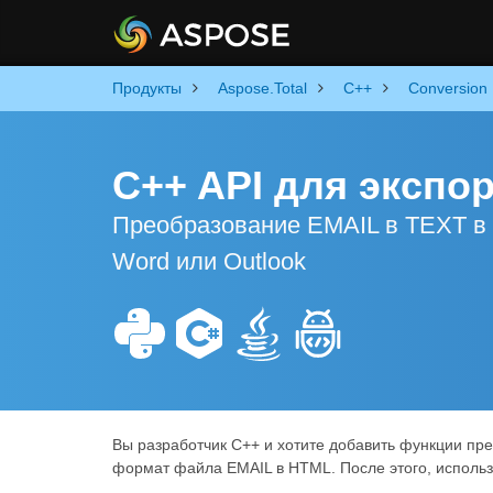
Продукты
Aspose.Total
C++
Conversion
C++ API для экспо
Преобразование EMAIL в TEXT в 
Word или Outlook
Вы разработчик C++ и хотите добавить функции пр
формат файла EMAIL в HTML. После этого, использ