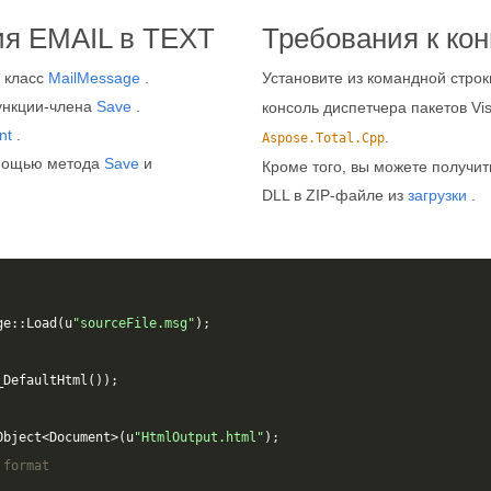
ия EMAIL в TEXT
Требования к ко
а класс
MailMessage
.
Установите из командной строк
ункции-члена
Save
.
консоль диспетчера пакетов Vi
nt
.
.
Aspose.Total.Cpp
омощью метода
Save
и
Кроме того, вы можете получи
DLL в ZIP-файле из
загрузки
.
ge
::
Load
(
u
"sourceFile.msg"
);
_DefaultHtml
());
Object
<
Document
>
(
u
"HtmlOutput.html"
);
 format