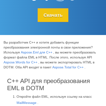
Скачать
Вы разработчик C++ и хотите добавить функции
преобразования электронной почты в свои приложения?
Используя
Aspose.Eml для C++
, вы можете преобразовать
формат файла EML в HTML. После этого, используя API
Aspose.Words for C++
, вы можете экспортировать HTML в
DOTM. Оба API входят в пакет
Aspose.Total for C++
.
C++ API для преобразования
EML в DOTM
Откройте файл EML, используя ссылку на класс
MailMessage
.