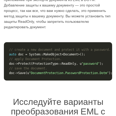
Добавление защиты к вашему документу — это простой
процесс, так как все, что вам нужно сделать, это применить
метод защиты к вашему документу. Вы можете установить тип
защиты ReadOnly, чтобы запретить пользователю
редактировать документ.
// create a new document and protect it with a password.
auto
doc
=
System
::
MakeObject
<
Document
>
();
// apply Document Protection.
doc
->
Protect
(
ProtectionType
::
ReadOnly
,
u
"password"
);
// save the document.
doc
->
Save
(
u
"DocumentProtection.PasswordProtection.Dotm"
);
Исследуйте варианты
преобразования EML с