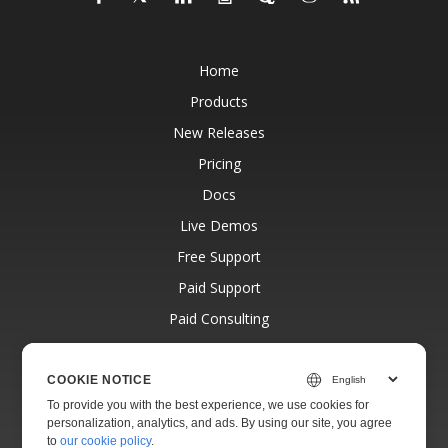
Home
Products
New Releases
Pricing
Docs
Live Demos
Free Support
Paid Support
Paid Consulting
Blog
Websites
COOKIE NOTICE
To provide you with the best experience, we use cookies for
About
personalization, analytics, and ads. By using our site, you agree
to
our cookie policy
.