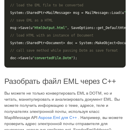
// load the EML file to be converted
System
::
SharedPtr
<
MailMessage
>
msg
=
MailMessage
::
Load
(
u
"so
// save EML as a HTML 
msg
->
Save
(
u
"HtmlOutput.html"
,
SaveOptions
::
get_DefaultHtml
(
// load HTML with an instance of Document
System
::
SharedPtr
<
Document
>
doc
=
System
::
MakeObject
<
Docume
// call save method while passing Dotm as save format
doc
->
Save
(
u
"convertedFile.Dotm"
);
Разобрать файл EML через C++
Вы можете не только конвертировать EML в DOTM, но и
читать, манипулировать и анализировать документ EML. Вы
можете получить информацию о теме, адресе, теле и
получателях электронной почты, используя класс
MapiMessage API
Aspose.Eml для C++
. Например, вы можете
проверить адрес электронной почты отправителя для
конверсии, используя свойство get_SenderEmlAddress().