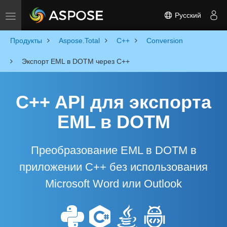
Русский
Toggle navigation
Продукты
Aspose.Total
C++
Conversion
Экспорт EML в DOTM через C++
C++ API для экспорта
EML в DOTM
Преобразование EML в DOTM в
приложении C++ без использования
Microsoft Word или Outlook