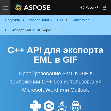
Русский
Toggle navigation
Продукты
Aspose.Total
C++
Conversion
Экспорт EML в GIF через C++
C++ API для экспорта
EML в GIF
Преобразование EML в GIF в
приложении C++ без использования
Microsoft Word или Outlook