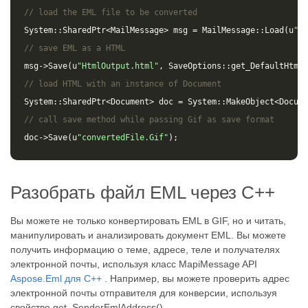
// load the EML file to be converted
System
::
SharedPtr
<
MailMessage
>
msg
=
MailMessage
::
Load
(
u
"so
// save EML as a HTML 
msg
->
Save
(
u
"HtmlOutput.html"
,
SaveOptions
::
get_DefaultHtml
(
// load HTML with an instance of Document
System
::
SharedPtr
<
Document
>
doc
=
System
::
MakeObject
<
Docume
// call save method while passing Gif as save format
doc
->
Save
(
u
"convertedFile.Gif"
);
Разобрать файл EML через C++
Вы можете не только конвертировать EML в GIF, но и читать,
манипулировать и анализировать документ EML. Вы можете
получить информацию о теме, адресе, теле и получателях
электронной почты, используя класс MapiMessage API
Aspose.Eml для C++
. Например, вы можете проверить адрес
электронной почты отправителя для конверсии, используя
свойство get_SenderEmlAddress().