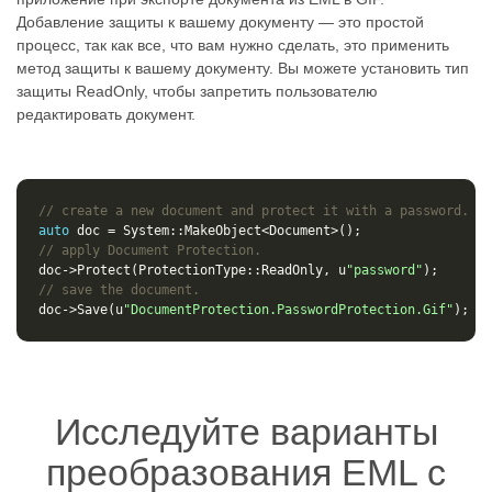
Добавление защиты к вашему документу — это простой
процесс, так как все, что вам нужно сделать, это применить
метод защиты к вашему документу. Вы можете установить тип
защиты ReadOnly, чтобы запретить пользователю
редактировать документ.
// create a new document and protect it with a password.
auto
doc
=
System
::
MakeObject
<
Document
>
();
// apply Document Protection.
doc
->
Protect
(
ProtectionType
::
ReadOnly
,
u
"password"
);
// save the document.
doc
->
Save
(
u
"DocumentProtection.PasswordProtection.Gif"
);
Исследуйте варианты
преобразования EML с