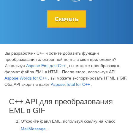
Скачать
Вы разработчик C++ и хотите добавить функции
преобразования электронной почты в свои приложения?
Используя
Aspose.Eml для C++
, вы можете преобразовать
формат файла EML в HTML. После этого, используя API
Aspose.Words for C++
, вы можете экспортировать HTML в GIF.
Оба API входят в пакет
Aspose.Total for C++
.
C++ API для преобразования
EML в GIF
Откройте файл EML, используя ссылку на класс
MailMessage
.