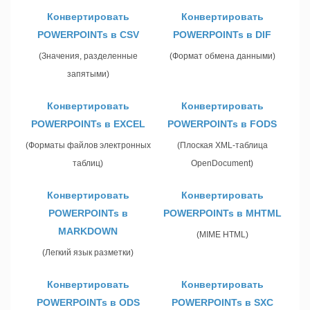
Конвертировать
Конвертировать
POWERPOINTs в CSV
POWERPOINTs в DIF
(Значения, разделенные
(Формат обмена данными)
запятыми)
Конвертировать
Конвертировать
POWERPOINTs в EXCEL
POWERPOINTs в FODS
(Форматы файлов электронных
(Плоская XML-таблица
таблиц)
OpenDocument)
Конвертировать
Конвертировать
POWERPOINTs в
POWERPOINTs в MHTML
MARKDOWN
(MIME HTML)
(Легкий язык разметки)
Конвертировать
Конвертировать
POWERPOINTs в ODS
POWERPOINTs в SXC