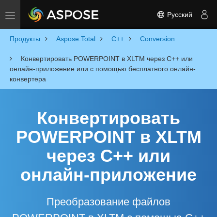
Русский
Toggle navigation
Продукты
Aspose.Total
C++
Conversion
Конвертировать POWERPOINT в XLTM через C++ или
онлайн-приложение или с помощью бесплатного онлайн-
конвертера
Конвертировать
POWERPOINT в XLTM
через C++ или
онлайн-приложение
Преобразование файлов