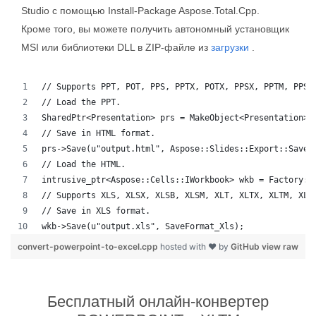
Studio с помощью Install-Package Aspose.Total.Cpp.
Кроме того, вы можете получить автономный установщик
MSI или библиотеки DLL в ZIP-файле из
загрузки
.
// Supports PPT, POT, PPS, PPTX, POTX, PPSX, PPTM, PPSM
// Load the PPT.
SharedPtr<Presentation> prs = MakeObject<Presentation>(
// Save in HTML format.
prs->Save(u"output.html", Aspose::Slides::Export::SaveF
// Load the HTML.
intrusive_ptr<Aspose::Cells::IWorkbook> wkb = Factory::
// Supports XLS, XLSX, XLSB, XLSM, XLT, XLTX, XLTM, XLA
// Save in XLS format.
wkb->Save(u"output.xls", SaveFormat_Xls);
convert-powerpoint-to-excel.cpp
hosted with ❤ by
GitHub
view raw
Бесплатный онлайн-конвертер