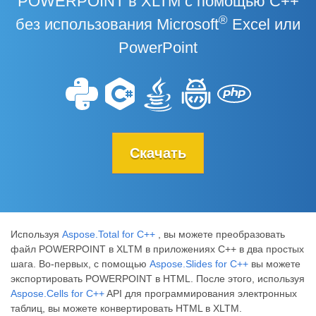
POWERPOINT в XLTM с помощью C++
®
без использования Microsoft
Excel или
PowerPoint
Скачать
Используя
Aspose.Total for C++
, вы можете преобразовать
файл POWERPOINT в XLTM в приложениях C++ в два простых
шага. Во-первых, с помощью
Aspose.Slides for C++
вы можете
экспортировать POWERPOINT в HTML. После этого, используя
Aspose.Cells for C++
API для программирования электронных
таблиц, вы можете конвертировать HTML в XLTM.