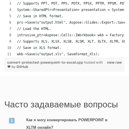
// Supports PPT, POT, PPS, POTX, PPSX, PPTM, PPSM, POTM
System::SharedPtr<Presentation> presentation = System::
// Save in HTML format.
prs->Save(u"output.html", Aspose::Slides::Export::SaveF
// Load the HTML.
intrusive_ptr<Aspose::Cells::IWorkbook> wkb = Factory::
// Supports XLS, XLSX, XLSB, XLSM, XLT, XLTX, XLTM, XLA
// Save in XLS format.
wkb->Save(u"output.xls", SaveFormat_Xls);
convert-protected-powerpoint-to-excel.cpp
hosted with
view raw
❤ by
GitHub
Часто задаваемые вопросы
Как я могу конвертировать POWERPOINT в
XLTM онлайн?