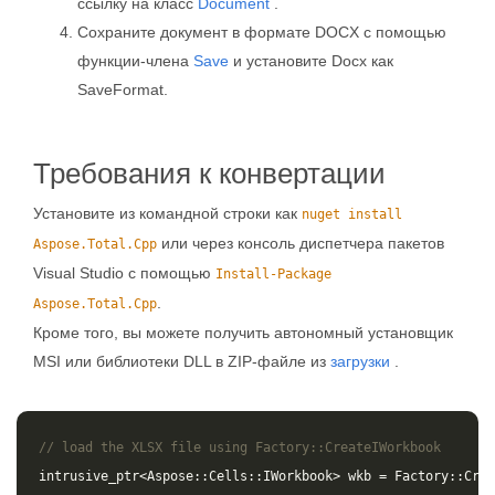
ссылку на класс
Document
.
Сохраните документ в формате DOCX с помощью
функции-члена
Save
и установите Docx как
SaveFormat.
Требования к конвертации
Установите из командной строки как
nuget install
или через консоль диспетчера пакетов
Aspose.Total.Cpp
Visual Studio с помощью
Install-Package
.
Aspose.Total.Cpp
Кроме того, вы можете получить автономный установщик
MSI или библиотеки DLL в ZIP-файле из
загрузки
.
// load the XLSX file using Factory::CreateIWorkbook
intrusive_ptr
<
Aspose
::
Cells
::
IWorkbook
>
wkb
=
Factory
::
Crea