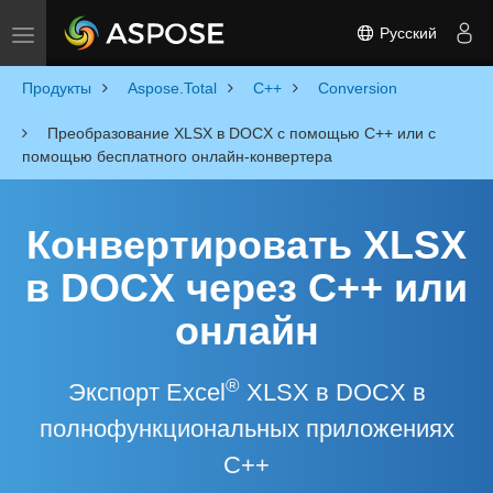
Русский
Toggle navigation
Продукты
Aspose.Total
C++
Conversion
Преобразование XLSX в DOCX с помощью C++ или с
помощью бесплатного онлайн-конвертера
Конвертировать XLSX
в DOCX через C++ или
онлайн
®
Экспорт Excel
XLSX в DOCX в
полнофункциональных приложениях
C++