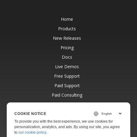
Home
Products
New Releases
Pricing
Docs
Live Demos
Free Support
Paid Support
Paid Consulting
Blog
Websites
COOKIE NOTICE
To provide you with the best experience, we use cookies for
About
personalization, analytics, and ads. By using our site, you agree
to
our cookie policy
.