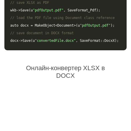
// save XLSX as PDF
wkb
->
Save
(
u
"pdfOutput.pdf"
,
SaveFormat_Pdf
);
// load the PDF file using Document class reference
auto
docx
=
MakeObject
<
Document
>(
u
"pdfOutput.pdf"
);
// save document in DOCX format
docx
->
Save
(
u
"convertedFile.docx"
,
SaveFormat
::
DocxX
);
Онлайн-конвертер XLSX в
DOCX