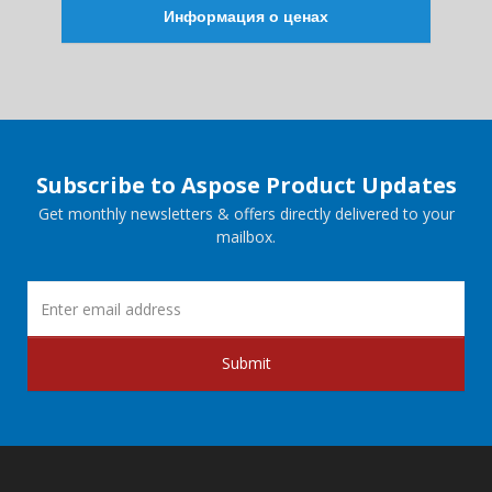
Информация о ценах
Subscribe to Aspose Product Updates
Get monthly newsletters & offers directly delivered to your
mailbox.
Submit