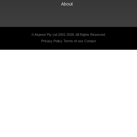
About
© Aspose Pty Ltd 2001-2026.
All Rights Reserved.
Privacy Policy
Terms of use
Contact