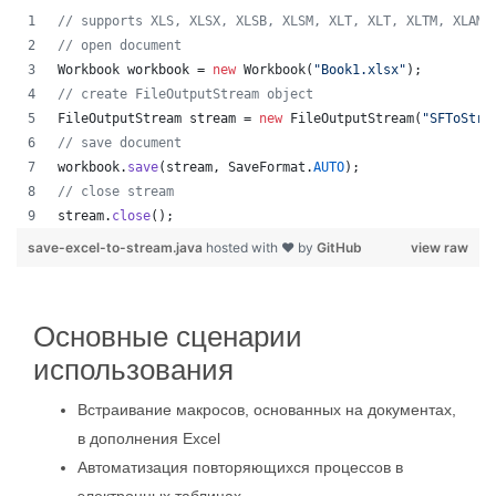
// supports XLS, XLSX, XLSB, XLSM, XLT, XLT, XLTM, XLAM,
// open document
Workbook
workbook
 = 
new
Workbook
(
"Book1.xlsx"
);
// create FileOutputStream object
FileOutputStream
stream
 = 
new
FileOutputStream
(
"SFToStre
// save document
workbook
.
save
(
stream
, 
SaveFormat
.
AUTO
);   
// close stream
stream
.
close
();
save-excel-to-stream.java
hosted with ❤ by
GitHub
view raw
Основные сценарии
использования
Встраивание макросов, основанных на документах,
в дополнения Excel
Автоматизация повторяющихся процессов в