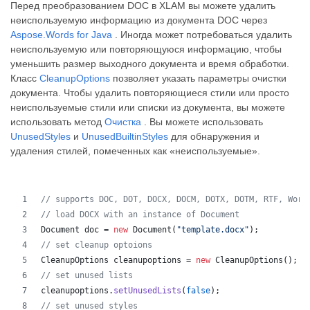
Перед преобразованием DOC в XLAM вы можете удалить
неиспользуемую информацию из документа DOC через
Aspose.Words for Java
. Иногда может потребоваться удалить
неиспользуемую или повторяющуюся информацию, чтобы
уменьшить размер выходного документа и время обработки.
Класс
CleanupOptions
позволяет указать параметры очистки
документа. Чтобы удалить повторяющиеся стили или просто
неиспользуемые стили или списки из документа, вы можете
использовать метод
Очистка
. Вы можете использовать
UnusedStyles
и
UnusedBuiltinStyles
для обнаружения и
удаления стилей, помеченных как «неиспользуемые».
// supports DOC, DOT, DOCX, DOCM, DOTX, DOTM, RTF, Word
// load DOCX with an instance of Document
Document
doc
 = 
new
Document
(
"template.docx"
);
// set cleanup optoions
CleanupOptions
cleanupoptions
 = 
new
CleanupOptions
();
// set unused lists
cleanupoptions
.
setUnusedLists
(
false
);
// set unused styles