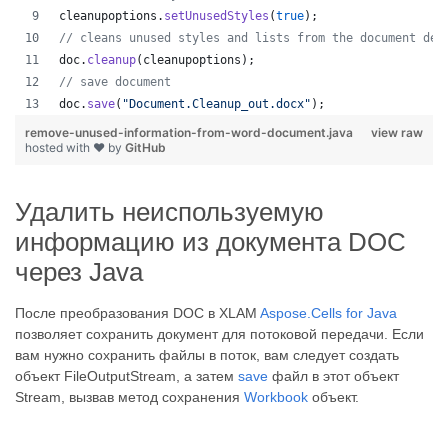
cleanupoptions
.
setUnusedStyles
(
true
);
// cleans unused styles and lists from the document dep
doc
.
cleanup
(
cleanupoptions
);
// save document
doc
.
save
(
"Document.Cleanup_out.docx"
);
remove-unused-information-from-word-document.java
view raw
hosted with ❤ by
GitHub
Удалить неиспользуемую
информацию из документа DOC
через Java
После преобразования DOC в XLAM
Aspose.Cells for Java
позволяет сохранить документ для потоковой передачи. Если
вам нужно сохранить файлы в поток, вам следует создать
объект FileOutputStream, а затем
save
файл в этот объект
Stream, вызвав метод сохранения
Workbook
объект.