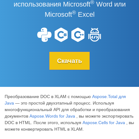
®
использования Microsoft
Word или
®
Microsoft
Excel
Скачать
Преобразование DOC в XLAM с помощью
Aspose.Total для
Java
— это простой двухэтапный процесс. Используя
многофункциональный API для обработки и преобразования
документов
Aspose.Words for Java
, вы можете экспортировать
DOC в HTML. После этого, используя
Aspose.Cells for Java
, вы
можете конвертировать HTML в XLAM.