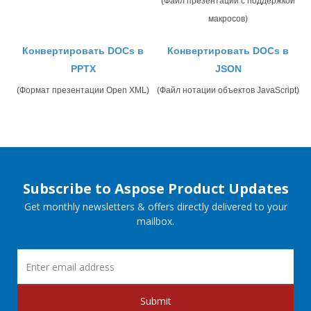
(Файл презентации с поддержкой
макросов)
Конвертировать DOCs в
Конвертировать DOCs в
PPTX
JSON
(Формат презентации Open XML)
(Файл нотации объектов JavaScript)
Subscribe to Aspose Product Updates
Get monthly newsletters & offers directly delivered to your
mailbox.
Submit