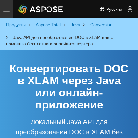
Русский
Toggle navigation
Продукты
Aspose.Total
Java
Conversion
Java API для преобразования DOC в XLAM или с
помощью бесплатного онлайн-конвертера
Конвертировать DOC
в XLAM через Java
или онлайн-
приложение
Локальный Java API для
преобразования DOC в XLAM без