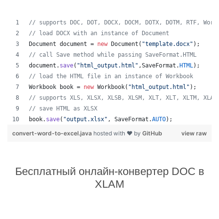
// supports DOC, DOT, DOCX, DOCM, DOTX, DOTM, RTF, Word
// load DOCX with an instance of Document
Document
document
 = 
new
Document
(
"template.docx"
);
// call Save method while passing SaveFormat.HTML
document
.
save
(
"html_output.html"
,
SaveFormat
.
HTML
);
// load the HTML file in an instance of Workbook
Workbook
book
 = 
new
Workbook
(
"html_output.html"
);
// supports XLS, XLSX, XLSB, XLSM, XLT, XLT, XLTM, XLAM
// save HTML as XLSX
book
.
save
(
"output.xlsx"
, 
SaveFormat
.
AUTO
);   
convert-word-to-excel.java
hosted with ❤ by
GitHub
view raw
Бесплатный онлайн-конвертер DOC в
XLAM