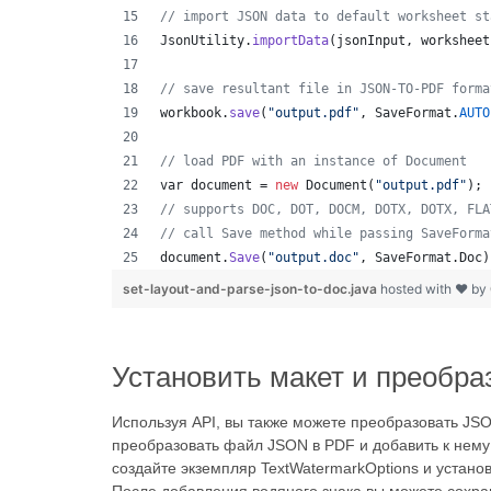
// import JSON data to default worksheet st
JsonUtility
.
importData
(
jsonInput
, 
worksheet
// save resultant file in JSON-TO-PDF forma
workbook
.
save
(
"output.pdf"
, 
SaveFormat
.
AUTO
// load PDF with an instance of Document
var
document
 = 
new
Document
(
"output.pdf"
);
// supports DOC, DOT, DOCM, DOTX, DOTX, FLA
// call Save method while passing SaveForma
document
.
Save
(
"output.doc"
, 
SaveFormat
.
Doc
)
set-layout-and-parse-json-to-doc.java
hosted with ❤ by
Установить макет и преобр
Используя API, вы также можете преобразовать JS
преобразовать файл JSON в PDF и добавить к нему
создайте экземпляр TextWatermarkOptions и установи