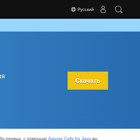
Русский
ия
Скачать
. Во-первых, с помощью
Aspose.Cells for Java
вы