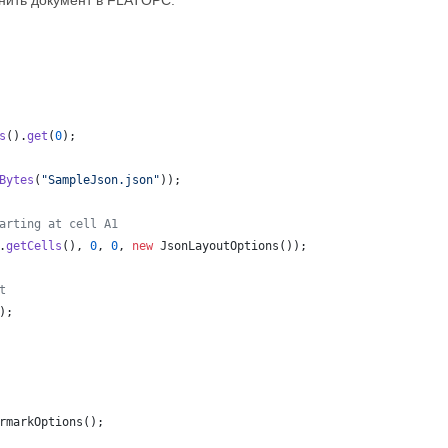
нить документ в FLATOPC.
s
(
)
.
get
(
0
)
;
Bytes
(
"SampleJson.json"
)
)
;
arting at cell A1
.
getCells
(
)
,
0
,
0
,
new
JsonLayoutOptions
(
)
)
;
t
)
;
rmarkOptions
(
)
;