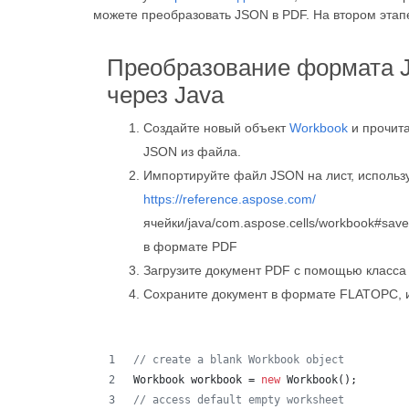
можете преобразовать JSON в PDF. На втором этап
Преобразование формата
через Java
Создайте новый объект
Workbook
и прочит
JSON из файла.
Импортируйте файл JSON на лист, использ
https://reference.aspose.com/
ячейки/java/com.aspose.cells/workbook#save
в формате PDF
Загрузите документ PDF с помощью класс
Сохраните документ в формате FLATOPC, 
// create a blank Workbook object
Workbook
workbook
 = 
new
Workbook
();
// access default empty worksheet