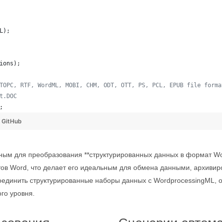
L
)
;
ions
)
;
TOPC, RTF, WordML, MOBI, CHM, ODT, OTT, PS, PCL, EPUB file forma
t.DOC
;
y
GitHub
ным для преобразования **структурированных данных в формат W
ов Word, что делает его идеальным для обмена данными, архивир
оединить структурированные наборы данных с WordprocessingML, 
го уровня.