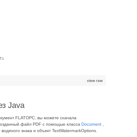
ts
view raw
з Java
документ FLATOPC, вы можете сначала
о созданный файл PDF с помощью класса
Document
,
т водяного знака и объект TextWatermarkOptions.