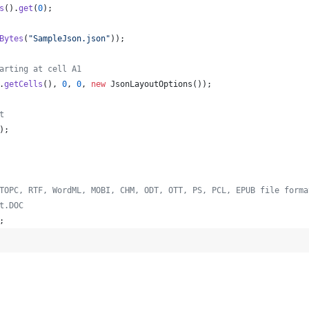
s
().
get
(
0
);
Bytes
(
"SampleJson.json"
));
arting at cell A1
.
getCells
(), 
0
, 
0
, 
new
JsonLayoutOptions
());
t
);   
TOPC, RTF, WordML, MOBI, CHM, ODT, OTT, PS, PCL, EPUB file forma
t.DOC
; 