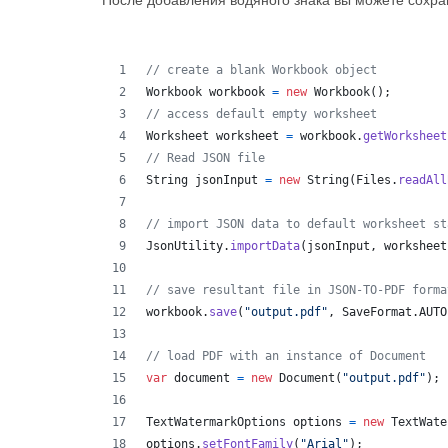
После добавления водяного знака вы можете сохра
// create a blank Workbook object
Workbook
workbook
=
new
Workbook
(
)
;
// access default empty worksheet
Worksheet
worksheet
=
workbook
.
getWorksheet
// Read JSON file
String
jsonInput
=
new
String
(
Files
.
readAll
// import JSON data to default worksheet st
JsonUtility
.
importData
(
jsonInput
,
worksheet
// save resultant file in JSON-TO-PDF forma
workbook
.
save
(
"output.pdf"
,
SaveFormat
.
AUTO
// load PDF with an instance of Document
var
document
=
new
Document
(
"output.pdf"
)
;
TextWatermarkOptions
options
=
new
TextWate
options
.
setFontFamily
(
"Arial"
)
;