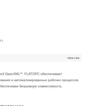
ts
view raw
ord OpenXML**. FLATOPC обеспечивает
ования и автоматизированных рабочих процессов.
обеспечивая безшовную совместимость,