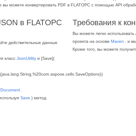
е вы можете конвертировать PDF в FLATOPC с помощью API обраб
 JSON в FLATOPC
Требования к ко
Вы можете легко использовать 
проекта на основе
Maven
. и в
айте действительные данные
Кроме того, вы можете получи
уя класс
JsonUtility
и [Save](
(java.lang.String,%20com.aspose.cells.SaveOptions))
а
Document
.
используя
Save
) метод