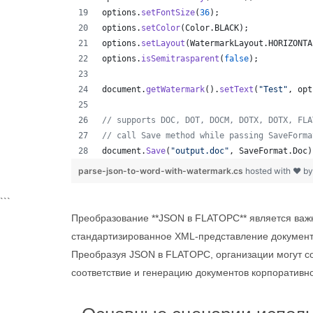
options
.
setFontSize
(
36
)
;
options
.
setColor
(
Color
.
BLACK
)
;
options
.
setLayout
(
WatermarkLayout
.
HORIZONTA
options
.
isSemitrasparent
(
false
)
;
document
.
getWatermark
(
)
.
setText
(
"Test"
,
opt
// supports DOC, DOT, DOCM, DOTX, DOTX, FLA
// call Save method while passing SaveForma
document
.
Save
(
"output.doc"
,
SaveFormat
.
Doc
)
parse-json-to-word-with-watermark.cs
hosted with ❤ b
```
Преобразование **JSON в FLATOPC** является важ
стандартизированное XML-представление документ
Преобразуя JSON в FLATOPC, организации могут с
соответствие и генерацию документов корпоративно