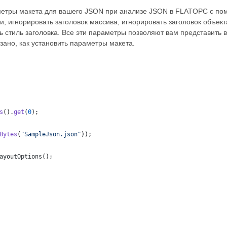
раметры макета для вашего JSON при анализе JSON в FLATOPC с 
и, игнорировать заголовок массива, игнорировать заголовок объекта
ь стиль заголовка. Все эти параметры позволяют вам представить 
ано, как установить параметры макета.
s
().
get
(
0
);
Bytes
(
"SampleJson.json"
));
ayoutOptions
();