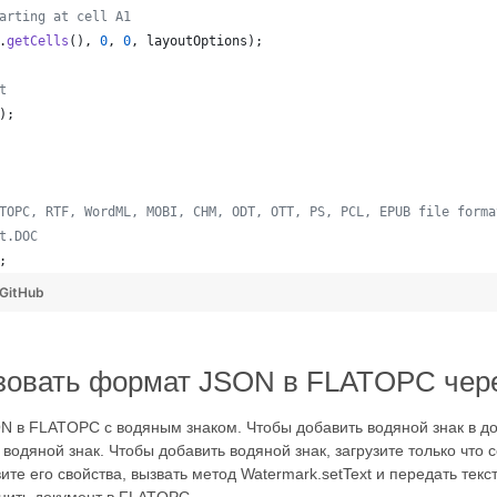
arting at cell A1
.
getCells
(), 
0
, 
0
, 
layoutOptions
);
t
);   
TOPC, RTF, WordML, MOBI, CHM, ODT, OTT, PS, PCL, EPUB file forma
t.DOC
; 
GitHub
азовать формат JSON в FLATOPC чере
ON в FLATOPC с водяным знаком. Чтобы добавить водяной знак в 
 водяной знак. Чтобы добавить водяной знак, загрузите только чт
те его свойства, вызвать метод Watermark.setText и передать текс