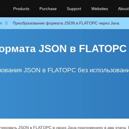
Products
Purchase
Support
Websites
About
on
Преобразование формата JSON в FLATOPC через Java
ормата JSON в FLATOPC
азования JSON в FLATOPC без использован
ртировать JSON в FLATOPC в своих Java-приложениях в два этапа