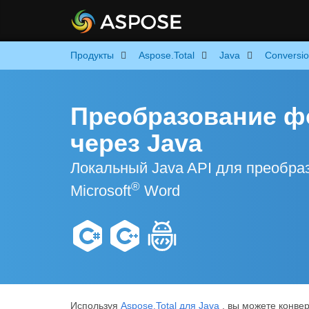
Продукты
Aspose.Total
Java
Conversi
Преобразование ф
через Java
Локальный Java API для преобр
®
Microsoft
Word
Используя
Aspose.Total для Java
, вы можете конве