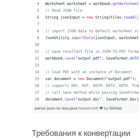
Worksheet
worksheet
 = 
workbook
.
getWorksheet
// Read JSON file
String
jsonInput
 = 
new
String
(
Files
.
readAll
// import JSON data to default worksheet st
JsonUtility
.
importData
(
jsonInput
, 
worksheet
// save resultant file in JSON-TO-PDF forma
workbook
.
save
(
"output.pdf"
, 
SaveFormat
.
AUTO
// load PDF with an instance of Document
var
document
 = 
new
Document
(
"output.pdf"
);
// supports DOC, DOT, DOCM, DOTX, DOTX, FLA
// call Save method while passing SaveForma
document
.
Save
(
"output.doc"
, 
SaveFormat
.
Doc
)
parse-json-to-doc.java
hosted with ❤ by
GitHub
Требования к конвертации