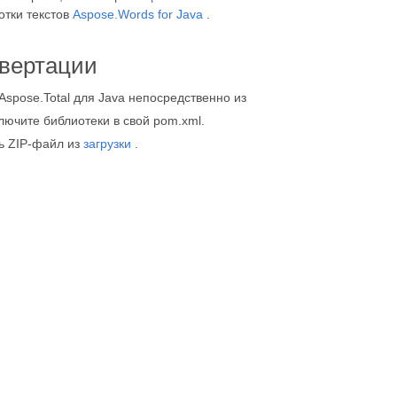
отки текстов
Aspose.Words for Java
.
нвертации
Aspose.Total для Java непосредственно из
ключите библиотеки в свой pom.xml.
ть ZIP-файл из
загрузки
.