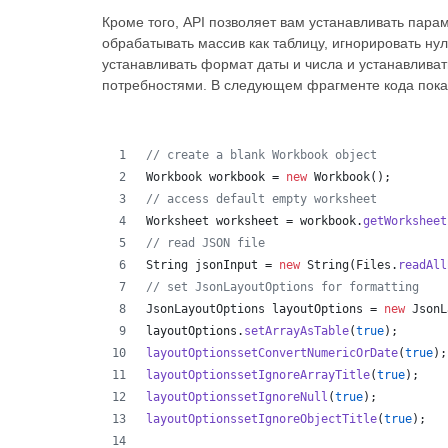
Кроме того, API позволяет вам устанавливать па
обрабатывать массив как таблицу, игнорировать нул
устанавливать формат даты и числа и устанавливат
потребностями. В следующем фрагменте кода показ
// create a blank Workbook object
Workbook
workbook
 = 
new
Workbook
();
// access default empty worksheet
Worksheet
worksheet
 = 
workbook
.
getWorksheet
// read JSON file
String
jsonInput
 = 
new
String
(
Files
.
readAll
// set JsonLayoutOptions for formatting
JsonLayoutOptions
layoutOptions
 = 
new
JsonL
layoutOptions
.
setArrayAsTable
(
true
);
layoutOptionssetConvertNumericOrDate
(
true
);
layoutOptionssetIgnoreArrayTitle
(
true
);
layoutOptionssetIgnoreNull
(
true
);
layoutOptionssetIgnoreObjectTitle
(
true
);