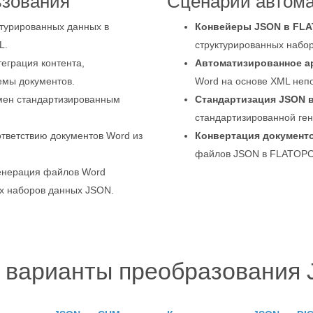
ьзования
Сценарии автом
турированных данных в
Конвейеры JSON в FL
L.
структурированных набо
еграция контента,
Автоматизированное а
емы документов.
Word на основе XML неп
ен стандартизированным
Стандартизация JSON в
стандартизированной ген
ответствию документов Word из
Конвертация документ
файлов JSON в FLATOPC 
енерация файлов Word
х наборов данных JSON.
 варианты преобразования 