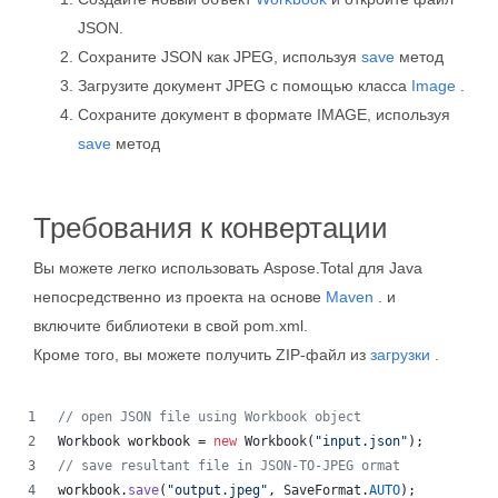
JSON.
Сохраните JSON как JPEG, используя
save
метод
Загрузите документ JPEG с помощью класса
Image
.
Сохраните документ в формате IMAGE, используя
save
метод
Требования к конвертации
Вы можете легко использовать Aspose.Total для Java
непосредственно из проекта на основе
Maven
. и
включите библиотеки в свой pom.xml.
Кроме того, вы можете получить ZIP-файл из
загрузки
.
// open JSON file using Workbook object
Workbook
workbook
 = 
new
Workbook
(
"input.json"
);
// save resultant file in JSON-TO-JPEG ormat
workbook
.
save
(
"output.jpeg"
, 
SaveFormat
.
AUTO
);