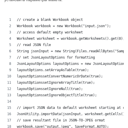
// create a blank Workbook object
Workbook workbook = new Workbook("input.json");
// access default empty worksheet
Worksheet worksheet = workbook.getWorksheets().get(0);
// read JSON file
String jsonInput = new String(Files.readAllBytes("Sampl
// set JsonLayoutOptions for formatting
JsonLayoutOptions layoutOptions = new JsonLayoutOptions
layoutOptions.setArrayAsTable(true);
layoutOptionssetConvertNumericOrDate(true);
layoutOptionssetIgnoreArrayTitle(true);
layoutOptionssetIgnoreNull(true);
layoutOptionssetIgnoreObjectTitle(true);
// import JSON data to default worksheet starting at ce
JsonUtility.importData(jsonInput, worksheet.getCells(),
// save resultant file in JSON-TO-JPEG ormat
workbook.save("output.jpeg", SaveFormat.AUTO);