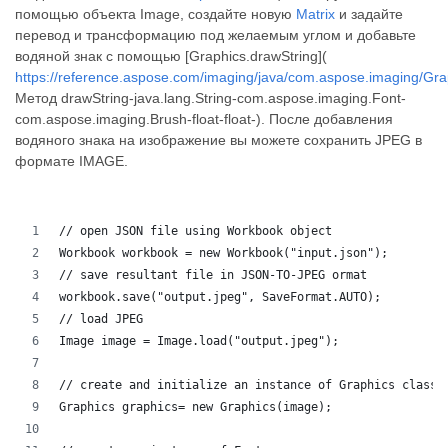
помощью объекта Image, создайте новую
Matrix
и задайте
перевод и трансформацию под желаемым углом и добавьте
водяной знак с помощью [Graphics.drawString](
https://reference.aspose.com/imaging/java/com.aspose.imaging/Gra
Метод drawString-java.lang.String-com.aspose.imaging.Font-
com.aspose.imaging.Brush-float-float-). После добавления
водяного знака на изображение вы можете сохранить JPEG в
формате IMAGE.
// open JSON file using Workbook object
Workbook workbook = new Workbook("input.json");
// save resultant file in JSON-TO-JPEG ormat
workbook.save("output.jpeg", SaveFormat.AUTO);
// load JPEG
Image image = Image.load("output.jpeg");
// create and initialize an instance of Graphics class
Graphics graphics= new Graphics(image);