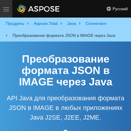
Русский
Toggle navigation
Продукты
Aspose.Total
Java
Conversion
Преобразование формата JSON в IMAGE через Java
Преобразование
формата JSON в
IMAGE через Java
API Java для преобразования формата
JSON в IMAGE в любых приложениях
Java J2SE, J2EE, J2ME.