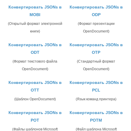
Конвертировать JSONs в
Конвертировать JSONs в
MOBI
ODP
(Открытый формат электронной
(Формат презентации
книги)
OpenDocument)
Конвертировать JSONs в
Конвертировать JSONs в
ODT
OTP
(Формат текстового файла
(Стандартный формат
OpenDocument)
OpenDocument)
Конвертировать JSONs в
Конвертировать JSONs в
OTT
PCL
(Шаблон OpenDocument)
(Язык команд принтера)
Конвертировать JSONs в
Конвертировать JSONs в
POT
POTM
(Файлы шаблонов Microsoft
(Файл шаблона Microsoft