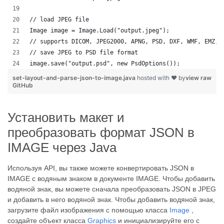
// load JPEG file 
Image image = Image.Load("output.jpeg");
// supports DICOM, JPEG2000, APNG, PSD, DXF, WMF, EMZ, 
// save JPEG to PSD file format
image.save("output.psd", new PsdOptions());
set-layout-and-parse-json-to-image.java
hosted with ❤ by
view raw
GitHub
Установить макет и
преобразовать формат JSON в
IMAGE через Java
Используя API, вы также можете конвертировать JSON в
IMAGE с водяным знаком в документе IMAGE. Чтобы добавить
водяной знак, вы можете сначала преобразовать JSON в JPEG
и добавить в него водяной знак. Чтобы добавить водяной знак,
загрузите файл изображения с помощью класса
Image
,
создайте объект класса
Graphics
и инициализируйте его с