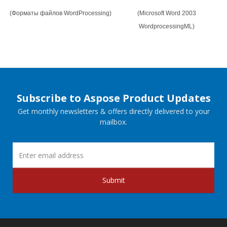
(Форматы файлов WordProcessing)
(Microsoft Word 2003
WordprocessingML)
Subscribe to Aspose Product Updates
Get monthly newsletters & offers directly delivered to your
mailbox.
Submit