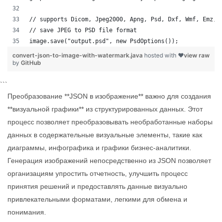
// supports Dicom, Jpeg2000, Apng, Psd, Dxf, Wmf, Emz, 
// save JPEG to PSD file format
image.save("output.psd", new PsdOptions());
convert-json-to-image-with-watermark.java
hosted with ❤
view raw
by
GitHub
```
Преобразование **JSON в изображение** важно для создания
**визуальной графики** из структурированных данных. Этот
процесс позволяет преобразовывать необработанные наборы
данных в содержательные визуальные элементы, такие как
диаграммы, инфографика и графики бизнес-аналитики.
Генерация изображений непосредственно из JSON позволяет
организациям упростить отчетность, улучшить процесс
принятия решений и предоставлять данные визуально
привлекательными форматами, легкими для обмена и
понимания.