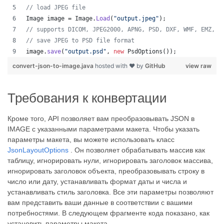
// load JPEG file 
Image
image
 = 
Image
.
Load
(
"output.jpeg"
);
// supports DICOM, JPEG2000, APNG, PSD, DXF, WMF, EMZ, W
// save JPEG to PSD file format
image
.
save
(
"output.psd"
, 
new
PsdOptions
());
convert-json-to-image.java
hosted with ❤ by
GitHub
view raw
Требования к конвертации
Кроме того, API позволяет вам преобразовывать JSON в
IMAGE с указанными параметрами макета. Чтобы указать
параметры макета, вы можете использовать класс
JsonLayoutOptions
. Он позволяет обрабатывать массив как
таблицу, игнорировать нули, игнорировать заголовок массива,
игнорировать заголовок объекта, преобразовывать строку в
число или дату, устанавливать формат даты и числа и
устанавливать стиль заголовка. Все эти параметры позволяют
вам представить ваши данные в соответствии с вашими
потребностями. В следующем фрагменте кода показано, как
установить параметры макета.