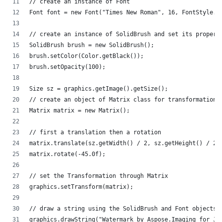
// create an instance of Font
Font font = new Font("Times New Roman", 16, FontStyle.B
// create an instance of SolidBrush and set its propert
SolidBrush brush = new SolidBrush();
brush.setColor(Color.getBlack());
brush.setOpacity(100);
Size sz = graphics.getImage().getSize();
// create an object of Matrix class for transformation
Matrix matrix = new Matrix();
// first a translation then a rotation                
matrix.translate(sz.getWidth() / 2, sz.getHeight() / 2)
matrix.rotate(-45.0f);
// set the Transformation through Matrix
graphics.setTransform(matrix);
// draw a string using the SolidBrush and Font objects 
graphics.drawString("Watermark by Aspose.Imaging for Ja