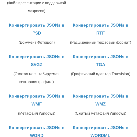
(Файл презентации с поддержкой
макросов)
Конвертировать JSONs в
Конвертировать JSONs в
PSD
RTF
(Документ Фотошоп)
(Расширенный текстовый формат)
Конвертировать JSONs в
Конвертировать JSONs в
SVGZ
TGA
(Сжатая масштабируемая
(Графический адаптер Truevision)
векторная графика)
Конвертировать JSONs в
Конвертировать JSONs в
WMF
WMZ
(Метафайл Windows)
(Сжатый метафайл Windows)
Конвертировать JSONs в
Конвертировать JSONs в
WORD
WORDML