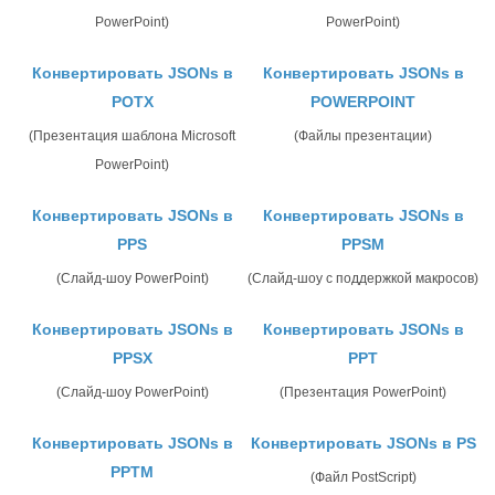
PowerPoint)
PowerPoint)
Конвертировать JSONs в
Конвертировать JSONs в
POTX
POWERPOINT
(Презентация шаблона Microsoft
(Файлы презентации)
PowerPoint)
Конвертировать JSONs в
Конвертировать JSONs в
PPS
PPSM
(Слайд-шоу PowerPoint)
(Слайд-шоу с поддержкой макросов)
Конвертировать JSONs в
Конвертировать JSONs в
PPSX
PPT
(Слайд-шоу PowerPoint)
(Презентация PowerPoint)
Конвертировать JSONs в
Конвертировать JSONs в PS
PPTM
(Файл PostScript)