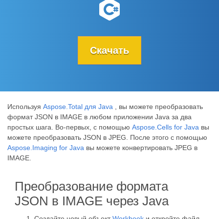
Скачать
Используя
Aspose.Total для Java
, вы можете преобразовать
формат JSON в IMAGE в любом приложении Java за два
простых шага. Во-первых, с помощью
Aspose.Cells for Java
вы
можете преобразовать JSON в JPEG. После этого с помощью
Aspose.Imaging for Java
вы можете конвертировать JPEG в
IMAGE.
Преобразование формата
JSON в IMAGE через Java
Создайте новый объект
Workbook
и откройте файл