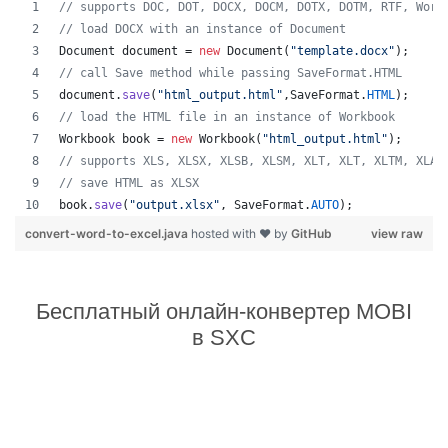
// supports DOC, DOT, DOCX, DOCM, DOTX, DOTM, RTF, Word
// load DOCX with an instance of Document
Document
document
 = 
new
Document
(
"template.docx"
);
// call Save method while passing SaveFormat.HTML
document
.
save
(
"html_output.html"
,
SaveFormat
.
HTML
);
// load the HTML file in an instance of Workbook
Workbook
book
 = 
new
Workbook
(
"html_output.html"
);
// supports XLS, XLSX, XLSB, XLSM, XLT, XLT, XLTM, XLAM
// save HTML as XLSX
book
.
save
(
"output.xlsx"
, 
SaveFormat
.
AUTO
);   
convert-word-to-excel.java
hosted with ❤ by
GitHub
view raw
Бесплатный онлайн-конвертер MOBI
в SXC