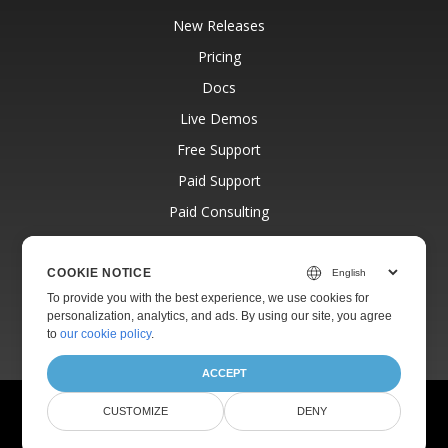
New Releases
Pricing
Docs
Live Demos
Free Support
Paid Support
Paid Consulting
Blog
Websites
COOKIE NOTICE
To provide you with the best experience, we use cookies for
About
personalization, analytics, and ads. By using our site, you agree
to
our cookie policy
.
ACCEPT
© Aspose Pty Ltd 2001-2026.
All Rights Reserved.
CUSTOMIZE
DENY
Privacy Policy
Terms of use
Contact