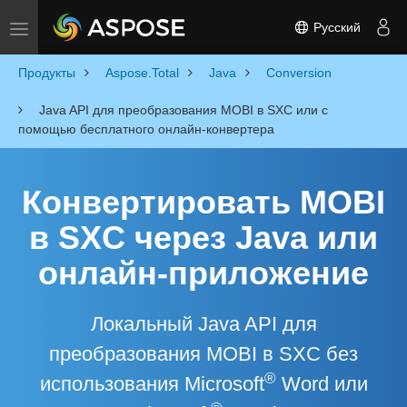
Русский
Toggle navigation
Продукты
Aspose.Total
Java
Conversion
Java API для преобразования MOBI в SXC или с
помощью бесплатного онлайн-конвертера
Конвертировать MOBI
в SXC через Java или
онлайн-приложение
Локальный Java API для
преобразования MOBI в SXC без
®
использования Microsoft
Word или