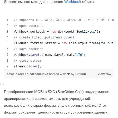
Stream, вызвав метод сохранения
Workbook
объект.
// supports XLS, XLSX, XLSB, XLSM, XLT, XLT, XLTM, XLAM,
// open document
Workbook
workbook
 = 
new
Workbook
(
"Book1.xlsx"
);
// create FileOutputStream object
FileOutputStream
stream
 = 
new
FileOutputStream
(
"SFToStre
// save document
workbook
.
save
(
stream
, 
SaveFormat
.
AUTO
);   
// close stream
stream
.
close
();
save-excel-to-stream.java
hosted with ❤ by
GitHub
view raw
```
Преобразование MOBI в SXC (StarOffice Calc) поддерживает
архивирование и совместимость для учреждений,
использующих старые форматы электронных таблиц. Этот
формат сохраняет целостность структурированных данных,