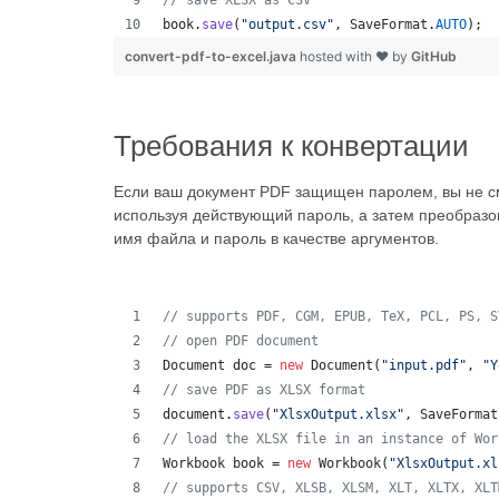
// save XLSX as CSV
book
.
save
(
"output.csv"
, 
SaveFormat
.
AUTO
);  
convert-pdf-to-excel.java
hosted with ❤ by
GitHub
Требования к конвертации
Если ваш документ PDF защищен паролем, вы не см
используя действующий пароль, а затем преобраз
имя файла и пароль в качестве аргументов.
// supports PDF, CGM, EPUB, TeX, PCL, PS, S
// open PDF document
Document
doc
 = 
new
Document
(
"input.pdf"
, 
"Y
// save PDF as XLSX format 
document
.
save
(
"XlsxOutput.xlsx"
, 
SaveFormat
// load the XLSX file in an instance of Wor
Workbook
book
 = 
new
Workbook
(
"XlsxOutput.xl
// supports CSV, XLSB, XLSM, XLT, XLTX, XLT