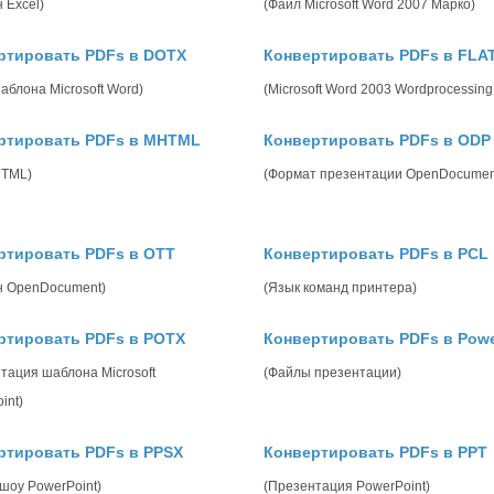
 Excel)
(Файл Microsoft Word 2007 Марко)
ртировать PDFs в DOTX
Конвертировать PDFs в FLA
аблона Microsoft Word)
(Microsoft Word 2003 Wordprocessin
ртировать PDFs в MHTML
Конвертировать PDFs в ODP
HTML)
(Формат презентации OpenDocumen
ртировать PDFs в OTT
Конвертировать PDFs в PCL
н OpenDocument)
(Язык команд принтера)
ртировать PDFs в POTX
Конвертировать PDFs в Powe
тация шаблона Microsoft
(Файлы презентации)
int)
ртировать PDFs в PPSX
Конвертировать PDFs в PPT
шоу PowerPoint)
(Презентация PowerPoint)