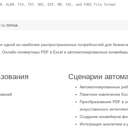
M, XLAM, TSV, TXT, ODS, DIF, MD, SXC, and FODS file format
 
❤ by
GitHub
ся одной из наиболее распространенных потребностей для бизнеса
в. Онлайн конвертеры PDF в Excel и автоматизированные конвейер
ьзования
Сценарии автом
Автоматизированные раб
ований
Пакетное извлечение Exc
Преобразование PDF в э
искусственного интеллек
Создание конвейеров фин
Интеграция аналитики в