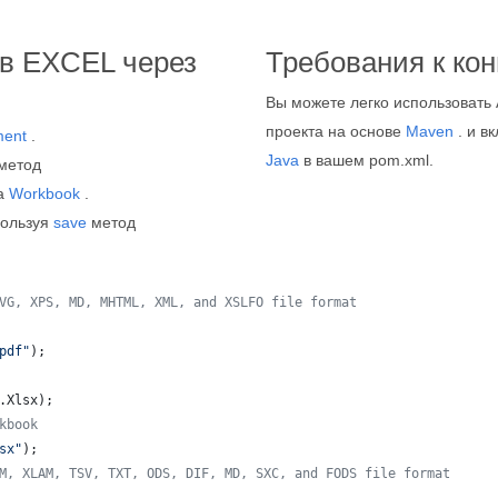
в EXCEL через
Требования к ко
Вы можете легко использовать 
проекта на основе
Maven
. и в
ent
.
Java
в вашем pom.xml.
метод
са
Workbook
.
пользуя
save
метод
VG, XPS, MD, MHTML, XML, and XSLFO file format 
pdf"
);
.
Xlsx
);
kbook
sx"
);
M, XLAM, TSV, TXT, ODS, DIF, MD, SXC, and FODS file format