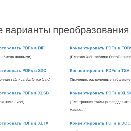
е варианты преобразования 
ртировать PDFs в DIF
Конвертировать PDFs в FOD
т обмена данными)
(Плоская XML-таблица OpenDocume
ртировать PDFs в SXC
Конвертировать PDFs в TSV
онная таблица StarOffice Calc)
(Значения, разделенные табуляцие
ртировать PDFs в XLSB
Конвертировать PDFs в XLS
ая книга Excel)
(Электронная таблица с поддержко
макросов)
ртировать PDFs в XLTX
Конвертировать PDFs в DO