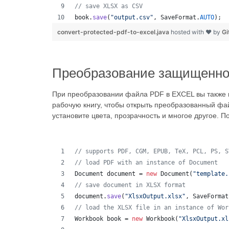
// save XLSX as CSV
book
.
save
(
"output.csv"
, 
SaveFormat
.
AUTO
);  
convert-protected-pdf-to-excel.java
hosted with ❤ by
Gi
Преобразование защищенног
При преобразовании файла PDF в EXCEL вы также м
рабочую книгу, чтобы открыть преобразованный фай
установите цвета, прозрачность и многое другое. 
// supports PDF, CGM, EPUB, TeX, PCL, PS, S
// load PDF with an instance of Document
Document
document
 = 
new
Document
(
"template.
// save document in XLSX format
document
.
save
(
"XlsxOutput.xlsx"
, 
SaveFormat
// load the XLSX file in an instance of Wor
Workbook
book
 = 
new
Workbook
(
"XlsxOutput.xl