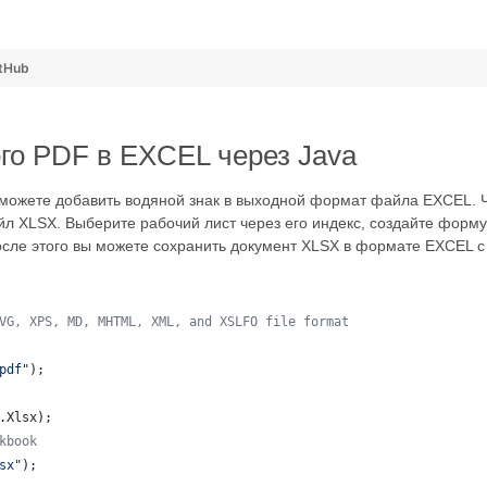
 
tHub
о PDF в EXCEL через Java
ожете добавить водяной знак в выходной формат файла EXCEL. Ч
л XLSX. Выберите рабочий лист через его индекс, создайте форму 
После этого вы можете сохранить документ XLSX в формате EXCEL 
VG, XPS, MD, MHTML, XML, and XSLFO file format 
pdf"
);
.
Xlsx
);
kbook
sx"
);