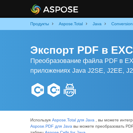
Продукты
Aspose.Total
Java
Conversion
Экспорт PDF в EXC
Преобразование файла PDF в EX
приложениях Java J2SE, J2EE, J
Используя
Aspose.Total для Java
, вы можете интег
Aspose.PDF для Java
вы можете преобразовать PDF
таблиц
Aspose.Cells for Java
.