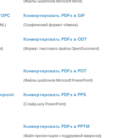
(Файлы шаблонов Microsoft Word)
TOPC
Конвертировать PDFs в GIF
gML)
(Графический формат обмена)
Конвертировать PDFs в ODT
t)
(Формат текстового файла OpenDocument)
Конвертировать PDFs в POT
(Файлы шаблонов Microsoft PowerPoint)
rpoint
Конвертировать PDFs в PPS
(Слайд-шоу PowerPoint)
Конвертировать PDFs в PPTM
(Файл презентации с поддержкой макросов)