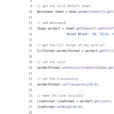
// get the first default sheet
Worksheet
sheet
 = 
book
.
getWorksheets
().
get
(
// add Watermark
Shape
wordart
 = 
sheet
.
getShapes
().
addTextEf
"Arial Black"
, 
50
, 
false
, 
t
// get the fill format of the word art
FillFormat
wordArtFormat
 = 
wordart
.
getFill
(
// set the color
wordArtFormat
.
setOneColorGradient
(
Color
.
get
// set the transparency
wordArtFormat
.
setTransparency
(
0.9
);
// make the line invisible
LineFormat
lineFormat
 = 
wordart
.
getLine
();
lineFormat
.
setWeight
(
0.0
);