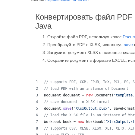
Конвертировать файл PDF 
Java
Откройте файл PDF, используя класс
Docum
Преобразуйте PDF в XLSX, используя
save
Загрузите документ XLSX с помощью клас
Сохраните документ в формате EXCEL, ис
// supports PDF, CGM, EPUB, TeX, PCL, PS, S
// load PDF with an instance of Document
Document
document
 = 
new
Document
(
"template.
// save document in XLSX format
document
.
save
(
"XlsxOutput.xlsx"
, 
SaveFormat
// load the XLSX file in an instance of Wor
Workbook
book
 = 
new
Workbook
(
"XlsxOutput.xl
// supports CSV, XLSB, XLSM, XLT, XLTX, XLT