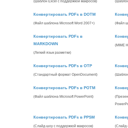
(Шаблон Excel с поддержкой макросов)
(Шаблон
Конвертировать PDFs в DOTM
Конве
(Файл шаблона Microsoft Word 2007+)
(Файл ш
Конвертировать PDFs в
Конве
MARKDOWN
(MIME 
(Легкий язык разметки)
Конвертировать PDFs в OTP
Конве
(Стандартный формат OpenDocument)
(Шабло
Конвертировать PDFs в POTM
Конве
(Файл шаблона Microsoft PowerPoint)
(Презен
PowerPo
Конвертировать PDFs в PPSM
Конве
(Слайд-шоу с поддержкой макросов)
(Слайд-