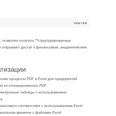
view raw
, позволяя получать **структурированные
ы открывают доступ к финансовым, академическим
атизации
очие процессы PDF в Excel для предприятий
el из отсканированных PDF
лектронные таблицы с использованием
та
ансового соответствия с использованием Excel
 реальном времени с файлами Excel