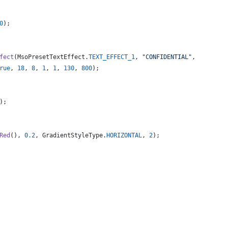
0
);
fect
(
MsoPresetTextEffect
.
TEXT_EFFECT_1
, 
"CONFIDENTIAL"
,
rue
, 
18
, 
8
, 
1
, 
1
, 
130
, 
800
);
);
Red
(), 
0.2
, 
GradientStyleType
.
HORIZONTAL
, 
2
);