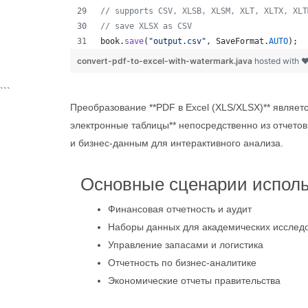
// supports CSV, XLSB, XLSM, XLT, XLTX, XLT
// save XLSX as CSV
book
.
save
(
"output.csv"
, 
SaveFormat
.
AUTO
);  
convert-pdf-to-excel-with-watermark.java
hosted with 
```
Преобразование **PDF в Excel (XLS/XLSX)** являет
электронные таблицы** непосредственно из отчето
и бизнес-данным для интерактивного анализа.
Основные сценарии испол
Финансовая отчетность и аудит
Наборы данных для академических исслед
Управление запасами и логистика
Отчетность по бизнес-аналитике
Экономические отчеты правительства