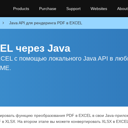
Products
Purchase
Support
Websites
About
Java API для рендеринга PDF в EXCEL
EL через Java
CEL с помощью локального Java API в лю
2ME.
рировать функцию преобразования PDF в EXCEL в свои Java-прилож
 в XLSX. На втором этапе вы можете конвертировать XLSX в EXC