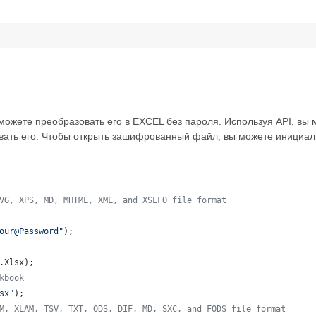
 
ожете преобразовать его в EXCEL без пароля. Используя API, вы
овать его. Чтобы открыть зашифрованный файл, вы можете инициа
VG, XPS, MD, MHTML, XML, and XSLFO file format 
our@Password"
);
.
Xlsx
);
kbook
sx"
);
M, XLAM, TSV, TXT, ODS, DIF, MD, SXC, and FODS file format