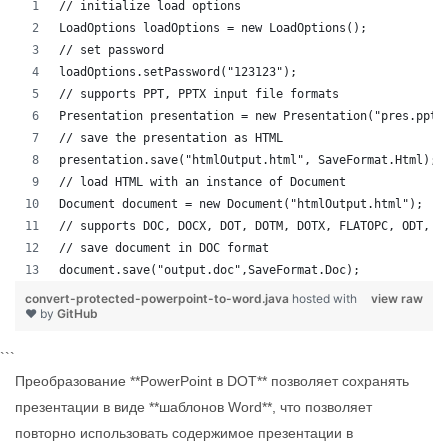
// initialize load options
LoadOptions loadOptions = new LoadOptions();
// set password
loadOptions.setPassword("123123");
// supports PPT, PPTX input file formats 
Presentation presentation = new Presentation("pres.pptx
// save the presentation as HTML
presentation.save("htmlOutput.html", SaveFormat.Html);
// load HTML with an instance of Document
Document document = new Document("htmlOutput.html");
// supports DOC, DOCX, DOT, DOTM, DOTX, FLATOPC, ODT, O
// save document in DOC format
document.save("output.doc",SaveFormat.Doc);   
convert-protected-powerpoint-to-word.java
hosted with
view raw
❤ by
GitHub
```
Преобразование **PowerPoint в DOT** позволяет сохранять
презентации в виде **шаблонов Word**, что позволяет
повторно использовать содержимое презентации в