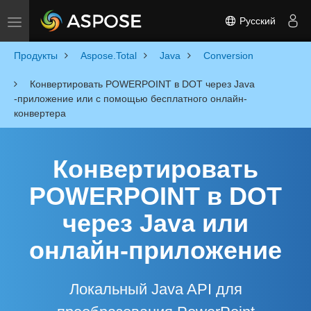
Русский
Toggle navigation
Продукты
Aspose.Total
Java
Conversion
Конвертировать POWERPOINT в DOT через Java
-приложение или с помощью бесплатного онлайн-
конвертера
Конвертировать
POWERPOINT в DOT
через Java или
онлайн-приложение
Локальный Java API для