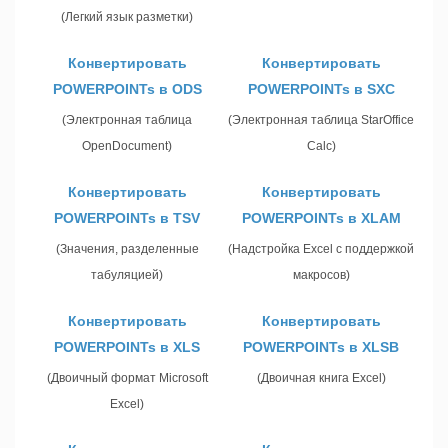
(Легкий язык разметки)
Конвертировать
Конвертировать
POWERPOINTs в ODS
POWERPOINTs в SXC
(Электронная таблица
(Электронная таблица StarOffice
OpenDocument)
Calc)
Конвертировать
Конвертировать
POWERPOINTs в TSV
POWERPOINTs в XLAM
(Значения, разделенные
(Надстройка Excel с поддержкой
табуляцией)
макросов)
Конвертировать
Конвертировать
POWERPOINTs в XLS
POWERPOINTs в XLSB
(Двоичный формат Microsoft
(Двоичная книга Excel)
Excel)