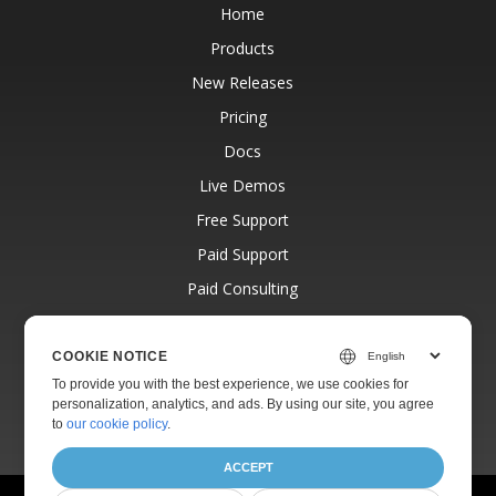
Home
Products
New Releases
Pricing
Docs
Live Demos
Free Support
Paid Support
Paid Consulting
Blog
Websites
COOKIE NOTICE
To provide you with the best experience, we use cookies for
About
personalization, analytics, and ads. By using our site, you agree
to
our cookie policy
.
ACCEPT