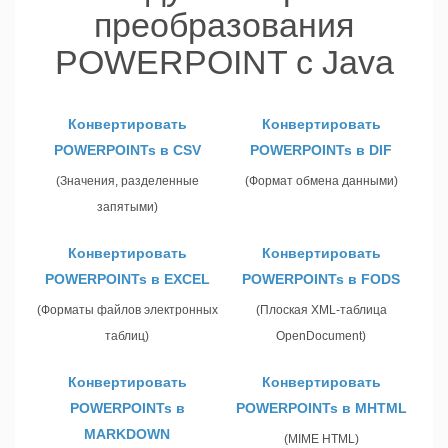
преобразования
POWERPOINT с Java
Конвертировать
Конвертировать
POWERPOINTs в CSV
POWERPOINTs в DIF
(Значения, разделенные
(Формат обмена данными)
запятыми)
Конвертировать
Конвертировать
POWERPOINTs в EXCEL
POWERPOINTs в FODS
(Форматы файлов электронных
(Плоская XML-таблица
таблиц)
OpenDocument)
Конвертировать
Конвертировать
POWERPOINTs в
POWERPOINTs в MHTML
MARKDOWN
(MIME HTML)