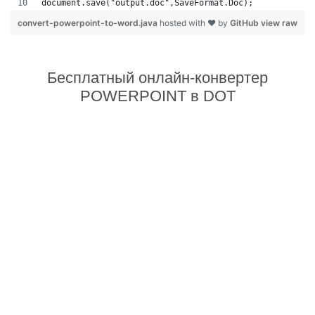
document.save("output.doc",SaveFormat.Doc);   
convert-powerpoint-to-word.java
hosted with ❤ by
GitHub
view raw
Бесплатный онлайн-конвертер
POWERPOINT в DOT