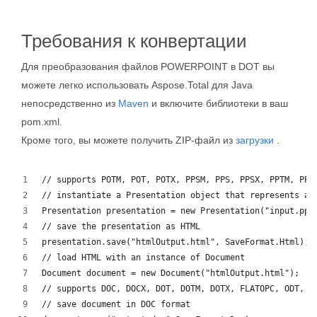
Требования к конвертации
Для преобразования файлов POWERPOINT в DOT вы
можете легко использовать Aspose.Total для Java
непосредственно из
Maven
и включите библиотеки в ваш
pom.xml.
Кроме того, вы можете получить ZIP-файл из
загрузки
.
// supports POTM, POT, POTX, PPSM, PPS, PPSX, PPTM, PPT
// instantiate a Presentation object that represents a 
Presentation presentation = new Presentation("input.ppt
// save the presentation as HTML
presentation.save("htmlOutput.html", SaveFormat.Html);
// load HTML with an instance of Document
Document document = new Document("htmlOutput.html");
// supports DOC, DOCX, DOT, DOTM, DOTX, FLATOPC, ODT, O
// save document in DOC format