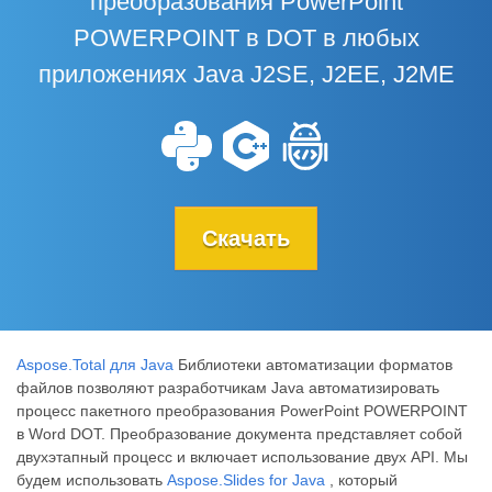
преобразования PowerPoint
POWERPOINT в DOT в любых
приложениях Java J2SE, J2EE, J2ME
Скачать
Aspose.Total для Java
Библиотеки автоматизации форматов
файлов позволяют разработчикам Java автоматизировать
процесс пакетного преобразования PowerPoint POWERPOINT
в Word DOT. Преобразование документа представляет собой
двухэтапный процесс и включает использование двух API. Мы
будем использовать
Aspose.Slides for Java
, который