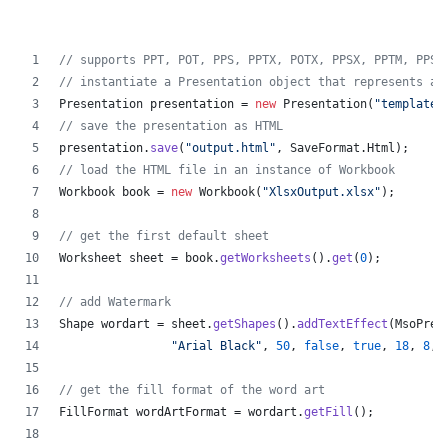
// supports PPT, POT, PPS, PPTX, POTX, PPSX, PPTM, PPSM
// instantiate a Presentation object that represents a 
Presentation
presentation
 = 
new
Presentation
(
"template.
// save the presentation as HTML
presentation
.
save
(
"output.html"
, 
SaveFormat
.
Html
);  
// load the HTML file in an instance of Workbook
Workbook
book
 = 
new
Workbook
(
"XlsxOutput.xlsx"
);
// get the first default sheet
Worksheet
sheet
 = 
book
.
getWorksheets
().
get
(
0
);
// add Watermark
Shape
wordart
 = 
sheet
.
getShapes
().
addTextEffect
(
MsoPres
"Arial Black"
, 
50
, 
false
, 
true
, 
18
, 
8
, 
// get the fill format of the word art
FillFormat
wordArtFormat
 = 
wordart
.
getFill
();