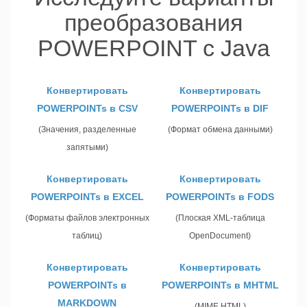
преобразования
POWERPOINT с Java
Конвертировать
Конвертировать
POWERPOINTs в CSV
POWERPOINTs в DIF
(Значения, разделенные
(Формат обмена данными)
запятыми)
Конвертировать
Конвертировать
POWERPOINTs в EXCEL
POWERPOINTs в FODS
(Форматы файлов электронных
(Плоская XML-таблица
таблиц)
OpenDocument)
Конвертировать
Конвертировать
POWERPOINTs в
POWERPOINTs в MHTML
MARKDOWN
(MIME HTML)