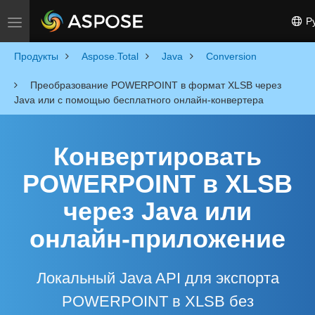
Ру
Toggle navigation
Продукты
Aspose.Total
Java
Conversion
Преобразование POWERPOINT в формат XLSB через
Java или с помощью бесплатного онлайн-конвертера
Конвертировать
POWERPOINT в XLSB
через Java или
онлайн-приложение
Локальный Java API для экспорта
POWERPOINT в XLSB без