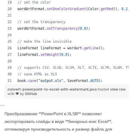
// set the color
wordArtFormat
.
setOneColorGradient
(
Color
.
getRed
(), 
0.2
, 
// set the transparency
wordArtFormat
.
setTransparency
(
0.9
);
// make the line invisible
LineFormat
lineFormat
 = 
wordart
.
getLine
();
lineFormat
.
setWeight
(
0.0
);
// supports CSV, XLSB, XLSM, XLT, XLTX, XLTM, XLAM, TSV
// save HTML as XLS
book
.
save
(
"output.xls"
, 
SaveFormat
.
AUTO
);   
convert-powerpoint-to-excel-with-watermark.java
hosted
view raw
with ❤ by
GitHub
```
Преобразование **PowerPoint в XLSB** позволяет
экспортировать слайды в виде **бинарных книг Excel**,
оптимизируя производительность и размер файла для