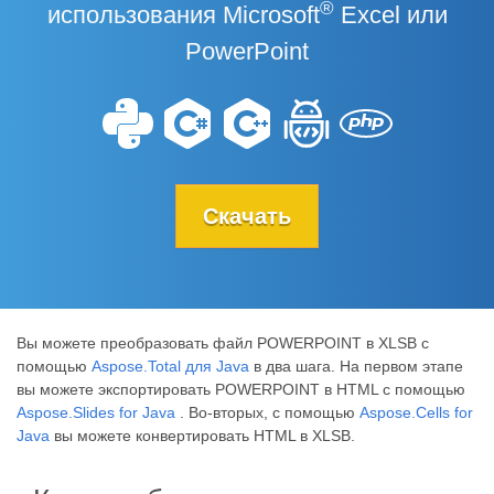
®
использования Microsoft
Excel или
PowerPoint
Скачать
Вы можете преобразовать файл POWERPOINT в XLSB с
помощью
Aspose.Total для Java
в два шага. На первом этапе
вы можете экспортировать POWERPOINT в HTML с помощью
Aspose.Slides for Java
. Во-вторых, с помощью
Aspose.Cells for
Java
вы можете конвертировать HTML в XLSB.