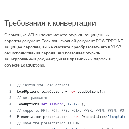
Требования к конвертации
С помощью API вы также можете открыть защищенный
паролем документ. Если ваш входной документ POWERPOINT
защищен паролем, вы не сможете преобразовать его в XLSB
без использования пароля. API позволяет открыть
зашифрованный документ, указав правильный пароль в
объекте LoadOptions.
// initialize load options
LoadOptions
loadOptions
 = 
new
LoadOptions
();
// set password
loadOptions
.
setPassword
(
"123123"
);
// supports PPT, POT, PPS, POTX, PPSX, PPTM, PPSM, POTM
Presentation
presentation
 = 
new
Presentation
(
"template.
// save the presentation as HTML