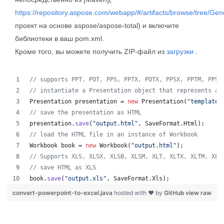
https://repository.aspose.com/webapp/#/artifacts/browse/tree/Gen
проект на основе aspose/aspose-total) и включите
библиотеки в ваш pom.xml.
Кроме того, вы можете получить ZIP-файл из
загрузки
.
// supports PPT, POT, PPS, PPTX, POTX, PPSX, PPTM, PPSM
// instantiate a Presentation object that represents a 
Presentation
presentation
 = 
new
Presentation
(
"template.
// save the presentation as HTML
presentation
.
save
(
"output.html"
, 
SaveFormat
.
Html
);  
// load the HTML file in an instance of Workbook
Workbook
book
 = 
new
Workbook
(
"output.html"
);
// Supports XLS, XLSX, XLSB, XLSM, XLT, XLTX, XLTM, XLA
// save HTML as XLS
book
.
save
(
"output.xls"
, 
SaveFormat
.
Xls
);  
convert-powerpoint-to-excel.java
hosted with ❤ by
GitHub
view raw