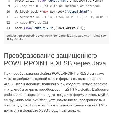
presentation
.
save
(
"output.html"
, 
SaveFormat
.
Html
);  
// load the HTML file in an instance of Workbook
Workbook
book
 = 
new
Workbook
(
"output.html"
);
// Supports XLS, XLSX, XLSB, XLSM, XLT, XLTX, XLTM, XLA
// save HTML as XLS
book
.
save
(
"output.xls"
, 
SaveFormat
.
Xls
);  
convert-protected-powerpoint-to-excel.java
hosted with
view raw
❤ by
GitHub
Преобразование защищенного
POWERPOINT в XLSB через Java
При преобразовании файла POWERPOINT в XLSB вы также
можете добавить водяной знак в формат выходного файла
XLSB. Чтобы добавить водяной знак, создайте новую рабочую
книгу, чтобы открыть преобразованный HTML-файл. Выберите
рабочий лист через его индекс, создайте форму и используйте
ее функцию addTextEffect, установите цвета, прозрачность и
многое другое. После этого вы можете сохранить свой HTML-
документ в формате XLSB с водяным знаком.