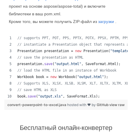
проект на основе aspose/aspose-total) и включите
библиотеки в ваш pom.xml.
Кроме того, вы можете получить ZIP-файл из
загрузки
.
// supports PPT, POT, PPS, PPTX, POTX, PPSX, PPTM, PPSM
// instantiate a Presentation object that represents a 
Presentation
presentation
 = 
new
Presentation
(
"template.
// save the presentation as HTML
presentation
.
save
(
"output.html"
, 
SaveFormat
.
Html
);  
// load the HTML file in an instance of Workbook
Workbook
book
 = 
new
Workbook
(
"output.html"
);
// Supports XLS, XLSX, XLSB, XLSM, XLT, XLTX, XLTM, XLA
// save HTML as XLS
book
.
save
(
"output.xls"
, 
SaveFormat
.
Xls
);  
convert-powerpoint-to-excel.java
hosted with ❤ by
GitHub
view raw
Бесплатный онлайн-конвертер