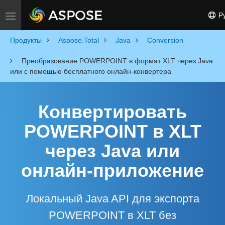
Ру
Toggle navigation
Продукты
Aspose.Total
Java
Conversion
Преобразование POWERPOINT в формат XLT через Java
или с помощью бесплатного онлайн-конвертера
Конвертировать
POWERPOINT в XLT
через Java или
онлайн-приложение
Локальный Java API для экспорта
POWERPOINT в XLT без