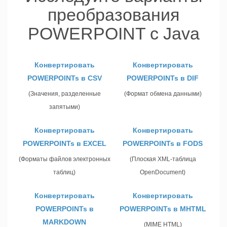
преобразования
POWERPOINT с Java
Конвертировать
Конвертировать
POWERPOINTs в CSV
POWERPOINTs в DIF
(Значения, разделенные
(Формат обмена данными)
запятыми)
Конвертировать
Конвертировать
POWERPOINTs в EXCEL
POWERPOINTs в FODS
(Форматы файлов электронных
(Плоская XML-таблица
таблиц)
OpenDocument)
Конвертировать
Конвертировать
POWERPOINTs в
POWERPOINTs в MHTML
MARKDOWN
(MIME HTML)