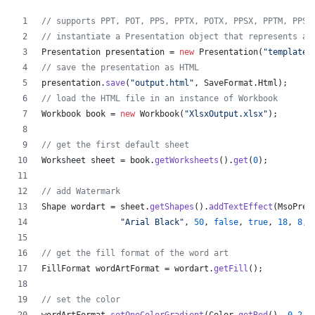
// supports PPT, POT, PPS, PPTX, POTX, PPSX, PPTM, PPSM
// instantiate a Presentation object that represents a 
Presentation
presentation
 = 
new
Presentation
(
"template.
// save the presentation as HTML
presentation
.
save
(
"output.html"
, 
SaveFormat
.
Html
);  
// load the HTML file in an instance of Workbook
Workbook
book
 = 
new
Workbook
(
"XlsxOutput.xlsx"
);
// get the first default sheet
Worksheet
sheet
 = 
book
.
getWorksheets
().
get
(
0
);
// add Watermark
Shape
wordart
 = 
sheet
.
getShapes
().
addTextEffect
(
MsoPres
"Arial Black"
, 
50
, 
false
, 
true
, 
18
, 
8
, 
// get the fill format of the word art
FillFormat
wordArtFormat
 = 
wordart
.
getFill
();
// set the color