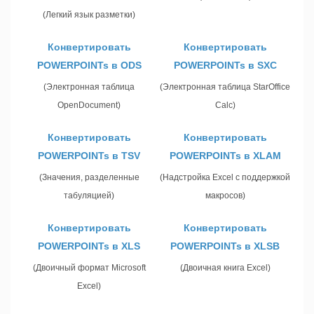
(Легкий язык разметки)
Конвертировать
Конвертировать
POWERPOINTs в ODS
POWERPOINTs в SXC
(Электронная таблица
(Электронная таблица StarOffice
OpenDocument)
Calc)
Конвертировать
Конвертировать
POWERPOINTs в TSV
POWERPOINTs в XLAM
(Значения, разделенные
(Надстройка Excel с поддержкой
табуляцией)
макросов)
Конвертировать
Конвертировать
POWERPOINTs в XLS
POWERPOINTs в XLSB
(Двоичный формат Microsoft
(Двоичная книга Excel)
Excel)