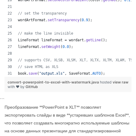
wordArtFormat
.
setOneColorGradient
(
Color
.
getRed
(), 
0.2
, 
// set the transparency
wordArtFormat
.
setTransparency
(
0.9
);
// make the line invisible
LineFormat
lineFormat
 = 
wordart
.
getLine
();
lineFormat
.
setWeight
(
0.0
);
// supports CSV, XLSB, XLSM, XLT, XLTX, XLTM, XLAM, TSV
// save HTML as XLS
book
.
save
(
"output.xls"
, 
SaveFormat
.
AUTO
);   
convert-powerpoint-to-excel-with-watermark.java
hosted
view raw
with ❤ by
GitHub
```
Преобразование **PowerPoint в XLT** позволяет
экспортировать слайды в виде **устаревших шаблонов Excel**,
что позволяет создавать многократно используемые шаблоны
на основе данных презентации для стандартизированной