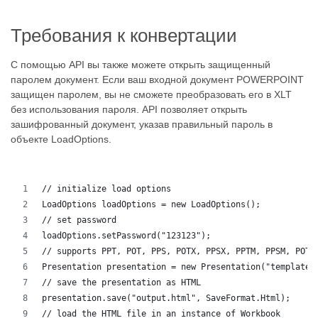
Требования к конвертации
С помощью API вы также можете открыть защищенный
паролем документ. Если ваш входной документ POWERPOINT
защищен паролем, вы не сможете преобразовать его в XLT
без использования пароля. API позволяет открыть
зашифрованный документ, указав правильный пароль в
объекте LoadOptions.
// initialize load options
LoadOptions loadOptions = new LoadOptions();
// set password
loadOptions.setPassword("123123");
// supports PPT, POT, PPS, POTX, PPSX, PPTM, PPSM, POTM
Presentation presentation = new Presentation("template.
// save the presentation as HTML
presentation.save("output.html", SaveFormat.Html);  
// load the HTML file in an instance of Workbook