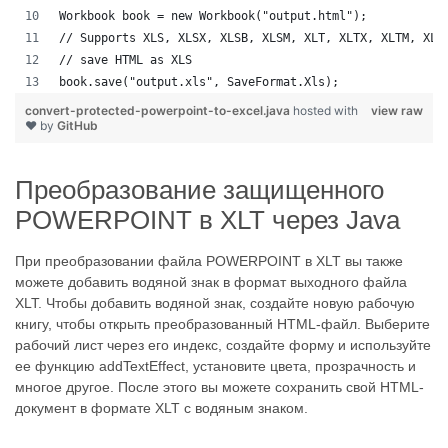
Workbook book = new Workbook("output.html");
// Supports XLS, XLSX, XLSB, XLSM, XLT, XLTX, XLTM, XLA
// save HTML as XLS
book.save("output.xls", SaveFormat.Xls);  
convert-protected-powerpoint-to-excel.java
hosted with
view raw
❤ by
GitHub
Преобразование защищенного
POWERPOINT в XLT через Java
При преобразовании файла POWERPOINT в XLT вы также
можете добавить водяной знак в формат выходного файла
XLT. Чтобы добавить водяной знак, создайте новую рабочую
книгу, чтобы открыть преобразованный HTML-файл. Выберите
рабочий лист через его индекс, создайте форму и используйте
ее функцию addTextEffect, установите цвета, прозрачность и
многое другое. После этого вы можете сохранить свой HTML-
документ в формате XLT с водяным знаком.