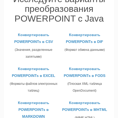
преобразования
POWERPOINT с Java
Конвертировать
Конвертировать
POWERPOINTs в CSV
POWERPOINTs в DIF
(Значения, разделенные
(Формат обмена данными)
запятыми)
Конвертировать
Конвертировать
POWERPOINTs в EXCEL
POWERPOINTs в FODS
(Форматы файлов электронных
(Плоская XML-таблица
таблиц)
OpenDocument)
Конвертировать
Конвертировать
POWERPOINTs в
POWERPOINTs в MHTML
MARKDOWN
(MIME HTML)