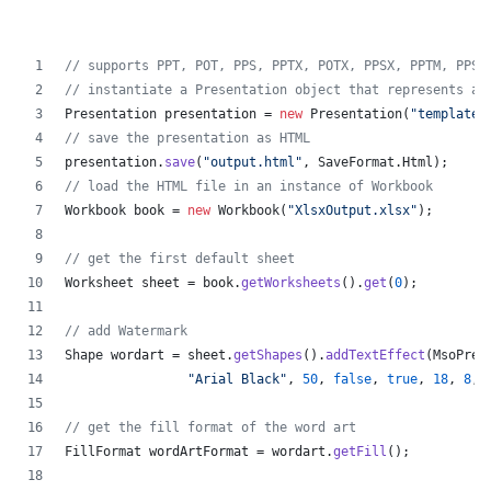
// supports PPT, POT, PPS, PPTX, POTX, PPSX, PPTM, PPSM
// instantiate a Presentation object that represents a 
Presentation
presentation
 = 
new
Presentation
(
"template.
// save the presentation as HTML
presentation
.
save
(
"output.html"
, 
SaveFormat
.
Html
);  
// load the HTML file in an instance of Workbook
Workbook
book
 = 
new
Workbook
(
"XlsxOutput.xlsx"
);
// get the first default sheet
Worksheet
sheet
 = 
book
.
getWorksheets
().
get
(
0
);
// add Watermark
Shape
wordart
 = 
sheet
.
getShapes
().
addTextEffect
(
MsoPres
"Arial Black"
, 
50
, 
false
, 
true
, 
18
, 
8
, 
// get the fill format of the word art
FillFormat
wordArtFormat
 = 
wordart
.
getFill
();