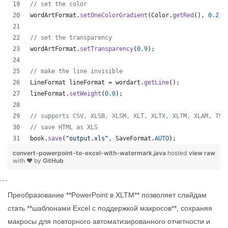
// set the color
wordArtFormat
.
setOneColorGradient
(
Color
.
getRed
(), 
0.2
, 
// set the transparency
wordArtFormat
.
setTransparency
(
0.9
);
// make the line invisible
LineFormat
lineFormat
 = 
wordart
.
getLine
();
lineFormat
.
setWeight
(
0.0
);
// supports CSV, XLSB, XLSM, XLT, XLTX, XLTM, XLAM, TSV
// save HTML as XLS
book
.
save
(
"output.xls"
, 
SaveFormat
.
AUTO
);   
convert-powerpoint-to-excel-with-watermark.java
hosted
view raw
with ❤ by
GitHub
```
Преобразование **PowerPoint в XLTM** позволяет слайдам
стать **шаблонами Excel с поддержкой макросов**, сохраняя
макросы для повторного автоматизированного отчетности и