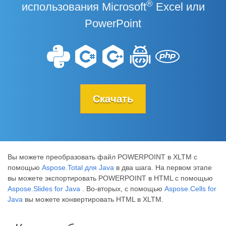
®
использования Microsoft
Excel или
PowerPoint
Скачать
Вы можете преобразовать файл POWERPOINT в XLTM с
помощью
Aspose.Total для Java
в два шага. На первом этапе
вы можете экспортировать POWERPOINT в HTML с помощью
Aspose.Slides for Java
. Во-вторых, с помощью
Aspose.Cells for
Java
вы можете конвертировать HTML в XLTM.