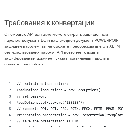
Требования к конвертации
С помощью API вы также можете открыть защищенный
паролем документ. Если ваш входной документ POWERPOINT
защищен паролем, вы не сможете преобразовать его в XLTM
без использования пароля. API позволяет открыть
зашифрованный документ, указав правильный пароль в
объекте LoadOptions.
// initialize load options
LoadOptions loadOptions = new LoadOptions();
// set password
loadOptions.setPassword("123123");
// supports PPT, POT, PPS, POTX, PPSX, PPTM, PPSM, POTM
Presentation presentation = new Presentation("template.
// save the presentation as HTML