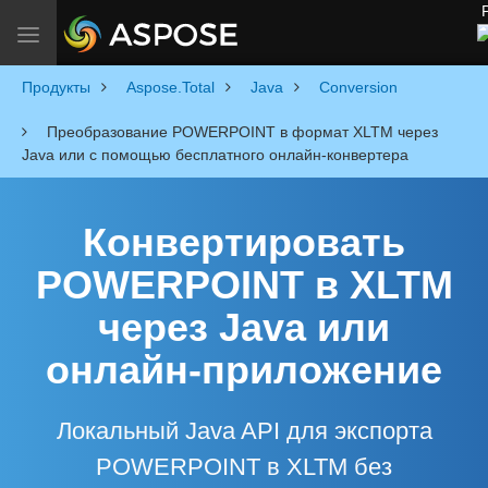
Р
Toggle navigation
Продукты
Aspose.Total
Java
Conversion
Преобразование POWERPOINT в формат XLTM через
Java или с помощью бесплатного онлайн-конвертера
Конвертировать
POWERPOINT в XLTM
через Java или
онлайн-приложение
Локальный Java API для экспорта
POWERPOINT в XLTM без