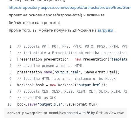
https://repository.aspose.com/webapp/#/artifacts/browse/tree/Gen
проект на основе aspose/aspose-total) и включите
библиотеки в ваш pom.xml.
Кроме того, вы можете получить ZIP-файл из
загрузки
.
// supports PPT, POT, PPS, PPTX, POTX, PPSX, PPTM, PPSM
// instantiate a Presentation object that represents a 
Presentation
presentation
 = 
new
Presentation
(
"template.
// save the presentation as HTML
presentation
.
save
(
"output.html"
, 
SaveFormat
.
Html
);  
// load the HTML file in an instance of Workbook
Workbook
book
 = 
new
Workbook
(
"output.html"
);
// Supports XLS, XLSX, XLSB, XLSM, XLT, XLTX, XLTM, XLA
// save HTML as XLS
book
.
save
(
"output.xls"
, 
SaveFormat
.
Xls
);  
convert-powerpoint-to-excel.java
hosted with ❤ by
GitHub
view raw