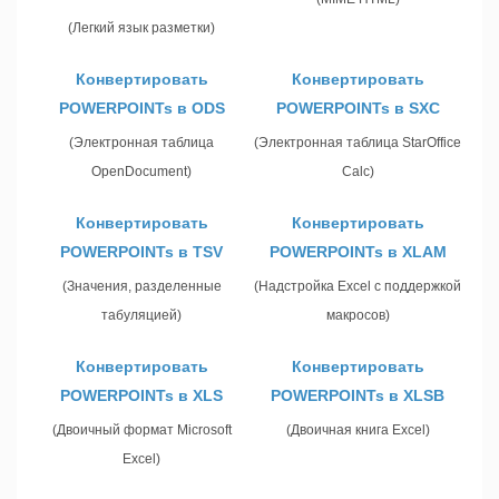
(Легкий язык разметки)
Конвертировать
Конвертировать
POWERPOINTs в ODS
POWERPOINTs в SXC
(Электронная таблица
(Электронная таблица StarOffice
OpenDocument)
Calc)
Конвертировать
Конвертировать
POWERPOINTs в TSV
POWERPOINTs в XLAM
(Значения, разделенные
(Надстройка Excel с поддержкой
табуляцией)
макросов)
Конвертировать
Конвертировать
POWERPOINTs в XLS
POWERPOINTs в XLSB
(Двоичный формат Microsoft
(Двоичная книга Excel)
Excel)