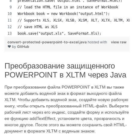
presentation.save("output.html", SaveFormat.Html);  
// load the HTML file in an instance of Workbook
Workbook book = new Workbook("output.html");
// Supports XLS, XLSX, XLSB, XLSM, XLT, XLTX, XLTM, XLA
// save HTML as XLS
book.save("output.xls", SaveFormat.Xls);  
convert-protected-powerpoint-to-excel.java
hosted with
view raw
❤ by
GitHub
Преобразование защищенного
POWERPOINT в XLTM через Java
При преобразовании файла POWERPOINT в XLTM вы также
можете добавить водяной знак в формат выходного файла
XLTM. Чтобы добавить водяной знак, создайте новую рабочую
книгу, чтобы открыть преобразованный HTML-файл. Выберите
рабочий лист через его индекс, создайте форму и используйте
ее функцию addTextEffect, установите цвета, прозрачность и
многое другое. После этого вы можете сохранить свой HTML-
документ в формате XLTM с водяным знаком.