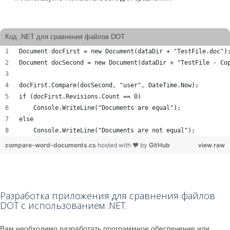
Код .NET для сравнения файлов DOT
Document docFirst = new Document(dataDir + "TestFile.doc")
Document docSecond = new Document(dataDir + "TestFile - Co
docFirst.Compare(docSecond, "user", DateTime.Now);
if (docFirst.Revisions.Count == 0)
    Console.WriteLine("Documents are equal");
else
    Console.WriteLine("Documents are not equal");
compare-word-documents.cs
hosted with ❤ by
GitHub
view raw
Разработка приложения для сравнения файлов
DOT с использованием .NET.
Вам необходимо разработать программное обеспечение или