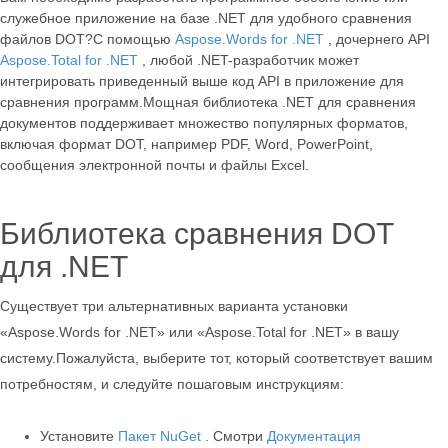
служебное приложение на базе .NET для удобного сравнения
файлов DOT?С помощью
Aspose.Words for .NET
, дочернего API
Aspose.Total for .NET
, любой .NET-разработчик может
интегрировать приведенный выше код API в приложение для
сравнения программ.Мощная библиотека .NET для сравнения
документов поддерживает множество популярных форматов,
включая формат DOT, например PDF, Word, PowerPoint,
сообщения электронной почты и файлы Excel.
Библиотека сравнения DOT
для .NET
Существует три альтернативных варианта установки
«Aspose.Words for .NET» или «Aspose.Total for .NET» в вашу
систему.Пожалуйста, выберите тот, который соответствует вашим
потребностям, и следуйте пошаговым инструкциям:
Установите
Пакет NuGet
. Смотри
Документация