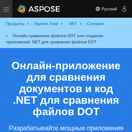
Русский
Toggle navigation
Продукты
Aspose.Total
.NET
Compare
Онлайн-сравнение файлов DOT или создание
приложений .NET для сравнения файлов DOT
Онлайн-приложение
для сравнения
документов и код
.NET для сравнения
файлов DOT
Разрабатывайте мощные приложения