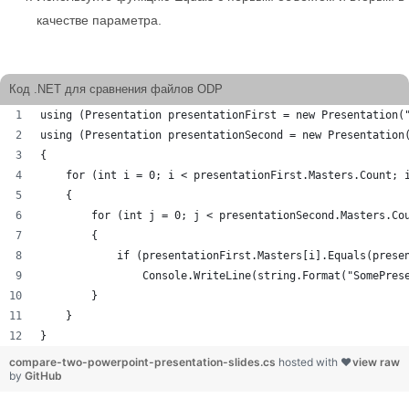
качестве параметра.
Код .NET для сравнения файлов ODP
using (Presentation presentationFirst = new Presentation(
using (Presentation presentationSecond = new Presentation
{
    for (int i = 0; i < presentationFirst.Masters.Count; 
    {
        for (int j = 0; j < presentationSecond.Masters.Co
        {
            if (presentationFirst.Masters[i].Equals(prese
                Console.WriteLine(string.Format("SomePres
        }
    }
}
compare-two-powerpoint-presentation-slides.cs
hosted with ❤
view raw
by
GitHub