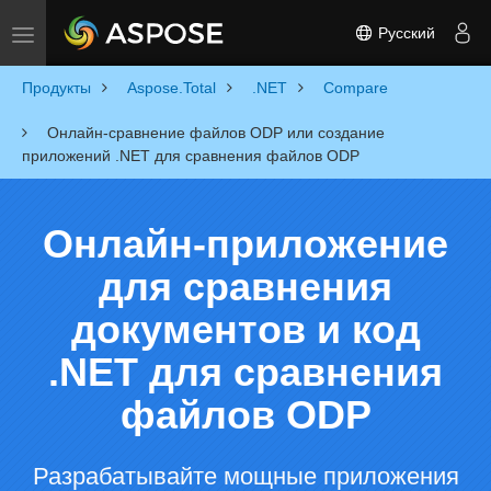
Русский
Toggle navigation
Продукты
Aspose.Total
.NET
Compare
Онлайн-сравнение файлов ODP или создание
приложений .NET для сравнения файлов ODP
Онлайн-приложение
для сравнения
документов и код
.NET для сравнения
файлов ODP
Разрабатывайте мощные приложения