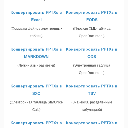
Конвертировать PPTXs в
Конвертировать PPTXs в
Excel
FODS
(Форматы файлов электронных
(Плоская XML-таблица
таблиц)
OpenDocument)
Конвертировать PPTXs в
Конвертировать PPTXs в
MARKDOWN
ODS
(Легкий язык разметки)
(Электронная таблица
OpenDocument)
Конвертировать PPTXs в
Конвертировать PPTXs в
SXC
TSV
(Электронная таблица StarOffice
(Значения, разделенные
Calc)
табуляцией)
Конвертировать PPTXs в
Конвертировать PPTXs в