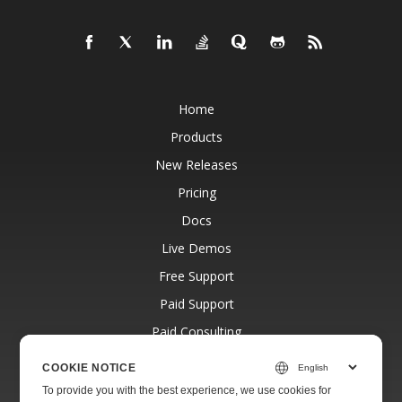
Home
Products
New Releases
Pricing
Docs
Live Demos
Free Support
Paid Support
Paid Consulting
Blog
COOKIE NOTICE
Websites
To provide you with the best experience, we use cookies for