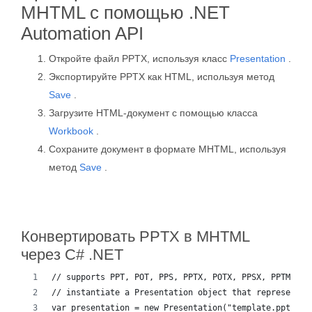
MHTML с помощью .NET
Automation API
Откройте файл PPTX, используя класс
Presentation
.
Экспортируйте PPTX как HTML, используя метод
Save
.
Загрузите HTML-документ с помощью класса
Workbook
.
Сохраните документ в формате MHTML, используя
метод
Save
.
Конвертировать PPTX в MHTML
через C# .NET
// supports PPT, POT, PPS, PPTX, POTX, PPSX, PPTM, PP
// instantiate a Presentation object that represents 
var presentation = new Presentation("template.ppt");