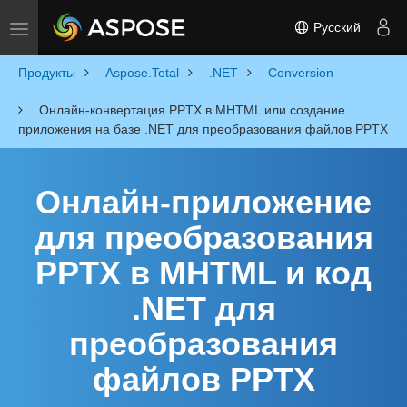
Русский
Toggle navigation
Продукты
Aspose.Total
.NET
Conversion
Онлайн-конвертация PPTX в MHTML или создание
приложения на базе .NET для преобразования файлов PPTX
Онлайн-приложение
для преобразования
PPTX в MHTML и код
.NET для
преобразования
файлов PPTX