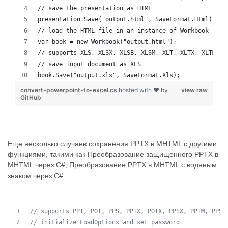
// save the presentation as HTML
presentation.Save("output.html", SaveFormat.Html);
// load the HTML file in an instance of Workbook
var book = new Workbook("output.html");
// supports XLS, XLSX, XLSB, XLSM, XLT, XLTX, XLTM, X
// save input document as XLS
book.Save("output.xls", SaveFormat.Xls);
convert-powerpoint-to-excel.cs
hosted with ❤ by
view raw
GitHub
Еще несколько случаев сохранения PPTX в MHTML с другими
функциями, такими как Преобразование защищенного PPTX в
MHTML через C#, Преобразование PPTX в MHTML с водяным
знаком через C#.
// supports PPT, POT, PPS, PPTX, POTX, PPSX, PPTM, PPSM
// initialize LoadOptions and set password