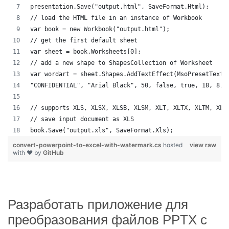
presentation.Save("output.html", SaveFormat.Html);
// load the HTML file in an instance of Workbook
var book = new Workbook("output.html");
// get the first default sheet
var sheet = book.Worksheets[0];
// add a new shape to ShapesCollection of Worksheet
var wordart = sheet.Shapes.AddTextEffect(MsoPresetTextE
"CONFIDENTIAL", "Arial Black", 50, false, true, 18, 8, 
// supports XLS, XLSX, XLSB, XLSM, XLT, XLTX, XLTM, XLA
// save input document as XLS
book.Save("output.xls", SaveFormat.Xls);
convert-powerpoint-to-excel-with-watermark.cs
hosted
view raw
with ❤ by
GitHub
Разработать приложение для
преобразования файлов PPTX с