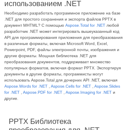
использованием .NET
Необходимо разработать программное приложение на базе
.NET для простого сохранения и экспорта файлов PPTX в
документ MHTML? С помощью
Aspose.Total for .NET
любой
разработчик .NET может интегрировать вышеуказанный код
API для программирования приложения для преобразования
в различные форматы, включая Microsoft Word, Excel,
Powerpoint, PDF, файлы электронной почты, изображения и
другие форматы. Мощная библиотека .NET для
преобразования документов, поддерживает множество
популярных форматов, включая формат PPTX. Экспортируя
документы в другие форматы, программисты могут
использовать Aspose.Total для дочерних API .NET, включая
Aspose.Words for .NET
,
Aspose.Cells for .NET
,
Aspose.Slides
for .NET
,
Aspose.PDF for .NET
,
Aspose.Imaging for .NET
и
другие.
PPTX Библиотека