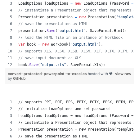
LoadOptions
loadOptions
=
new
LoadOptions
{
Password
=
"
// instantiate a Presentation object that represents a 
Presentation
presentation
=
new
Presentation
(
"template.
// save the presentation as HTML
presentation
.
Save
(
"output.html"
,
SaveFormat
.
Html
)
;
// load the HTML file in an instance of Workbook
var
book
=
new
Workbook
(
"output.html"
)
;
// supports XLS, XLSX, XLSB, XLSM, XLT, XLTX, XLTM, XLA
// save input document as XLS
book
.
Save
(
"output.xls"
,
SaveFormat
.
Xls
)
;
convert-protected-powerpoint-to-excel.cs
hosted with ❤
view raw
by
GitHub
// supports PPT, POT, PPS, PPTX, POTX, PPSX, PPTM, PPSM
// initialize LoadOptions and set password
LoadOptions loadOptions = new LoadOptions {Password = "
// instantiate a Presentation object that represents a 
Presentation presentation = new Presentation("template.
// save the presentation as HTML