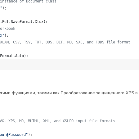
instance of Document class
"
)
;
.
Pdf
.
SaveFormat
.
Xlsx
)
;
orkbook
x"
)
;
XLAM, CSV, TSV, TXT, ODS, DIF, MD, SXC, and FODS file format
Format
.
Auto
)
;
ругими функциями, такими как Преобразование защищенного XPS в
VG, XPS, MD, MHTML, XML, and XSLFO input file formats
our@Password"
)
;