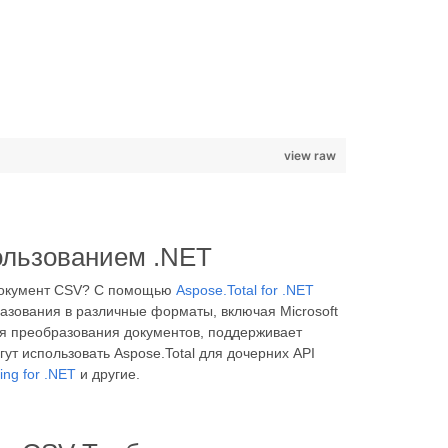
view raw
ользованием .NET
 документ CSV? С помощью
Aspose.Total for .NET
зования в различные форматы, включая Microsoft
ля преобразования документов, поддерживает
т использовать Aspose.Total для дочерних API
ng for .NET
и другие.