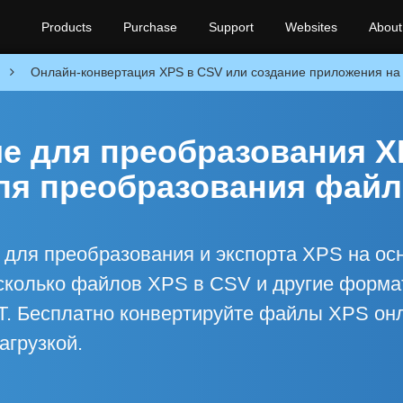
Products
Purchase
Support
Websites
About
n
Онлайн-конвертация XPS в CSV или создание приложения на
е для преобразования X
для преобразования фай
для преобразования и экспорта XPS на ос
есколько файлов XPS в CSV и другие форма
T. Бесплатно конвертируйте файлы XPS он
агрузкой.