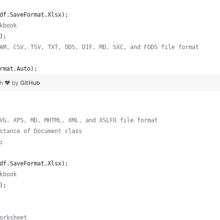
df
.
SaveFormat
.
Xlsx
)
;
kbook
)
;
AM, CSV, TSV, TXT, ODS, DIF, MD, SXC, and FODS file format
rmat
.
Auto
)
;
th ❤ by
GitHub
VG, XPS, MD, MHTML, XML, and XSLFO file format 
stance of Document class
;
df
.
SaveFormat
.
Xlsx
)
;
kbook
)
;
orksheet