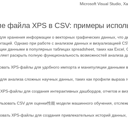
Microsoft Visual Studio, 
е файла XPS в CSV: примеры испол
я для хранения информации о векторных графических данных, что 
таций. Однако при работе с анализом данных и визуализацией CS
 данными в популярных таблицах spreadsheet, таких как Excel, Go
яет раскрыть полную функциональность возможностей анализа дан
овать XPS-файлы для удобного импорта и манипуляции данными в п
 для анализа сложных научных данных, таких как профили выраза 
 XPS-файлы для создания интерактивных дашбордов, отчетов и виз
ользовать CSV для оценки性能 модели машинного обучения, отслеж
зовать XPS-файлы для создания привлекательных историй данных,