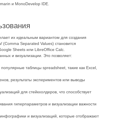
Xamarin и MonoDevelop IDE.
ьзования
делает их идеальным вариантом для создания
V (Comma Separated Values) становится
ogle Sheets или LibreOffice Calc.
ных и визуализации. Это позволяет:
опулярные таблицы spreadsheet, такие как Excel,
генов, результаты экспериментов или выводы
уализаций для стейкхолдеров, что способствует
ивания гиперпараметров и визуализации важности
 инфографики и визуализаций, которые отображают