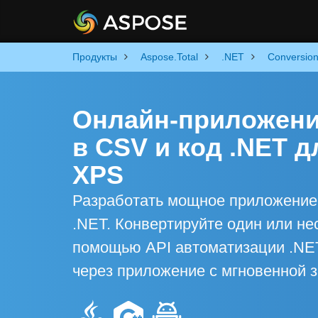
Продукты
Aspose.Total
.NET
Conversio
Онлайн-приложени
в CSV и код .NET 
XPS
Разработать мощное приложение 
.NET. Конвертируйте один или н
помощью API автоматизации .NE
через приложение с мгновенной з