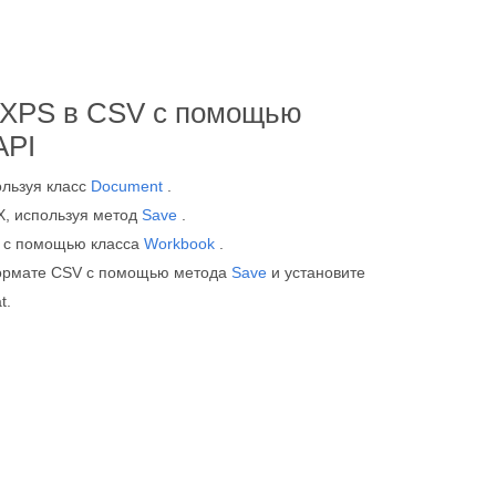
 XPS в CSV с помощью
API
ользуя класс
Document
.
X, используя метод
Save
.
X с помощью класса
Workbook
.
формате CSV с помощью метода
Save
и установите
t.