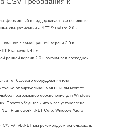
в CSV Требования к
платформенный и поддерживает все основные
ющие спецификации «.NET Standard 2.0»:
, начиная с самой ранней версии 2.0 и
NET Framework 4.8»
мой ранней версии 2.0 и заканчивая последней
ависит от базового оборудования или
 только от виртуальной машины, вы можете
 любое программное обеспечение для Windows,
nux. Просто убедитесь, что у вас установлена
.NET Framework, .NET Core, Windows Azure,
й C#, F#, VB.NET мы рекомендуем использовать