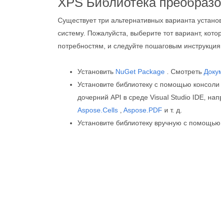
XPS Библиотека преобразо
Существует три альтернативных варианта установк
систему. Пожалуйста, выберите тот вариант, кот
потребностям, и следуйте пошаговым инструкция
Установить
NuGet Package
. Смотреть
Доку
Установите библиотеку с помощью консоли 
дочерний API в среде Visual Studio IDE, н
Aspose.Cells
,
Aspose.PDF
и т. д.
Установите библиотеку вручную с помощью