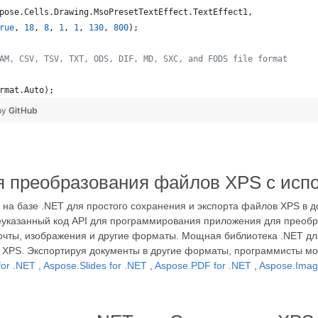
pose
.
Cells
.
Drawing
.
MsoPresetTextEffect
.
TextEffect1
,
rue
,
18
,
8
,
1
,
1
,
130
,
800
)
;
AM, CSV, TSV, TXT, ODS, DIF, MD, SXC, and FODS file format
rmat
.
Auto
)
;
by
GitHub
я преобразования файлов XPS с исп
на базе .NET для простого сохранения и экспорта файлов XPS в
указанный код API для программирования приложения для преобра
 почты, изображения и другие форматы. Мощная библиотека .NET д
PS. Экспортируя документы в другие форматы, программисты могу
for .NET
,
Aspose.Slides for .NET
,
Aspose.PDF for .NET
,
Aspose.Imagi