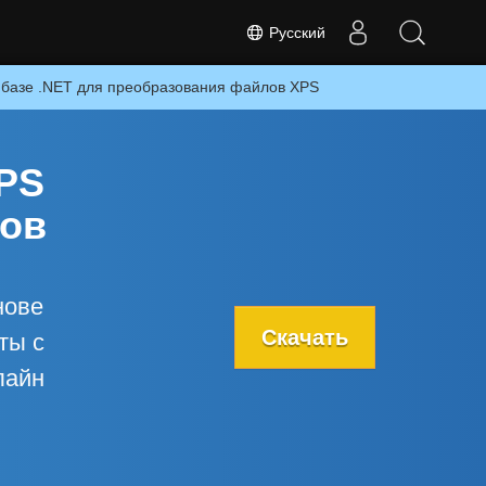
Русский
 базе .NET для преобразования файлов XPS
PS
лов
нове
Скачать
ты с
лайн