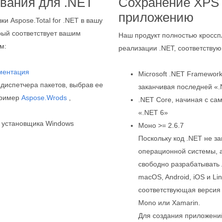
вания для .NET
Сохранение XPS 
приложению
и Aspose.Total for .NET в вашу
орый соответствует вашим
Наш продукт полностью кросс
м:
реализации .NET, соответству
ментация
Microsoft .NET Framework
диспетчера пакетов, выбрав ее
заканчивая последней «.
апример
Aspose.Wrods
,
.NET Core, начиная с са
«.NET 6»
 установщика Windows
Моно >= 2.6.7
Поскольку код .NET не з
операционной системы, а
свободно разрабатывать
macOS, Android, iOS и Li
соответствующая версия 
Mono или Xamarin.
Для создания приложени