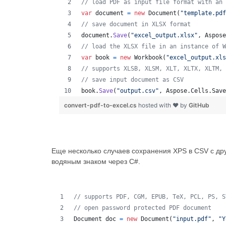
// load PDF as input file format with an 
var
document
=
new
Document
(
"template.pdf
// save document in XLSX format
document
.
Save
(
"excel_output.xlsx"
,
Aspose
// load the XLSX file in an instance of W
var
book
=
new
Workbook
(
"excel_output.xls
// supports XLSB, XLSM, XLT, XLTX, XLTM, 
// save input document as CSV
book
.
Save
(
"output.csv"
,
Aspose
.
Cells
.
Save
convert-pdf-to-excel.cs
hosted with ❤ by
GitHub
Еще несколько случаев сохранения XPS в CSV с д
водяным знаком через C#.
// supports PDF, CGM, EPUB, TeX, PCL, PS, S
// open password protected PDF document
Document
doc
=
new
Document
(
"input.pdf"
,
"Y