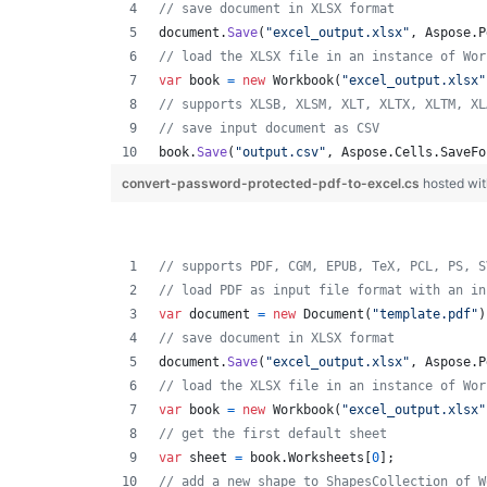
// save document in XLSX format
document
.
Save
(
"excel_output.xlsx"
,
Aspose
.
P
// load the XLSX file in an instance of Wor
var
book
=
new
Workbook
(
"excel_output.xlsx"
// supports XLSB, XLSM, XLT, XLTX, XLTM, XL
// save input document as CSV
book
.
Save
(
"output.csv"
,
Aspose
.
Cells
.
SaveFo
convert-password-protected-pdf-to-excel.cs
hosted wi
// supports PDF, CGM, EPUB, TeX, PCL, PS, S
// load PDF as input file format with an in
var
document
=
new
Document
(
"template.pdf"
)
// save document in XLSX format
document
.
Save
(
"excel_output.xlsx"
,
Aspose
.
P
// load the XLSX file in an instance of Wor
var
book
=
new
Workbook
(
"excel_output.xlsx"
// get the first default sheet
var
sheet
=
book
.
Worksheets
[
0
]
;
// add a new shape to ShapesCollection of W