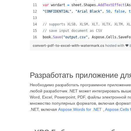
var
wordart
=
sheet
.
Shapes
.
AddTextEffect
(
As
"CONFIDENTIAL"
,
"Arial Black"
,
50
,
false
,
t
// supports XLSB, XLSM, XLT, XLTX, XLTM, XL
// save input document as CSV
book
.
Save
(
"output.csv"
,
Aspose
.
Cells
.
SaveFo
convert-pdf-to-excel-with-watermark.cs
hosted with ❤ 
Разработать приложение дл
Необходимо разработать программное приложение 
любой разработчик .NET может интегрировать выше
Word, Excel, Powerpoint, PDF, файлы электронной
множество популярных форматов, включая формат X
.NET, включая
Aspose.Words for .NET
,
Aspose.Cells 