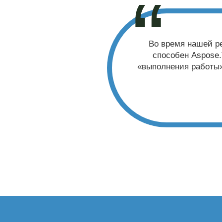
Мы пробовали неско
которые были сли
нашими решениями во