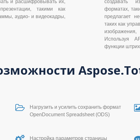
вать и расшифровывать их,
создавать и
презентации, такими как
форматах, таки
аммы, аудио- и видеокадры,
предлагает не
таких как упра
изображения,
Используя AP
функции штрих
зможности Aspose.Tot
Нагрузить и усилить сохранить формат
OpenDocument Spreadsheet (ODS)
Настройка параметров страницы