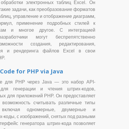
обработки электронных таблиц Excel. Он
такие задачи, как преобразование форматов
аблиц, управление и отображение диаграмм,
рмул, применение подробных стилей к
там и многое другое. С интеграцией
разработчики могут беспрепятственно
зможности создания, редактирования,
ия и рендеринга файлов Excel в свои
HP.
Code for PHP via Java
de для PHP через Java — это набор API-
для генерации и чтения штрих-кодов,
ых для приложений PHP. Он предоставляет
м возможность считывать различные типы
, включая одномерные, двумерные и
х-коды, с изображений, снятых под разными
нтерфейс генератора штрих-кода позволяет