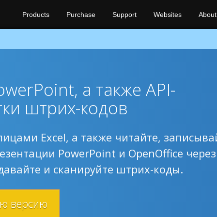
Products
Purchase
Support
Websites
About
werPoint, а также API-
ки штрих-кодов
цами Excel, а также читайте, записыва
езентации PowerPoint и OpenOffice через
оздавайте и сканируйте штрих-коды.
ую версию