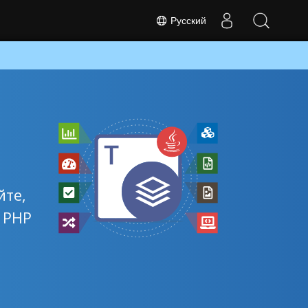
Русский
йте,
 PHP