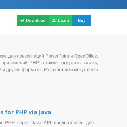
Download
Learn
Buy
кже для презентаций PowerPoint и OpenOffice.
приложений PHP, а также загружать, читать,
 и другие форматы. Разработчики могут легко
s for PHP via Java
for PHP через Java API предназначен для