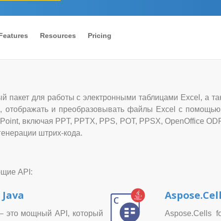
Features
Resources
Pricing
й пакет для работы с электронными таблицами Excel, а та
ь, отображать и преобразовывать файлы Excel с помощью 
oint, включая PPT, PPTX, PPS, POT, PPSX, OpenOffice ODP
генерации штрих-кода.
ющие API:
 Java
Aspose.Cell
— это мощный API, который
Aspose.Cells 