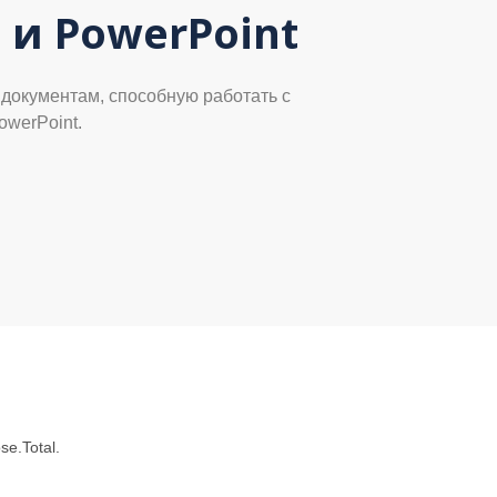
 и PowerPoint
 документам, способную работать с
owerPoint.
e.Total.