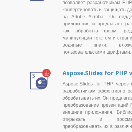
позволяет разработчикам PHP 
конвертировать и защищать до
на Adobe Acrobat. Он подд
приложения и предлагает ра
как обработка форм, реда
манипуляции текстом и страни
водяные знаки, влож
пользовательскими шрифтами.
Aspose.Slides for PHP v
Aspose.Slides for PHP через 
разработчикам эффективно ра
обрабатывать их. Он предлагае
преобразование презентаций P
внешние приложения. Библиот
открывать и просматр
преобразовывать их в различ