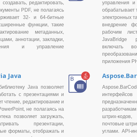
создавать, редактировать,
управления и 
кументы PDF, не полагаясь
обрабатывает 
ерживает 32- и 64-битные
электронных т
сширенные функции, такие
внедрение фо
ктирование метаданных,
рабочим лис
цами, аннотации, закладки,
JavaBridge 
ения и управление
включать во
преобразован
приложения P
ia Java
Aspose.Bar
библиотеку Java позволяет
Aspose.BarCo
ботать с презентациями и
интерфейсов 
т чтение, редактирование и
предназначенн
owerPoint, не полагаясь на
разработчика
ека позволяет загружать,
штрих-кодов
ивать презентации,
почтовые штри
ные форматы, отображать и
углами. API-и