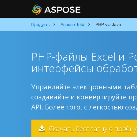
Продукты
Aspose.Total
PHP via Java
PHP-файлы Excel и Po
интерфейсы обработ
Управляйте электронными табли
создавайте и конвертируйте пр
API. Более того, с легкостью с
Скачать бесплатную пробн