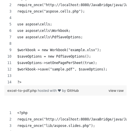
require_once("http://localhost:8080/JavaBridge/java/Jav
require_once("aspose.cells.php");
use aspose\cells;
use aspose\cells\Workbook;
use aspose\cells\PdfSaveOptions;
$workbook = new Workbook("example.xlsx");
$saveOptions = new PdfSaveOptions();
$saveOptions->setOnePagePerSheet(true);
$workbook->save("sample.pdf", $saveOptions);
?>
excel-to-pdf.php
hosted with ❤ by
GitHub
view raw
<?php
require_once("http://localhost:8080/JavaBridge/java/Jav
require_once("lib/aspose.slides.php");