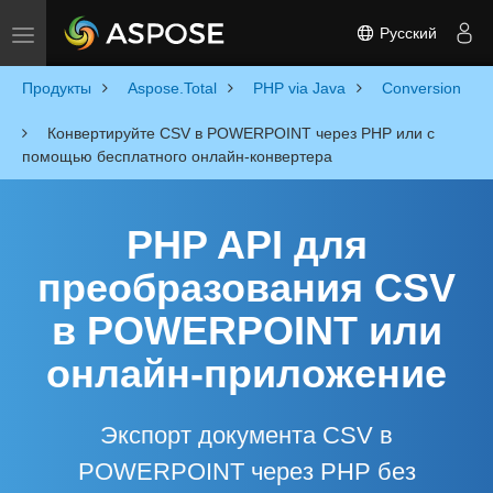
Русский
Toggle navigation
Продукты
Aspose.Total
PHP via Java
Conversion
Конвертируйте CSV в POWERPOINT через PHP или с
помощью бесплатного онлайн-конвертера
PHP API для
преобразования CSV
в POWERPOINT или
онлайн-приложение
Экспорт документа CSV в
POWERPOINT через PHP без