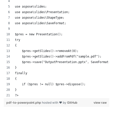
use aspose\slides;
use aspose\slides\Presentation;
use aspose\slides\ShapeType;
use aspose\slides\SaveFormat;
$pres = new Presentation();
try
{
    $pres->getSlides()->removeAt(0);
    $pres->getSlides()->addFromPdf("sample.pdf");
    $pres->save("OutputPresentation.pptx", SaveFormat::
}
finally
{
    if ($pres != null) $pres->dispose();
}
?>            
pdf-to-powerpoint.php
hosted with ❤ by
GitHub
view raw