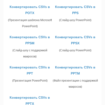
Конвертировать CSVs в
Конвертировать CSVs в
POTX
PPS
(Презентация шаблона Microsoft
(Слайд-шоу PowerPoint)
PowerPoint)
Конвертировать CSVs в
Конвертировать CSVs в
PPSM
PPSX
(Слайд-шоу с поддержкой
(Слайд-шоу PowerPoint)
макросов)
Конвертировать CSVs в
Конвертировать CSVs в
PPT
PPTM
(Презентация PowerPoint)
(Файл презентации с поддержкой
макросов)
Конвертировать CSVs в
PPTX