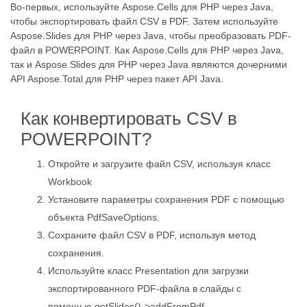
Во-первых, используйте Aspose.Cells для PHP через Java,
чтобы экспортировать файл CSV в PDF. Затем используйте
Aspose.Slides для PHP через Java, чтобы преобразовать PDF-
файл в POWERPOINT. Как Aspose.Cells для PHP через Java,
так и Aspose.Slides для PHP через Java являются дочерними
API Aspose.Total для PHP через пакет API Java.
Как конвертировать CSV в
POWERPOINT?
Откройте и загрузите файл CSV, используя класс
Workbook
Установите параметры сохранения PDF с помощью
объекта PdfSaveOptions.
Сохраните файл CSV в PDF, используя метод
сохранения.
Используйте класс Presentation для загрузки
экспортированного PDF-файла в слайды с
помощью getSlides()->addFromPdf