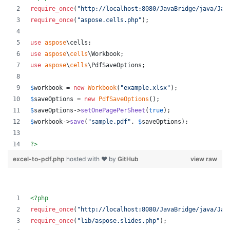
require_once
(
"
http://localhost:8080/JavaBridge/java/Jav
require_once
(
"
aspose.cells.php
"
);
use
aspose
\
cells
;
use
aspose
\
cells
\
Workbook
;
use
aspose
\
cells
\
PdfSaveOptions
;
$
workbook
 = 
new
Workbook
(
"
example.xlsx
"
);
$
saveOptions
 = 
new
PdfSaveOptions
();
$
saveOptions
->
setOnePagePerSheet
(
true
);
$
workbook
->
save
(
"
sample.pdf
"
, 
$
saveOptions
);
?>
excel-to-pdf.php
hosted with ❤ by
GitHub
view raw
<?php
require_once
(
"
http://localhost:8080/JavaBridge/java/Jav
require_once
(
"
lib/aspose.slides.php
"
);