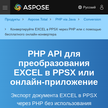
Русский
Toggle navigation
Продукты
Aspose.Total
PHP via Java
Conversion
Конвертируйте EXCEL в PPSX через PHP или с помощью
бесплатного онлайн-конвертера
PHP API для
преобразования
EXCEL в PPSX или
онлайн-приложение
Экспорт документа EXCEL в PPSX
через PHP без использования