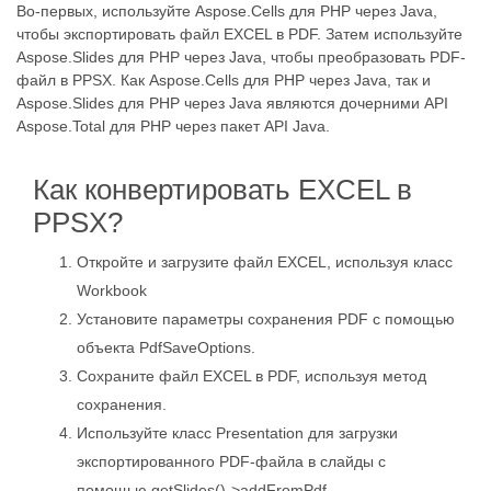
Во-первых, используйте Aspose.Cells для PHP через Java,
чтобы экспортировать файл EXCEL в PDF. Затем используйте
Aspose.Slides для PHP через Java, чтобы преобразовать PDF-
файл в PPSX. Как Aspose.Cells для PHP через Java, так и
Aspose.Slides для PHP через Java являются дочерними API
Aspose.Total для PHP через пакет API Java.
Как конвертировать EXCEL в
PPSX?
Откройте и загрузите файл EXCEL, используя класс
Workbook
Установите параметры сохранения PDF с помощью
объекта PdfSaveOptions.
Сохраните файл EXCEL в PDF, используя метод
сохранения.
Используйте класс Presentation для загрузки
экспортированного PDF-файла в слайды с
помощью getSlides()->addFromPdf