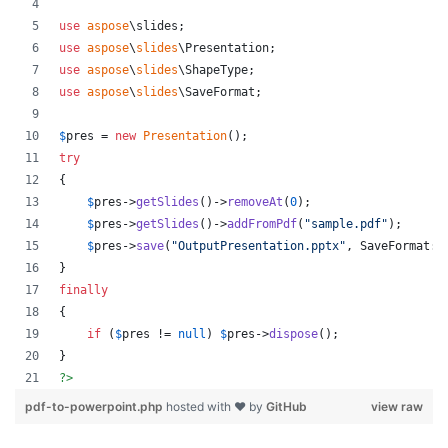
use
aspose
\
slides
;
use
aspose
\
slides
\
Presentation
;
use
aspose
\
slides
\
ShapeType
;
use
aspose
\
slides
\
SaveFormat
;
$
pres
 = 
new
Presentation
();
try
{
$
pres
->
getSlides
()->
removeAt
(
0
);
$
pres
->
getSlides
()->
addFromPdf
(
"
sample.pdf
"
);
$
pres
->
save
(
"
OutputPresentation.pptx
"
, SaveFormat::
}
finally
{
if
 (
$
pres
 != 
null
) 
$
pres
->
dispose
();
}
?>
pdf-to-powerpoint.php
hosted with ❤ by
GitHub
view raw