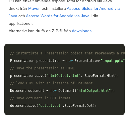
Du kan enkelt använda Aspose.Total for Android via Java
direkt från
Maven
och installera
Aspose.Slides for Android via
Java
och
Aspose.Words for Andorid via Java
i din
applikationer.
Alternativt kan du få en ZIP-fil från
downloads
.
// instantiate a Presentation object that represents a POWE
Presentation
presentation
=
new
Presentation
(
"input.pptx"
);
// save the presentation as HTML
presentation
.
save
(
"htmlOutput.html"
,
SaveFormat
.
Html
);
// load HTML with an instance of Dotument
Dotument
dotument
=
new
Dotument
(
"htmlOutput.html"
);
// save dotument in DOT format
dotument
.
save
(
"output.dot"
,
SaveFormat
.
Dot
);