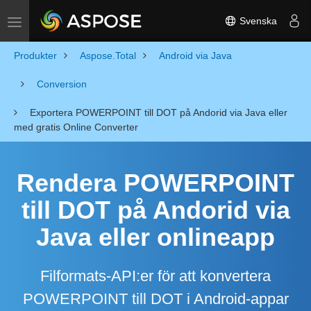
Svenska
Toggle navigation
Produkter
Aspose.Total
Android via Java
Conversion
Exportera POWERPOINT till DOT på Andorid via Java eller
med gratis Online Converter
Rendera POWERPOINT
till DOT på Andorid via
Java eller onlineapp
Filformats-API:er för att konvertera
POWERPOINT till DOT i Android-appar