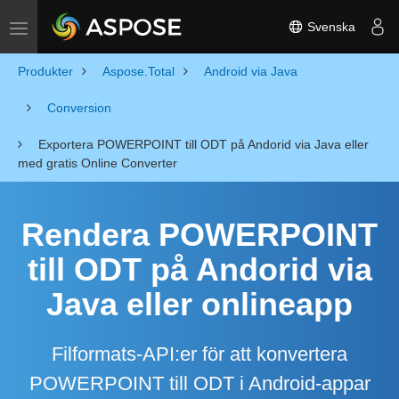
Svenska
Toggle navigation
Produkter
Aspose.Total
Android via Java
Conversion
Exportera POWERPOINT till ODT på Andorid via Java eller
med gratis Online Converter
Rendera POWERPOINT
till ODT på Andorid via
Java eller onlineapp
Filformats-API:er för att konvertera
POWERPOINT till ODT i Android-appar