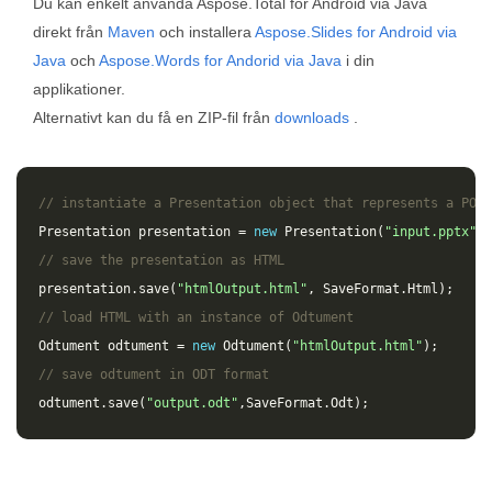
Du kan enkelt använda Aspose.Total for Android via Java
direkt från
Maven
och installera
Aspose.Slides for Android via
Java
och
Aspose.Words for Andorid via Java
i din
applikationer.
Alternativt kan du få en ZIP-fil från
downloads
.
// instantiate a Presentation object that represents a POWE
Presentation
presentation
=
new
Presentation
(
"input.pptx"
);
// save the presentation as HTML
presentation
.
save
(
"htmlOutput.html"
,
SaveFormat
.
Html
);
// load HTML with an instance of Odtument
Odtument
odtument
=
new
Odtument
(
"htmlOutput.html"
);
// save odtument in ODT format
odtument
.
save
(
"output.odt"
,
SaveFormat
.
Odt
);