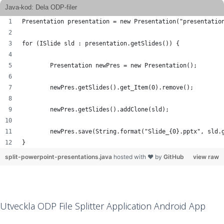
Java-kod: Dela ODP-filer
Presentation presentation = new Presentation("presentatio
for (ISlide sld : presentation.getSlides()) {
	Presentation newPres = new Presentation();
	newPres.getSlides().get_Item(0).remove();	
	newPres.getSlides().addClone(sld);
	newPres.save(String.format("Slide_{0}.pptx", sld.
}
split-powerpoint-presentations.java
hosted with ❤ by
GitHub
view raw
Utveckla ODP File Splitter Application Android App