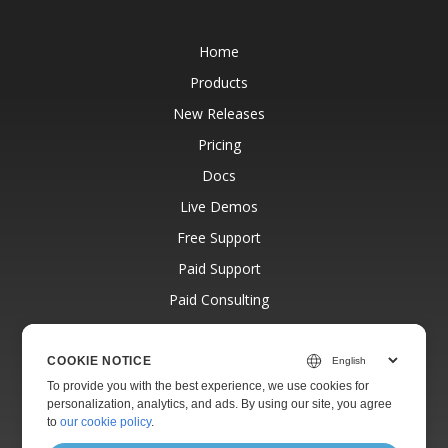
Home
Products
New Releases
Pricing
Docs
Live Demos
Free Support
Paid Support
Paid Consulting
Blog
Websites
COOKIE NOTICE
To provide you with the best experience, we use cookies for
About
personalization, analytics, and ads. By using our site, you agree
to
our cookie policy
.