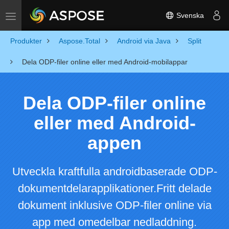
Svenska
Toggle navigation
Produkter
Aspose.Total
Android via Java
Split
Dela ODP-filer online eller med Android-mobilappar
Dela ODP-filer online
eller med Android-
appen
Utveckla kraftfulla androidbaserade ODP-
dokumentdelarapplikationer.Fritt delade
dokument inklusive ODP-filer online via
app med omedelbar nedladdning.