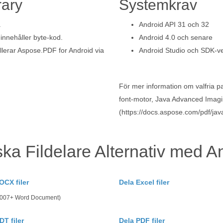
rary
Systemkrav
.
Android API 31 och 32
innehåller byte-kod.
Android 4.0 och senare
llerar Aspose.PDF for Android via
Android Studio och SDK-v
För mer information om valfria
font-motor, Java Advanced Imagi
(https://docs.aspose.com/pdf/jav
ska Fildelare Alternativ med A
OCX filer
Dela Excel filer
 2007+ Word Document)
DT filer
Dela PDF filer