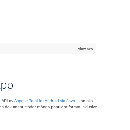
view raw
App
n-API av
Aspose.Total for Android via Java
, kan alla
a upp dokument stöder många populära format inklusive