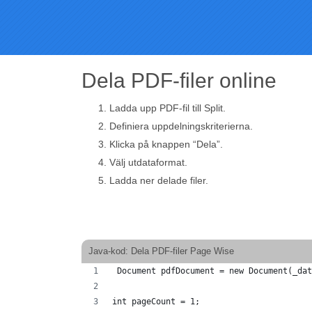
Dela PDF-filer online
Ladda upp PDF-fil till Split.
Definiera uppdelningskriterierna.
Klicka på knappen “Dela”.
Välj utdataformat.
Ladda ner delade filer.
Java-kod: Dela PDF-filer Page Wise
 Document pdfDocument = new Document(_dat
int pageCount = 1;