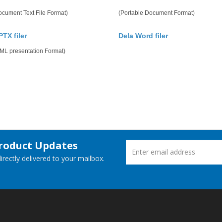
cument Text File Format)
(Portable Document Format)
PTX filer
Dela Word filer
ML presentation Format)
Product Updates
rectly delivered to your mailbox.