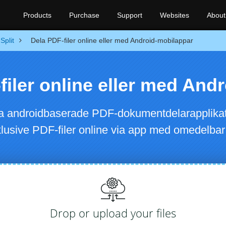
Products
Purchase
Support
Websites
About
Split
Dela PDF-filer online eller med Android-mobilappar
filer online eller med And
lla androidbaserade PDF-dokumentdelarapplikati
lusive PDF-filer online via app med omedelbar