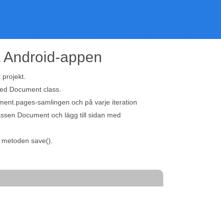
a Android-appen
t projekt.
d Document class.
ent.pages-samlingen och på varje iteration
lassen Document och lägg till sidan med
d metoden save().