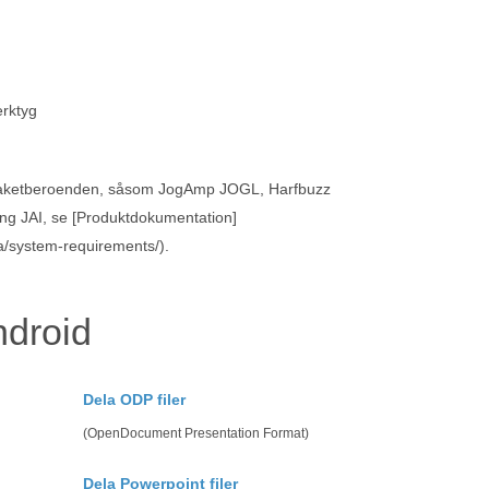
erktyg
 paketberoenden, såsom JogAmp JOGL, Harfbuzz
ng JAI, se [Produktdokumentation]
a/system-requirements/).
ndroid
Dela ODP filer
(OpenDocument Presentation Format)
Dela Powerpoint filer