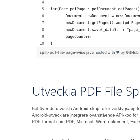
for(Page pdfPage : pdfDocument.getPages()
       Document newDocument = new Documen
       newDocument.getPages().add(pdfPage
       newDocument.save(_dataDir + "page_
       pageCount++;
}
split-pdf-file-page-wise.java
hosted with ❤ by
GitHub
Utveckla PDF File Sp
Behöver du utveckla Android-skript eller verktygsapp f
Android-utvecklare integrera ovanstående API-kod för a
PDF-format som PDF, Microsoft Word-dokument, Excel-