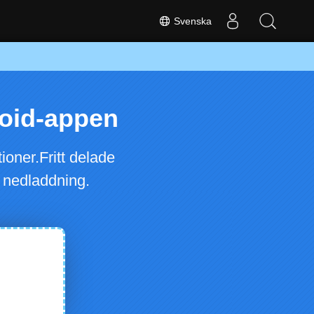
Svenska
roid-appen
oner.Fritt delade
 nedladdning.