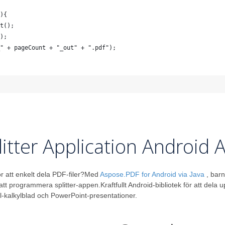
){
t();
);
" + pageCount + "_out" + ".pdf");
litter Application Android 
ör att enkelt dela PDF-filer?Med
Aspose.PDF for Android via Java
, bar
tt programmera splitter-appen.Kraftfullt Android-bibliotek för att del
kalkylblad och PowerPoint-presentationer.