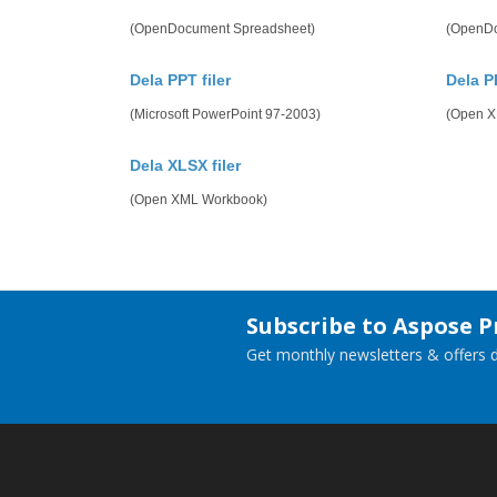
(OpenDocument Spreadsheet)
(OpenDo
Dela PPT filer
Dela P
(Microsoft PowerPoint 97-2003)
(Open X
Dela XLSX filer
(Open XML Workbook)
Subscribe to Aspose 
Get monthly newsletters & offers di