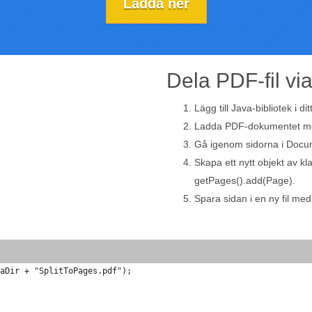
Ladda ner
Dela PDF-fil vi
Lägg till Java-bibliotek i dit
Ladda PDF-dokumentet me
Gå igenom sidorna i Docum
Skapa ett nytt objekt av k
getPages().add(Page).
Spara sidan i en ny fil me
aDir + "SplitToPages.pdf");