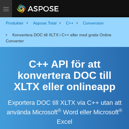
Toggle navigation
Produkter
Aspose.Total
C++
Conversion
Konvertera DOC till XLTX i C++ eller med gratis Online
Converter
C++ API för att
konvertera DOC till
XLTX eller onlineapp
Exportera DOC till XLTX via C++ utan att
®
®
använda Microsoft
Word eller Microsoft
Excel