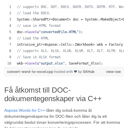
//
 supports DOC, DOT, DOCX, DOCM, DOTX, DOTM, RTF, Word
//
 load the DOCX.
System::SharedPtr<Document> doc = System::MakeObject<Do
//
 save in HTML format
doc->
Save
(
u"
convertedFile.HTML
"
);
//
 Load the HTML
intrusive_ptr<Aspose::Cells::IWorkbook> wkb = Factory::
//
 supports XLS, XLSX, XLSB, XLSM, XLT, XLT, XLTM, XLAM
//
 Save in XLSX format
wkb->
Save
(
u"
output.xlsx
"
, SaveFormat_Xlsx);
convert-word-to-excel.cpp
hosted with ❤ by
GitHub
view raw
Få åtkomst till DOC-
dokumentegenskaper via C++
Aspose.Words for C++
låter dig också komma åt
dokumentegenskaperna för DOC-filen och låter dig ta ett
välgrundat beslut innan konverteringsprocessen. För att komma