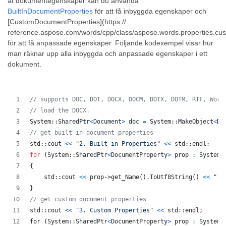
åt dokumentegenskaper kan du använda
BuiltInDocumentProperties
för att få inbyggda egenskaper och
[CustomDocumentProperties](https://
reference.aspose.com/words/cpp/class/aspose.words.properties.c
för att få anpassade egenskaper. Följande kodexempel visar hur
man räknar upp alla inbyggda och anpassade egenskaper i ett
dokument.
// supports DOC, DOT, DOCX, DOCM, DOTX, DOTM, RTF, Word
// load the DOCX.
System
::
SharedPtr
<
Document
>
doc
=
System
::
MakeObject
<
Do
// get built in document properties
std
::
cout
<
<
"2. Built-in Properties"
<<
std
::
endl
;
for
(
System
::
SharedPtr
<
DocumentProperty
>
prop
:
 System:
{
std
::
cout
<
<
prop
->get_Name
(
)
.
ToUtf8String
(
)
<<
" :
}
// get custom document properties
std::cout 
<<
"3. Custom Properties"
<<
std
::
endl
;
for
(
System
::
SharedPtr
<
DocumentProperty
>
prop
:
 System: