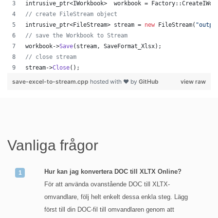
intrusive_ptr<IWorkbook>  workbook = Factory::CreateIWor
//
 create FileStream object
intrusive_ptr<FileStream> stream = 
new
 FileStream(
"
outpu
//
 save the Workbook to Stream
workbook->
Save
(stream, SaveFormat_Xlsx);
//
 close stream
stream->
Close
();
save-excel-to-stream.cpp
hosted with ❤ by
GitHub
view raw
Vanliga frågor
Hur kan jag konvertera DOC till XLTX Online?
För att använda ovanstående DOC till XLTX-
omvandlare, följ helt enkelt dessa enkla steg. Lägg
först till din DOC-fil till omvandlaren genom att