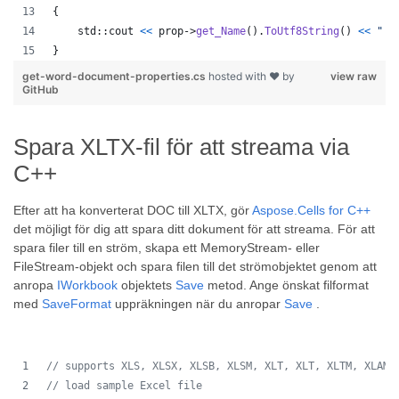
{
std
::
cout
<
<
prop
->
get_Name
(
)
.
ToUtf8String
(
)
<<
" :
}
get-word-document-properties.cs
hosted with ❤ by
view raw
GitHub
Spara XLTX-fil för att streama via
C++
Efter att ha konverterat DOC till XLTX, gör
Aspose.Cells for C++
det möjligt för dig att spara ditt dokument för att streama. För att
spara filer till en ström, skapa ett MemoryStream- eller
FileStream-objekt och spara filen till det strömobjektet genom att
anropa
IWorkbook
objektets
Save
metod. Ange önskat filformat
med
SaveFormat
uppräkningen när du anropar
Save
.
//
 supports XLS, XLSX, XLSB, XLSM, XLT, XLT, XLTM, XLAM,
//
 load sample Excel file